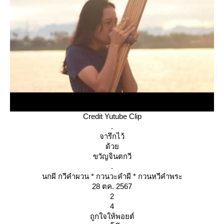
Credit Yutube Clip
.
จารึกไว้
ด้ว
ขวัญจินตกวี
.
นกผี กวีคำผวน * กวนวะคำผี * กวนหวีคำพระ
28 ตค. 2567
2
4
ถูกใจให้พอยต์