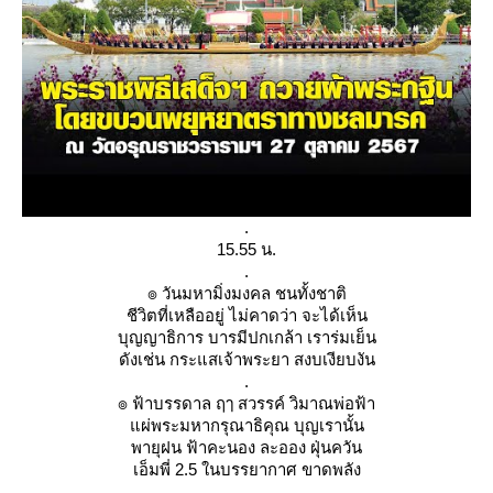
.
15.55 น.
.
๏ วันมหามิ่งมงคล ชนทั้งชาติ
ชีวิตที่เหลืออยู่ ไม่คาดว่า จะได้เห็น
บุญญาธิการ บารมีปกเกล้า เราร่มเย็น
ดังเช่น กระแสเจ้าพระยา สงบเงียบงัน
.
๏ ฟ้าบรรดาล ฤๅ สวรรค์ วิมาณพ่อฟ้า
ผ่พระมหากรุณาธิคุณ บุญเรานั้น
พายุฝน ฟ้าคะนอง ละออง ฝุ่นควัน
เอ็มพี่ 2.5 ในบรรยากาศ ขาดพลัง
.