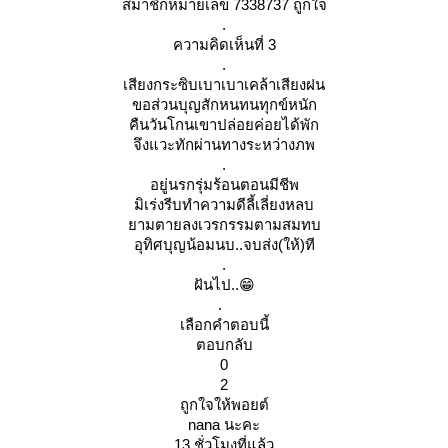
สมาชิกหมายเลข 7338737 ถูกใจ
.
ความคิดเห็นที่ 3
.
เสียงกระซิบเบาเบาเคล้าเสียงฝน
ขอส่วนบุญสักหนทนทุกข์หนัก
คืนวันโกนเขาปล่อยค่อยได้พัก
จึงแวะทักผ่านทางระหว่างภพ
.
อยู่นรกรุ่มร้อนตอนมีชีพ
มิเร่งรีบทำความดีลี้เลี่ยงหลบ
ามตายลงเวรกรรมตามสมทบ
อุทิศบุญน้อมนบ..จบส่ง(ให้)ที
.
ฝันไป..😁
.
เลือกคำตอบนี้
ตอบกลับ
0
2
ถูกใจให้พอยต์
nana นะคะ
13 ชั่วโมงที่แล้ว