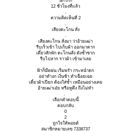
นกโก๊ก
12 ชั่วโมงที่แล้ว
.
ความคิดเห็นที่ 2
.
เสียงตะโกน สั่ง
.
เสียงตะโกน สั่งมา ว่าอ้ายเฒ่า
รีบเร็วเข้า ไปเก็บผ้า ออกมาตาก
เดี๋ยวสักพัก ตะโกนสั่ง ดังซ้ำซาก
รีบไปลาก ราวผ้า เข้ามาเล
.
ฟ้าก็มืดฝน เริ่มพรำ กระหน่ำตก
อย่าทำงก เงิ่นช้า ทำเฉื่อยเฉ
เดี๋ยวผ้าเปียก ต้องใส่ซ้ำ เหมือนอย่างเค
อ้ายเฒ่าเอ๋ย หรือหูตึง ถึงไม่ทำ
.
เลือกคำตอบนี้
ตอบกลับ
0
2
ถูกใจให้พอยต์
สมาชิกหมายเลข 7338737