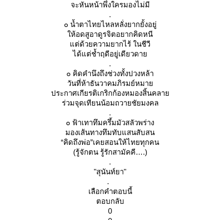
จะหันหน้าพึ่งใครมองไม่มี
.
๐ น้ำตาไทยไหลหลั่งยากยั้งอยู่
ห้อดสูอาดูรจิตอยากคิดหนี
ต่ด้วยความยากไร้ ในชีวี
ได้แต่ช้ำฤดีอยู่เดียวดา
.
๐ คิดคำนึงถึงช่วงทั้งปวงหล้า
วันที่ห้าธันวาคมภิรมย์หมา
ประกาศเกียรติเกริกก้องหมองสิ้นคลา
ร่วมจุดเทียนน้อมถวายชัยมงคล
.
๐ ฟ้าเทาทึมครึ้มมัวสลัวพร่าง
มองเส้นทางทึมทับแสนสับสน
“คิดถึงพ่อ”เคยสอนให้ไทยทุกคน
(รู้จักตน รู้รักสามัคคี….)
.
"สุนันท์ยา"
.
เลือกคำตอบนี้
ตอบกลับ
0