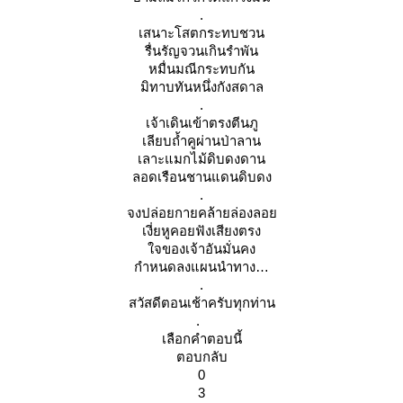
.
เสนาะโสตกระทบชวน
รื่นรัญจวนเกินรำพัน
หมื่นมณีกระทบกัน
มิทาบทันหนึ่งกังสดาล
.
เจ้าเดินเข้าตรงตีนภู
เลียบถ้ำคูผ่านป่าลาน
เลาะแมกไม้ดิบดงดาน
ลอดเรือนชานแดนดิบดง
.
จงปล่อยกายคล้ายล่องลอ
เงี่ยหูคอยฟังเสียงตรง
จของเจ้าอันมั่นคง
กำหนดลงแผนนำทาง
.
สวัสดีตอนเช้าครับทุกท่าน
.
เลือกคำตอบนี้
ตอบกลับ
0
3