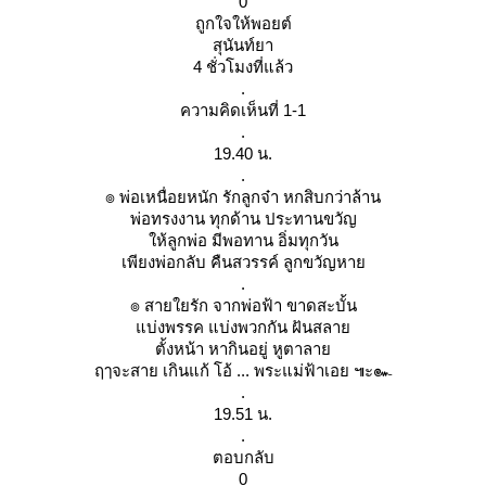
0
ถูกใจให้พอยต์
สุนันท์ยา
4 ชั่วโมงที่แล้ว
.
ความคิดเห็นที่ 1-1
.
19.40 น.
.
๏ พ่อเหนื่อยหนัก รักลูกจ๋า หกสิบกว่าล้าน
พ่อทรงงาน ทุกด้าน ประทานขวัญ
ห้ลูกพ่อ มีพอทาน อิ่มทุกวัน
เพียงพ่อกลับ คืนสวรรค์ ลูกขวัญหา
.
๏ สายใยรัก จากพ่อฟ้า ขาดสะบั้น
บ่งพรรค แบ่งพวกกัน ฝันสลา
ตั้งหน้า หากินอยู่ หูตาลา
ฤๅจะสาย เกินแก้ โอ้ ... พระแม่ฟ้าเอย ๚ะ๛
.
19.51 น.
.
ตอบกลับ
0