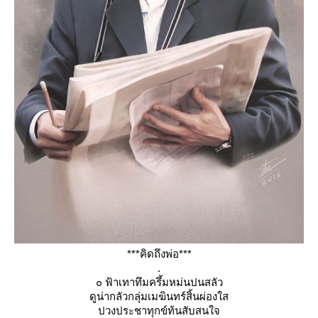
***คิดถึงพ่อ***
.
๐ ฟ้าเทาทึมครึ้มหม่นปนสลัว
ดูน่ากลัวกลุ่มเมฆินทร์สิ้นผ่องใส
ปวงประชาทุกข์ท้นสับสนใจ