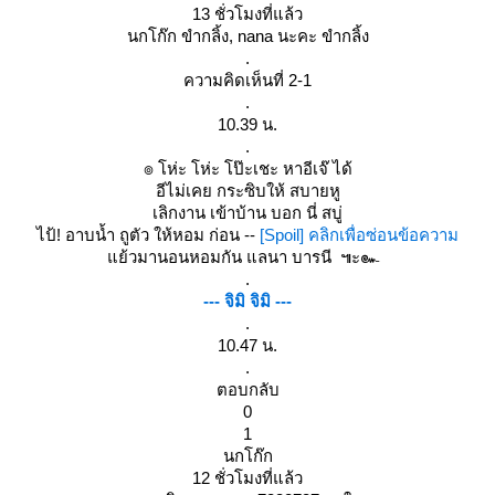
13 ชั่วโมงที่แล้ว
นกโก๊ก ขำกลิ้ง, nana นะคะ ขำกลิ้ง
.
ความคิดเห็นที่ 2-1
.
10.39 น.
.
๏ โห่ะ โห่ะ โป๊ะเชะ หาอีเจ๊ ได้
อีไม่เคย กระซิบให้ สบายหู
เลิกงาน เข้าบ้าน บอก นี่ สบู่
ไป้! อาบน้ำ ถูตัว ให้หอม ก่อน --
[Spoil] คลิกเพื่อซ่อนข้อความ
้วมานอนหอมกัน แลนา บารนี ๚ะ๛
.
--- จิมิ จิมิ ---
.
10.47 น.
.
ตอบกลับ
0
1
นกโก๊ก
12 ชั่วโมงที่แล้ว