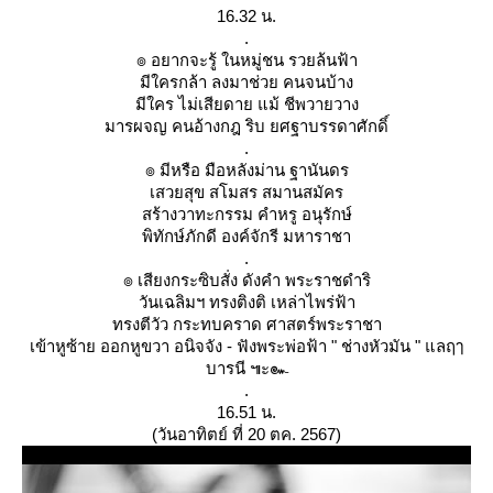
16.32 น.
.
๏ อยากจะรู้ ในหมู่ชน รวยล้นฟ้า
มีใครกล้า ลงมาช่วย คนจนบ้าง
มีใคร ไม่เสียดาย แม้ ชีพวายวาง
มารผจญ คนอ้างกฎ ริบ ยศฐาบรรดาศักดิ์
.
๏ มีหรือ มือหลังม่าน ฐานันดร
เสวยสุข สโมสร สมานสมัคร
สร้างวาทะกรรม คำหรู อนุรักษ์
พิทักษ์ภักดี องค์จักรี มหาราชา
.
๏ เสียงกระซิบสั่ง ดังคำ พระราชดำริ
วันเฉลิมฯ ทรงติงติ เหล่าไพร่ฟ้า
ทรงตีวัว กระทบคราด ศาสตร์พระราชา
เข้าหูซ้าย ออกหูขวา อนิจจัง - ฟังพระพ่อฟ้า " ช่างหัวมัน " แลฤๅ
บารนี ๚ะ๛
.
16.51 น.
(วันอาทิตย์ ที่ 20 ตค. 2567)