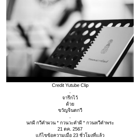
Credit Yutube Clip
.
จารึกไว้
ด้ว
ขวัญจินตกวี
.
นกผี กวีคำผวน * กวนวะคำผี * กวนหวีคำพระ
21 ตค. 2567
ก้ไขข้อความเมื่อ 23 ชั่วโมงที่แล้ว