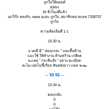
ถูกใจให้พอยต์
ดุหยง
16 ชั่วโมงที่แล้ว
นกโก๊ก หลงรัก, nana นะคะ ถูกใจ, สมาชิกหมายเลข 7338737
ถูกใจ
.
ความคิดเห็นที่ 1-1
.
10.30 น.
.
๏ นกผี มี " สองแกละ " แพะดื้อด้าน
มะใช้ ให้ทำงาน ห้ามคร้าน เกลียด
มะเคย " กระซิบสั่ง " อย่าง-ละเมียด
ละไม-เลยไม่ขี้เกียจ สันหลังยาว แหล ๚ะ๛
.
--- จิมิ จิมิ ---
10.34 น.
.
ตอบกลับ
0
0