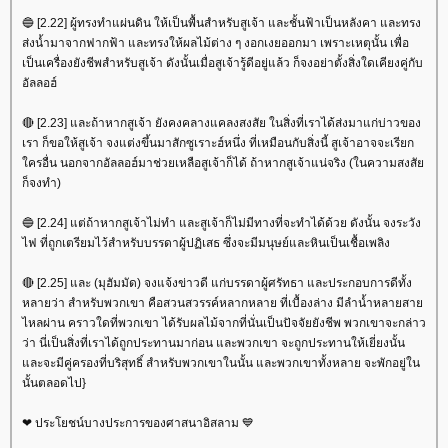
🔵 [2.22] ผู้ทรงทำแผ่นดิน ให้เป็นพื้นสำหรับสูเจ้า และชั้นฟ้าเป็นหลังคา และทรง
ส่งน้ำมาจากฟากฟ้า และทรงให้ผลไม้ต่าง ๆ งอกเงยออกมา เพราะเหตุนั้น เพื่อ
เป็นเครื่องยังชีพสำหรับสูเจ้า ดังนั้นเมื่อสูเจ้ารู้ดีอยู่แล้ว ก็จงอย่าตั้งสิ่งใดเคียงคู่กับ
อัลลอฮ์
🔴 [2.23] และถ้าหากสูเจ้า ยังคงคลางแคลงสงสัย ในสิ่งที่เราได้ส่งมาแก่บ่าวของ
เรา ก็ขอให้สูเจ้า จงแต่งขึ้นมาสักซูเราะฮ์หนึ่ง ที่เหมือนกับสิ่งนี้ สูเจ้าอาจจะเรียก
ครอื่น นอกจากอัลลอฮ์มาช่วยเหลือสูเจ้าก็ได้ ถ้าหากสูเจ้าแน่จริง (ในความสงสั
ก็จงทำ)
🔵 [2.24] แต่ถ้าหากสูเจ้าไม่ทำ และสูเจ้าก็ไม่มีทางที่จะทำได้ด้วย ดังนั้น จงระวัง
ไฟ ที่ถูกเตรียมไว้สำหรับบรรดาผู้ปฏิเสธ ซึ่งจะมีมนุษย์และหินเป็นเชื้อเพลิง
🔴 [2.25] และ (มุฮัมมัด) จงแจ้งข่าวดี แก่บรรดาผู้ศรัทธา และประกอบการดีทั้ง
หลายว่า สำหรับพวกเขา คือสวนสวรรค์หลากหลาย ที่เบื้องล่าง มีลำน้ำหลายสา
ไหลผ่าน คราวใดที่พวกเขา ได้รับผลไม้จากที่นั่นเป็นปัจจัยยังชีพ พวกเขาจะกล่าว
ว่า นี่เป็นสิ่งที่เราได้ถูกประทานมาก่อน และพวกเขา จะถูกประทานให้เยี่ยงนั้น
ละจะมีคู่ครองที่บริสุทธิ์ สำหรับพวกเขาในนั้น และพวกเขาทั้งหลาย จะพักอยู่ใน
นั้นตลอดไป}
❤ ประโยชน์บางประการของศาสนาอิสลาม 💙