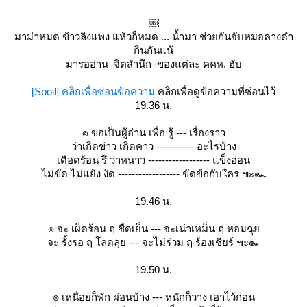
￼
มาม่าหมด ข้าวลิงแพง แห้วก็หมด ... น้ำมา ช่วยกันจับหมอคางดำ
กินกันแน้
มารออ่าน จิตสำนึก ของแต่ละ คคห. ฮับ
[Spoil] คลิกเพื่อซ่อนข้อความ
คลิกเพื่อดูข้อความที่ซ่อนไว้
19.36 น.
๏ ขอเป็นผู้อ่าน เพื่อ รู้ --- เรื่องราว
ว่าเกิดข่าว เกิดคาว ----------- อะไรบ้าง
เดือดร้อน รึ ว่าหนาว ------------------ แข็งอ่อน
ไม่ขัด ไม่แย้ง งัด ------------------ ขัดข้อกับใคร ๚ะ๛
19.46 น.
๏ จะ เผ็ดร้อน ฤ ชืดเย็น --- จะเน่าเหม็น ฤ หอมฉุ
จะ รั้งรอ ฤ โลดลุย --- จะไม่ร่วม ฤ ร้องเชียร์ ๚ะ๛
19.50 น.
๏ เหนื่อยก็พัก ผ่อนบ้าง --- หนักก็วาง เอาไว้ก่อน