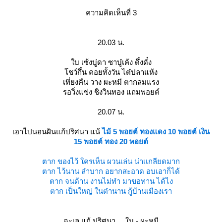
ความคิดเห็นที่ 3
20.03 น.
บ เซ้งบู่ดา ซาบู๋เค้ง ดึ๋งดั๋ง
ชว์กึ๋น คอยทั้งวัน ไต๋ปลาแห้ง
เที่ยงคืน วาง ผะหมี ตากลมแรง
รอวิ่งแข่ง ชิงวินทอง แถมพอยต์
20.07 น.
เอาไปนอนฝันแก้ปริศนา แน้
ไม้ 5 พอยต์ ทองแดง 10 พอยต์ เงิน
15 พอยต์ ทอง 20 พอยต์
ตาก ของไว้ ใครเห็น ผวนเล่น น่าเเกลียดมาก
ตาก ไว้นาน ลำบาก อยากสะอาด อบเอาก็ได้
ตาก จนด้าน งานไม่ทำ มาขอทาน ได้ไง
ตาก เป็นใหญ่ ในตำนาน กู้บ้านเมืองเรา
ฉะเล แก้ ปริศนา ... ใบ - ผะหมี