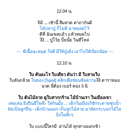
12.04 น.
จิมิ ... เช้านี้ ลืมสวด คาถากันผี
ไต๋ปลาบู๋ ก็ไม่มี มาหยอดไว้
ดีที่ ฉันเพลแย้ว แห้วหมดไป
งิงิ ... บู๋โว้ย ปั้ยนั้ย วินที่โหล่
--- ผีเฉื้อฉะหมุด ใจดี มีให้บู๋เด้ง เอาไปให้เงือกน้อย ---
12.10 น.
บ ต้นอะไร ใบเดียว ดันว่า มี ใบสามใบ
บต้นกล้ว
บตอง
[Spoil] คลิกเพื่อซ่อนข้อความ
งิงิ ดาราหมอ
นวด นี่ต้อง เบอร์ ตอง 3 นิ
บ ต้นไม้ลาย ดูใบสากกร้าน ไม้บ้านเรา ในเมืองเขา
เคยเล่น ยิงปืนอีโพล๊ะ ใส่กันมั้ย ... เด็กในเมืองใชักระดาษชุบน้ำ
ัดเป็นลูกปืน - เด็กบ้านนอก เก็บลูกไม้ลาย มายัดกระบอกไม้ไผ่
ิงโพล๊ะๆ
บ แบบนี้ใครมี ผ่านได้ ทุกทางออกเข้า