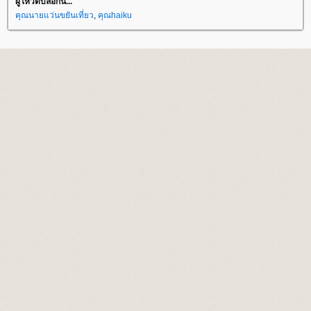
ผู้โหวตบล็อกนี้...
คุณนายแว่นขยันเที่ยว
,
คุณhaiku