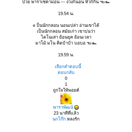
ป่วย พาราเซตาม่อน --- ง่วงก็นอน หิวก็กิน ๚ะ๛
19.54 น.
๏ ป็นนักกลอน นอนเปล่า อ่านเขาได้
เป็นนักกลอน สมัยเก่า เขาบ่นว่า
ไดโนเสา ย้อนยุค ย้อนเวลา
มาโม้ มโน คิดบ้าบ้า บอบอ ๚ะ๛
19.59 น.
เลือกคำตอบนี้
ตอบกลับ
0
1
ถูกใจให้พอยต์
พาราพัฒน์
23 นาทีที่แล้ว
นกโก๊ก
หลงรัก