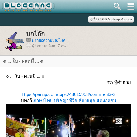
นกโก๊ก
ฝากข้อความหลังไมค์
ผู้ติดตามบล็อก : 7 คน
๏ ... ใบ - ผะหมี ... ๏
๏ ... ใบ - ผะหมี ... ๏
กระทู้คำถาม
https://pantip.com/topic/43019958/comment3-2
บทกวี
ภาษาไท
ปรัชญาชีวิต
ห้องสมุด
ต่งกลอน