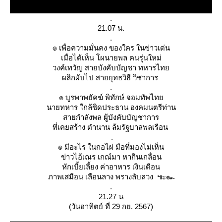
.
21.07 น.
.
๏ เพื่อความมั่นคง ของใคร ในข่าวเด่น
เมื่อได้เห็น โผนายพล คนรุ่นใหม่
วงค์เทวัญ สายบังคับบัญชา ทหารไท
ผลิกผับไป สายยุทธวิธี วิชาการ
.
๏ บูรพาพยัคฆ์ พิทักษ์ จอมทัพไท
นายทหาร ใกล้ชิดประธาน องคมนตรีท่าน
สายกำลังพล ผู้บังคับบัญชาการ
ที่เคยสร้าง ตำนาน ล้มรัฐบาลพลเรือน
.
๏ มีอะไร ในกอไผ่ มือที่มองไม่เห็น
ข่าวไอ้เณร เกณ์มา หากินเกลื่อน
หักเบี้ยเลี้ยง ค่าอาหาร เงินเดือน
ภาพเสมือน เลือนลาง พรางลับลวง ๚ะ๛
.
21.27 น
(วันอาทิตย์ ที่ 29 กย. 2567)