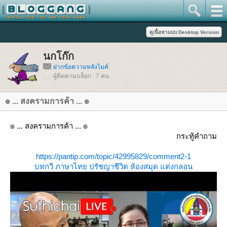
นกโก๊ก
ฝากข้อความหลังไมค์
ผู้ติดตามบล็อก : 7 คน
๏ ... สงครามการค้า ... ๏
๏ ... สงครามการค้า ... ๏
กระทู้คำถาม
https://pantip.com/topic/42995829/comment2-1
บทกวี
ภาษาไท
ปรัชญาชีวิต
ห้องสมุด
ต่งกลอน