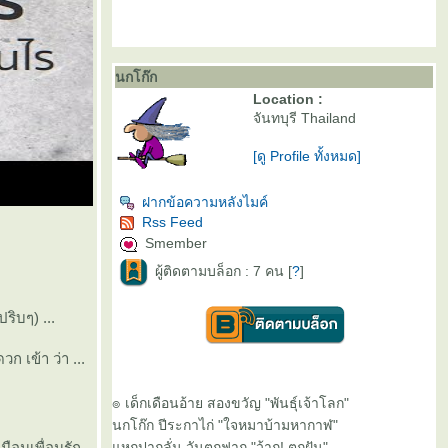
นกโก๊ก
Location :
จันทบุรี Thailand
[ดู Profile ทั้งหมด]
ฝากข้อความหลังไมค์
Rss Feed
Smember
ผู้ติดตามบล็อก : 7 คน [
?
]
ปริบๆ) ...
ก เข้า ว่า ...
๏ เด็กเดือนอ้าย สองขวัญ "พันธุ์เจ้าโลก"
นกโก๊ก ปีระกาไก่ "ใจหมาบ้ามหากาฬ"
มือนเพื่อนรัก
หกปากลั่น วันตกฟาก "ว้าก! ตกฝัน"