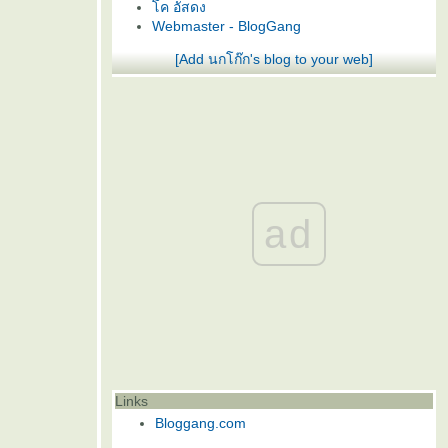
ค อัสดง
Webmaster - BlogGang
[Add นกโก๊ก's blog to your web]
ad
Links
Bloggang.com