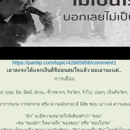
https://pantip.com/topic/42865958/comment1
เอาละจะได้แจกเงินดิจิม่อนสมใจแล้ว ผมเอานะแต่..
การเมือง
้วย: บ่อย, นิจ, นิตย์, มักจะ, ซ้ำๆซากๆ, กิจวัตร, ร่ำไป, บ่อยๆ, เป็นกิจวัตร, 
คำอาการนาม การมักง่าย หรือ ความมักง่าย) มี นิสัย ชอบ เอา แต่ ความสะดว
"มัก" จะมีความหมายใกล้เคียงคำว่า "ชอบ"
เช่น "ของมัก" ก็หมายถึง "ของชอบ" หรือ "ของโปรด"
ครสักคน ก็หมายถึง "ชอบ" เขาฉันชู้สาว. "ฮัก" หมายถึง "รัก" โดยทั่วไป เห