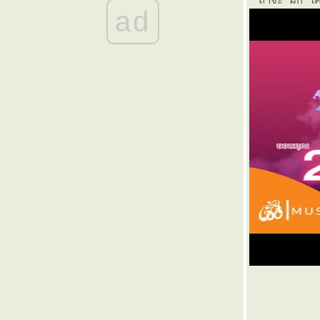
๏ ... อดตาย <หิวแสง> อายตด ... ๏
ad
๏ ... คมคำ<>คำคม ... ๏
๏ ... กลับตาลปัตร ... ๏
๏ ... หมอคาง < ดำ > คอหมาง ... ๏
๏ ...เพ็ชรน้ำหนึ่ง ... ๏
๏ ... ปลายทางฝัน ... ๏
๏ ... ไม้ขัดหม้อ ... ๏
๏ ... ฝั่งฝัน วันนี้ ... ๏
๏ ... สมองฝ่อ ... ๏
๏ ... เกิดมาเพื่อใตร ... ๏
๏ ... มิตรภาพ ต่างวัย... ๏
๏ ... มิตรภาพ ... ๏
๏ ... My Hope ... ๏
๏ ... คิดถึงแม่ ... ๏
๏ ... ต้มยำกุ้ง ... ๏
๏ ... โจ๊กเหล้า >< เจ้าโลก... ๏
๏ ... แหลมทองของไทย ... ๏
๏ ... ไทย ชัยชะโย้ ... ๏
๏ ... เกิดมาทำไม ... ๏
๏ ... ตำนาน <> กล้วยน้ำว้า ... ๏
๏ ... ทำไม เด็ก ต้องเถียง ... ๏