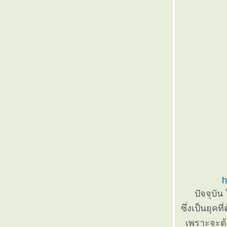
๏ ...Unforgettable ... ๏
๏ ... เอกภพ >เอกภาพ< เอกเพ้อ ... ๏
๏ ... ลุ้นระทึก ... ๏
๏ ... งบ เงิน งาน งุบงิบ เงิบ งาบ งี๊เง๊า ... ๏
๏ ...ไทยไม่นิยม ... ๏
๏ ... ค้อนโขก >สาน< โขลกฆ้อน ... ๏
๏ ... กองพันทหารมโหรี ... ๏
๏ ... ก๊อปมาทั้งดุ้น ... ๏
๏ ... ตามอารมณ์ ... ๏
๏ ... ผิวลมพริ้ว ผ่านเลาขลุ่ย ... ๏
๏ ... สงครามดาว ... ๏
๏ ...ขำขัน ฉันท์ ตลก ... ๏
๏ ... ตีความ >< ตามฟรี ... ๏
๏ ... น้อง>รัก<น้อง ... ๏
๏ ... ใกล้ดัน > หลอก < กันได้... ๏
๏ ...กระแตแต้แว้ด ... ๏
h
๏ ...โหนตามกระแส ... ๏
๏ ... ตบหน้า ตบหลัง ... ๏
ปัจจุบัน
๏ ... ร่มไม้ชายคา ... ๏
ซึ่งเป็นยุค
๏ ... สองต้องห้าม ... ๏
เพราะจะต้อ
๏ ... ชีวัน เยาวัย ใช้ชีวา ชราวัย ... ๏