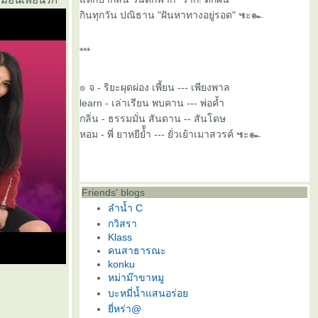
กินทุกวัน ปณิธาน "ฝันหาทางอยู่รอด" ๚ะ๛
***
๏ จ - ริยะผุดผ่อง เพี้ยน --- เพียงพาล
learn - เล่าเรียน พบคาน --- พ่อค้ำ
กลิ่น - ธรรมมั่น สันดาน -- สันโดษ
หอม - พี่ ยาหยีย้้ำ --- ยั่วเย้าเมาสวรค์ ๚ะ๛
Friends' blogs
ลำน้ำ C
กวิสรา
Klass
คนสาธารณะ
konku
หม่าม๊าขาหมู
บะหมี่น้ำแสนอร่อ
ี่หร่า@