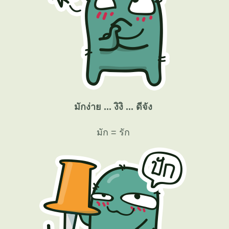
มักง่าย ... งิงิ ... ดีจัง
มัก = รัก