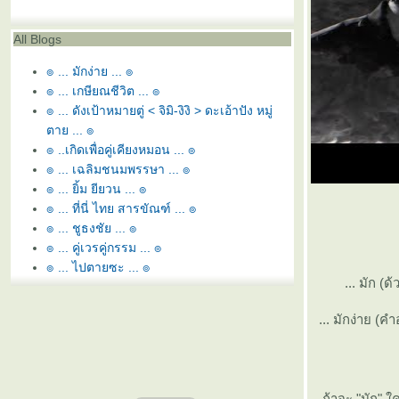
All Blogs
๏ ... มักง่าย ... ๏
๏ ... เกษียณชีวิต ... ๏
๏ ... ดังเป้าหมายตู่ < จิมิ-งิงิ > ดะเอ้าปัง หมู่
ตาย ... ๏
๏ ..เกิดเพื่อคู่เคียงหมอน ... ๏
๏ ... เฉลิมชนมพรรษา ... ๏
๏ ... ยิ้ม ยียวน ... ๏
๏ ... ที่นี่ ไทย สารขัณฑ์ ... ๏
๏ ... ชูธงชัย ... ๏
๏ ... คู่เวรคู่กรรม ... ๏
๏ ... ไปตายซะ ... ๏
... มัก (ด
๏ ... หอ นอ สระอี โท = หนี้ ... ๏
๏ ... ยามว่าง ... ๏
... มักง่าย (
๏ ... สุพรรณหงส์ทรงภู่ห้อย ... ๏
๏ ... ลูกล่อ ลูกชน ... ๏
๏ ... พยูน ใกล้สูญพันธ์ุ ... ๏
๏ ... อิอิ - กัดฟัน สู้ยิบตา ... ๏
ถ้าจะ "มัก" ใ