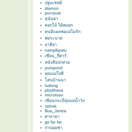
ปฐมเชทย์
diamon
porranat
สุนันยา
ดอกไม้ ได้หมอก
คนมีแผลพ่อแม่ไม่รัก
พ่อระนาด
อาลีอา
nampikpatu
เซียน_กีตาร์
หนังสือปกสว
pumpond
คุณแม่ใจดี
สนบ้านนา
tudong
ploythana
microtoso
เซียนกระบี่ลุ่มแม่น้ำวัง
ratirak
Bua_Jantra
ศาลายา
go far far
กาปอมซ่า