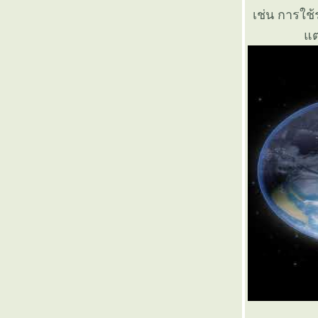
๏ ... ช่วยหนูหน่อย ... ๏
เช่น การใช้
๏ ... อยู่ไป ก็ รกโลก ... ๏
ต่
๏ ... อำลา อาลัย เอาเลย เอ่ยล้อ ... ๏
๏ ... ปลดทุกข์ >ได้< ง่ายจะตาย ... ๏
๏ ... ทางทุกสาย > มุ่ง > ไปทำเนียบ ... ๏
๏ ... รัก >หลง< รัก ... ๏
๏ ... โลกทำใครร้อน >แรง< ร้อนใครทำโลก ...
๏
๏ ... สั่ง ปะตัด วิมาน >< สาน ปฏิวัติ มั่ง ... ๏
๏ ... คิดบ้าง > ลิง ค่าง < บิดเบือน ... ๏
๏ ... สรรเสริญ เทอดทูน คุณพระ คัมครอง ... ๏
๏ ... ใต้ฟ้า เหนือดิน ... ๏
๏ ... แก้ได้ แก้เสีย ... ๏
๏ ... คิดไป >< ใครปิด ... ๏
๏ ... ใข้น้ำมัน > done < ไม่ใช้น้ำกู ... ๏
๏ ... พรผีหลง ... ๏
๏ ... เร่งเร้าขอปล่อย >< เร่งร้อยขอเปล่า ... ๏
๏ ... วิถีชีวิตที่แตกต่าง ... ๏
๏ .. ลอยมา แล้วก็ ลอยไป ... ๏
๏ ... มาร กินใจ ... ๏