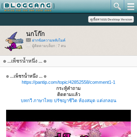
นกโก๊ก
ฝากข้อความหลังไมค์
ผู้ติดตามบล็อก : 7 คน
๏ ...เพ็ชรน้ำหนึ่ง ... ๏
๏ ...เพ็ชรน้ำหนึ่ง ... ๏
https://pantip.com/topic/42852558/comment1-1
กระทู้คำถาม
ติดตามแล้ว
บทกวี
ภาษาไท
ปรัชญาชีวิต
ห้องสมุด
ต่งกลอน