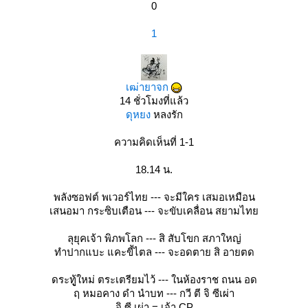
0
1
เฒ่ายาจก
14 ชั่วโมงที่แล้ว
ดุหยง
หลงรัก
ความคิดเห็นที่ 1-1
18.14 น.
พลังซอฟต์ พเวอร์ไทย --- จะมีใคร เสมอเหมือน
เสนอมา กระซิบเตือน --- จะขับเคลื่อน สยามไท
ลุยุคเจ้า พิภพโลก --- สิ สับโขก สภาใหญ่
ทำปากแบะ แคะขี้ไตล --- จะอดตาย สิ อายตด
ดระทูู้ใหม่ ตระเตรียมไว้ --- ในห้องราช ถนน อด
ฤ หมอคาง ดำ นำบท --- กวี ตี จิ ซีเผ่า
... จิ ซี เผ่า = เจ้า CP ...