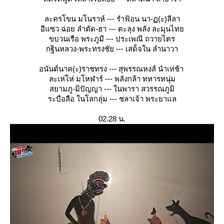
ละครโขน มโนราห์ --- รำฟ้อน นา-ฏ(ะ)ลีลา
อีแซว ฉ่อย ลำตัด-ฮา --- ตะลุง พลัง ละมุนไท
ขบวนเรือ พระภูมี --- ประเพณี ถวายไตร
กฐินหลวง-พระทรงชัย --- เสด็จใน ลำนาวา
อนันต์นาค(ะ)ราชทรง --- สุพรรณหงส์ นำเห่ช้า
ละเห่โห่ มโหฬาร์ --- พลังกล้า ทหารหนุ่ม
สยามภู-มิปัญญา --- ในพารา สวรรณภูมิ
ระบือลือ ในโลกลุ่ม --- ชลาเจ้า พระยาแล
02.28 น.