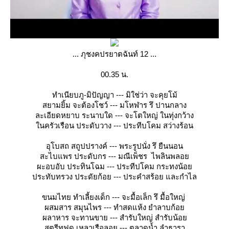
... ภุชงคปรยาตฉันท์ 12 ...
00.35 น.
ทำเนียบภู-มิปัญญา --- มิใช่ว่า จะคุยโม้
สยามยิ้ม จะต้องโชว์ --- มโหฬาร รึ ปานกลาง
ละเอียดหยาบ ระนาบใด --- จะโตใหญ่ ในทุ่งกว้าง
นครัวเรือน ประดับวาง --- ประทีบโคม สว่างร้อน
อุโบสถ สถูปปรางค์ --- พระรูปนั่ง รึ ยืนนอน
สะไบแพร ประดับกร --- มณีเพ็ชร ไพลินพลอ
ผะอบอับ ประทินโฉม --- ประทีปโคม กระทงน้อ
ประทับทรวง ประดัยก้อย --- ประคำสร้อย และกำไล
ขนมไทย ทำเลี้ยงเด็ก --- จะมื้อเล็ก รึ มื้อใหญ่
ผสมสาร สมุนไพร --- ทำสดแห้ง ยำลาบก้อ
ผลาหาร จะทานขาย --- สำรับใหญ่ สำรับน้อ
สตรีทฟูด เหลาเรือลอย --- ตลาดน้ำ ลำธารา