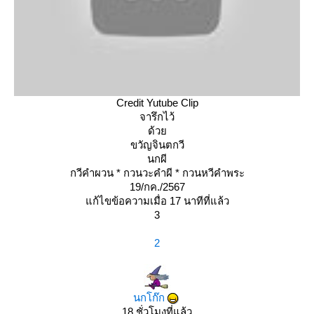
Credit Yutube Clip
จารึกไว้
ด้ว
ขวัญจินตกวี
นกผี
กวีคำผวน * กวนวะคำผี * กวนหวีคำพระ
19/กค./2567
ก้ไขข้อความเมื่อ 17 นาทีที่แล้ว
3
2
นกโก๊ก
18 ชั่วโมงที่แล้ว