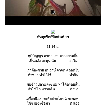
... สัททุลวิกกีฬิตฉันท๋ 19 ...
11.14 น.
ภูมิปัญญา มรดก เรา ชาวสยามยิ้ม
เป็นพล้ง ละมุน นื่ม ละไม
เราต้องช่วย อนุรักษ์ จำจด ตลอตไป
ทำขาย ทำไว้ใช้ ทำกิน
กับข้าวปลาและขนม ทำได้อร่อยลิ้น
ทำไร่ ไถ พรวนดิน ดำนา
เครื่องมือสาระพัดประโยขน์ ละลดค่า
ช้จ่ายจะซื้อมา ทำเอง