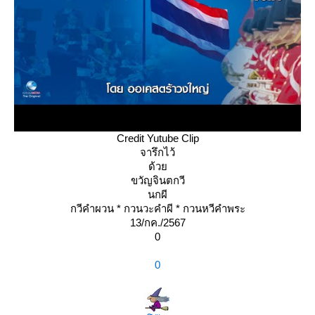
Credit Yutube Clip
จารึกไว้
ด้ว
ขวัญจินตกวี
นกผี
กวีคำผวน * กวนวะคำผี * กวนหวีคำพระ
13/กค./2567
0
0