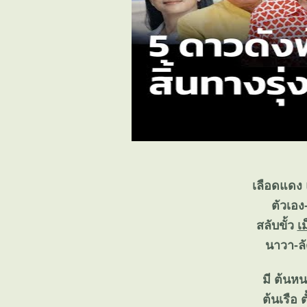
เลือดแดง แ
ตัวเอง
สลับขั้ว
เ
นาวา-ลัด
มี ต้นห
ต้นเรือ 