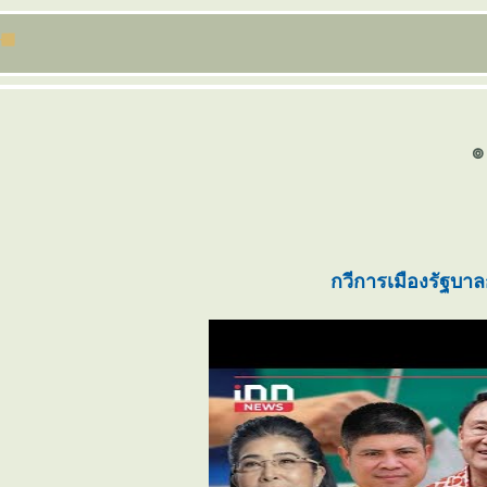
๏
กวีการเมือง
รัฐบาล