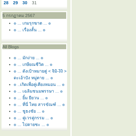
28
29
30
31
5 กรกฏาคม 2567
๏ ... เกมรุกฆาต ... ๏
๏ ... เรื่องสั้น ... ๏
All Blogs
๏ ... มักง่าย ... ๏
๏ ... เกษียณชีวิต ... ๏
๏ ... ดังเป้าหมายตู่ < จิมิ-งิงิ >
ดะเอ้าปัง หมู่ตาย ... ๏
๏ ..เกิดเพื่อคู่เคียงหมอน ... ๏
๏ ... เฉลิมชนมพรรษา ... ๏
๏ ... ยิ้ม ยียวน ... ๏
๏ ... ที่นี่ ไทย สารขัณฑ์ ... ๏
๏ ... ชูธงชัย ... ๏
๏ ... คู่เวรคู่กรรม ... ๏
๏ ... ไปตายซะ ... ๏
๏ ... หอ นอ สระอี โท = หนี้