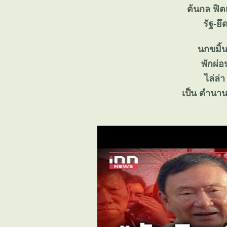
ต้นกล ฟิต
รัฐ-ย
นกขมิ้น
พักผ่อ
ไล่ล่
เป็น ตำนานค