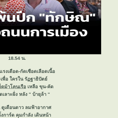
18.54 น.
รงเดือด-กัดเชือดเลือดเนื้อ
-เพื่อ ใครใน รัฏฐาธิปัตย์
ม็ดม้าโคนเรือ
เหลือ ขุน-คัด
เลาะฝั่ง หลัง " บ้ายุล้า "
น ดูเดือนดาว ลมฟ้าอากาศ
ตั้งการ์ด คุมกำลัง เดินหน้า