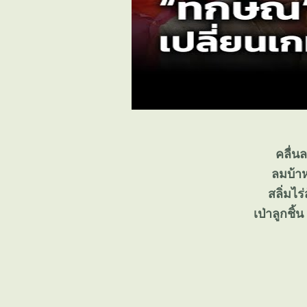
คลื่น
ลมบ้าห
สลิ่มไร
เป่าลูกชิ