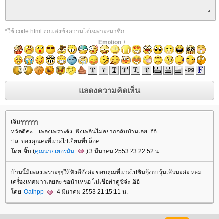
*ใช้ code html ตกแต่งข้อความได้เฉพาะสมาชิก
+
Emotion
+
เจิมๆๆๆๆๆๆ
หวัดดีค่ะ....เพลงเพราะจัง..ฟังเพลินไม่อยากกลับบ้านเลย..อิอิ..
ปล..ของคุณค่ะที่แวะไปเยี่ยมที่บล็อค...
ดย: จิ๊บ (
คุณนายเยอรมัน
) 3 มีนาคม 2553 23:22:52 น.
บ้านนี้มีเพลงเพราะๆๆให้ฟังดีจังค่ะ ขอบคุณที่แวะไปชิมกุ้งอบวุ้นเส้นนะค่ะ หอม
เครื่องเทศมากเลยล่ะ ขอนำเหนอ ไม่เชื่อทำดูซิจ่ะ..อิอิ
ดย:
Oathpp
4 มีนาคม 2553 21:15:11 น.