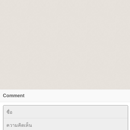
Comment