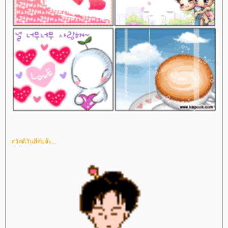
สวัสดีวันสีส้มจ๊ะ...