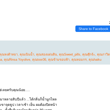
Share to Facebook
คุณหงต้าหยา
,
คุณเนินน้ำ
,
คุณสองแผ่นดิน
,
คุณSweet_pills
,
คุณตุ๊กจ้ะ
,
คุณภาวิด
na
,
คุณRinsa Yoyolive
,
คุณtoor36
,
คุณข้ามขอบฟ้า
,
คุณหอมกร
,
คุณhaiku
่เลยครับคุณน้อย.....
ผมเองก็กลัวควันธูป มาหลายสิบปีแล้ว ...ได้กลิ่นก็น้ำมูกไหล
ปัจจุบัน ข้างบ้านผม เขาจุดธูป เวลาเช้า เย็น ผมต้องปิดหน้า