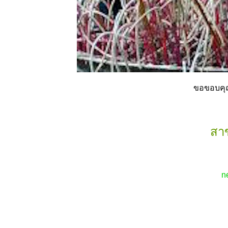
ขอขอบคุณ
สาข
n