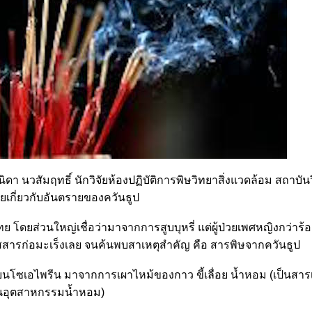
ิดา นวสัมฤทธิ์ นักวิจัยห้องปฏิบัติการพิษวิทยาสิ่งแวดล้อม สถาบัน
ัยเกี่ยวกับอันตรายของควันธูป
ดยส่วนใหญ่เชื่อว่ามาจากการสูบบุหรี่ แต่ผู้ป่วยเพศหญิงกว่าร้อ
ิสัมผัสสารก่อมะเร็งเลย จนค้นพบสาเหตุสำคัญ คือ สารพิษจากควันธูป
บนโซเอไพรีน มาจากการเผาไหม้ของกาว ขี้เลื่อย น้ำหอม (เป็นสารเค
นอุตสาหกรรมน้ำหอม)