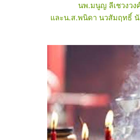
นพ.มนูญ ลีเชวงวงศ์
ละน.ส.พนิดา นวสัมฤทธิ์ นัก