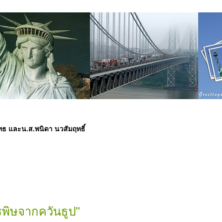
ุทธ และน.ส.พนิดา นวสัมฤทธิ์
พิษจากควันธูป"