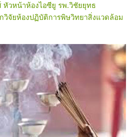
 หัวหน้าห้องไอซียู รพ.วิชัยยุทธ
วิจัยห้องปฏิบัติการพิษวิทยาสิ่งแวดล้อม