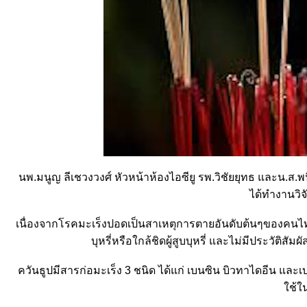
นพ.มนูญ ลีเชวงวงศ์ หัวหน้าห้องไอซียู รพ.วิชัยยุทธ และน.ส.พน
ได้ทำงานวิจ
เนื่องจากโรคมะเร็งปอดเป็นสาเหตุการตายอันดับต้นๆของคนไทย โ
บุหรี่หรือใกล้ชิดผู้สูบบุหรี่ และไม่มีประวัต
ควันธูปมีสารก่อมะเร็ง 3 ชนิด ได้แก่ เบนซิน บิวทาไดอีน และเ
ช้ใ