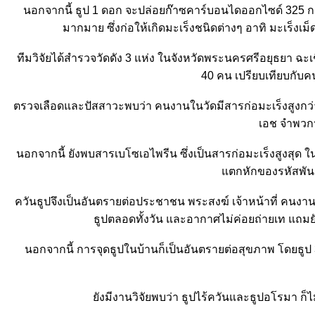
นอกจากนี้ ธูป 1 ดอก จะปล่อยก๊าซคาร์บอนไดออกไซด์ 325 กรั
มากมาย ซึ่งก่อให้เกิดมะเร็งชนิดต่างๆ อาทิ มะเร็ง
ทีมวิจัยได้สำรวจวัดดัง 3 แห่ง ในจังหวัดพระนครศรีอยุธยา
40 คน เปรียบเทียบกับค
ตรวจเลือดและปัสสาวะพบว่า คนงานในวัดมีสารก่อมะเร็งสูงกว่าคนท
เอช จำพวกฟา
นอกจากนี้ ยังพบสารเบโซเอไพรีน ซึ่งเป็นสารก่อมะเร็งสูงสุด ใ
ตกหักของรหัสพันธุ
ควันธูปจึงเป็นอันตรายต่อประชาชน พระสงฆ์ เจ้าหน้าที่ คนงานใน
ธูปตลอดทั้งวัน และอากาศไม่ค่อยถ่ายเท แถมยั
นอกจากนี้ การจุดธูปในบ้านก็เป็นอันตรายต่อสุขภาพ โดยธู
ังมีงานวิจัยพบว่า ธูปไร้ควันและธูปอโรมา ก