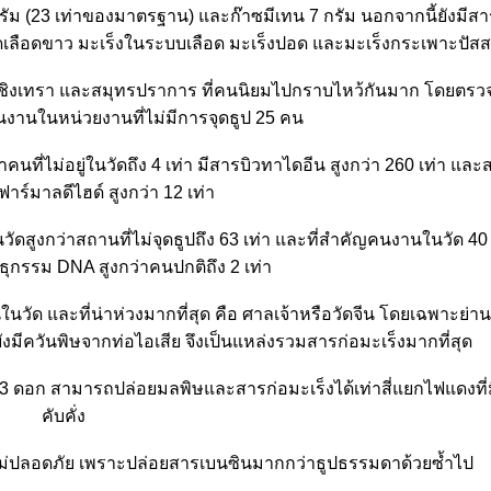
ม (23 เท่าของมาตรฐาน) และก๊าซมีเทน 7 กรัม นอกจากนี้ยังมีสารพ
เม็ดเลือดขาว มะเร็งในระบบเลือด มะเร็งปอด และมะเร็งกระเพาะปัส
 ฉะเชิงเทรา และสมุทรปราการ ที่คนนิยมไปกราบไหว้กันมาก โดยตร
นงานในหน่วยงานที่ไม่มีการจุดธูป 25 คน
ี่ไม่อยู่ในวัดถึง 4 เท่า มีสารบิวทาไดอีน สูงกว่า 260 เท่า และ
ร์มาลดีไฮด์ สูงกว่า 12 เท่า
นวัดสูงกว่าสถานที่ไม่จุดธูปถึง 63 เท่า และที่สำคัญคนงานในวัด 4
กรรม DNA สูงกว่าคนปกติถึง 2 เท่า
วัด และที่น่าห่วงมากที่สุด คือ ศาลเจ้าหรือวัดจีน โดยเฉพาะย่าน
งมีควันพิษจากท่อไอเสีย จึงเป็นแหล่งรวมสารก่อมะเร็งมากที่สุด
ป 3 ดอก สามารถปล่อยมลพิษและสารก่อมะเร็งได้เท่าสี่แยกไฟแดงที
คับคั่ง
็ไม่ปลอดภัย เพราะปล่อยสารเบนซินมากกว่าธูปธรรมดาด้วยซ้ำไป