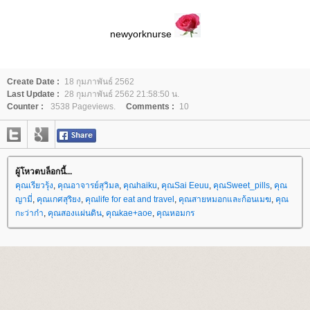
newyorknurse
Create Date :
18 กุมภาพันธ์ 2562
Last Update :
28 กุมภาพันธ์ 2562 21:58:50 น.
Counter :
3538 Pageviews.
Comments :
10
ผู้โหวตบล็อกนี้...
คุณเรียวรุ้ง
,
คุณอาจารย์สุวิมล
,
คุณhaiku
,
คุณSai Eeuu
,
คุณSweet_pills
,
คุณ
ญามี่
,
คุณเกศสุริยง
,
คุณlife for eat and travel
,
คุณสายหมอกและก้อนเมฆ
,
คุณ
กะว่าก๋า
,
คุณสองแผ่นดิน
,
คุณkae+aoe
,
คุณหอมกร