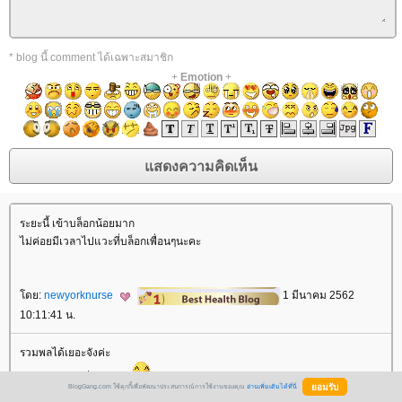
* blog นี้ comment ได้เฉพาะสมาชิก
+
Emotion
+
ระยะนี้ เข้าบล็อกน้อยมาก
ไม่ค่อยมีเวลาไปแวะที่บล็อกเพื่อนๆนะคะ
ดย:
newyorknurse
1 มีนาคม 2562
10:11:41 น.
รวมพลได้เยอะจังค่ะ
บรรยากาศอบอุ่นมากเล
BlogGang.com ใช้คุกกี้เพื่อพัฒนาประสบการณ์การใช้งานของคุณ
อ่านเพิ่มเติมได้ที่นี่
ดย:
เรียวรุ้ง
1 มีนาคม 2562 13:10:38 น.