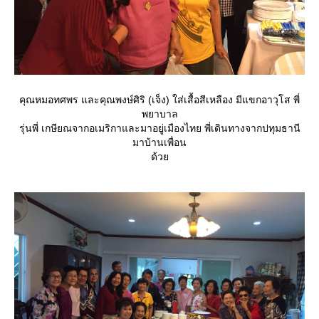
คุณหมอทศพร และคุณพงษ์ศิริ (เจ็ง) ใส่เสื้อสีเหลือง มีแขกอาวุโส พี่
พยาบาล
รุ่นพี่ เกษียณจากอเมริกาและมาอยู่เมืองไทย พี่เดินทางจากปทุมธานี
มาบ้านเพื่อน
ด้ว