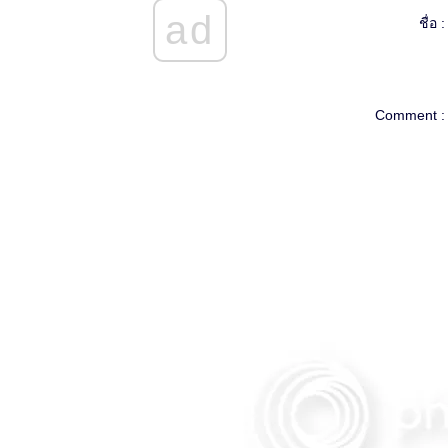
วันที่4
ad
ชื่อ :
วันที่3 เริ่มคุมปากได้
วันที่2 ของการลดน้ำหนัก
กลับมาลดน้ำหนักอีกครั้ง
คลีโอขอท้าหุ่นเซี๊ยะ ฟิตเปรี๊ยะ
Comment :
น1เดือน...คุณทำได้!!!
ทดลองตารางอาหาร
สัปดาห์ที่2 สู้เขานะ...ทาเคชิ
สัปดาห์ที่1 แห่งการพิชิตน้ำหนัก
นับ1ใหม่อีกครั้งแล้วกันนะ
เริ่มจะท้อใจ
ขึ้นมา1โล โอ๊
มันลงอีกแล้วจ้า
หลังจากผ่านไป 5 วัน
คิดจะเริ่มลดน้ำหนัก