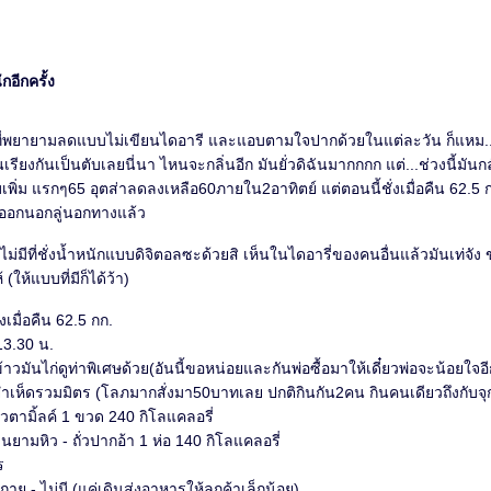
อีกครั้ง
ี่พยายามลดแบบไม่เขียนไดอารี และแอบตามใจปากด้วยในแต่ละวัน ก็แหม...แ
รียงกันเป็นตับเลยนี่นา ไหนจะกลิ่นอีก มันยั่วดิฉันมากกกก แต่...ช่วงนี้มันกล
บเพิ่ม แรกๆ65 อุตส่าลดลงเหลือ60ภายใน2อาทิตย์ แต่ตอนนี้ชั่งเมื่อคืน 62.5 
ออกนอกลู่นอกทางแล้ว
ไม่มีที่ชั่งน้ำหนักแบบดิจิตอลซะด้วยสิ เห็นในไดอารี่ของคนอื่นแล้วมันเท่จัง 
 (ให้แบบที่มีก็ได้ว้า)
่งเมื่อคืน 62.5 กก.
13.30 น.
้าวมันไก่ดูท่าพิเศษด้วย(อันนี้ขอหน่อยและกันพ่อซื้อมาให้เดี๋ยวพ่อจะน้อยใจอี
ยำเห็ดรวมมิตร (โลภมากสั่งมา50บาทเลย ปกติกินกัน2คน กินคนเดียวถึงกับจุ
ไวตามิ้ลค์ 1 ขวด 240 กิโลแคลอรี่
นยามหิว - ถั่วปากอ้า 1 ห่อ 140 กิโลแคลอรี่
ร
าย - ไม่มี (แค่เดินส่งอาหารให้ลูกค้าเล็กน้อย)