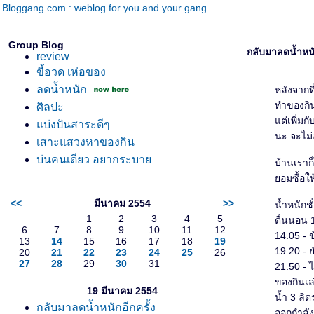
Bloggang.com : weblog for you and your gang
Group Blog
กลับมาลดน้ำหนัก
review
ขี้อวด เห่อของ
ลดน้ำหนัก
หลังจากท
ทำของกินเ
ศิลปะ
ต่เพิ่มกั
บ่งปันสาระดีๆ
นะ จะไม่
เสาะแสวงหาของกิน
บ่นคนเดียว อยากระบา
บ้านเราก็
อมซื้อให้
<<
มีนาคม 2554
>>
น้ำหนักชั
1
2
3
4
5
ตื่นนอน 
6
7
8
9
10
11
12
14.05 - ข
13
14
15
16
17
18
19
19.20 - 
20
21
22
23
24
25
26
27
28
29
30
31
21.50 - 
ของกินเล่
19 มีนาคม 2554
น้ำ 3 ลิต
กลับมาลดน้ำหนักอีกครั้ง
ออกกำลังก