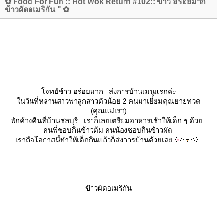
✿ Food For Fun :: Hot Wok Return #102:: ข้าว อร่อยมาก "
ข้าวผัดอเมริกัน " ✿
จทย์ข้าว อร่อยมาก ส่งการบ้านเมนูแรกค่ะ
นวันที่หลานสาวพาลูกสาวตัวน้อย 2 คนมาเยี่ยมคุณยายทวด
(คุณแม่เรา)
พักค้างคืนที่บ้านชลบุรี เราก็เลยเตรียมอาหารเช้าให้เด็ก ๆ ด้ว
คนพี่ชอบกินข้าวต้ม คนน้องชอบกินข้าวผัด
เราถือโอกาสนี้ทำให้เด็กกินแล้วก็ส่งการบ้านด้วยเล
ข้าวผัดอเมริกัน