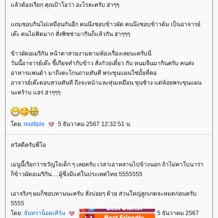
ล้วต้องเรียก คุณป้าโอว่า อะไรละครับ ฮ่าๆๆ
ถมชอบกินไม่เหมือนกันอีก คนนึงชอบข้าวผัด คนนึงชอบข้าวต้ม เป็นอาจารย์
เต๊ะ คนไม่คิดมาก สั่งพิซซ่ามากินก็แล้วกัน ฮ่าๆๆๆ
ข้าวผัดอเมริกัน หน้าตาสวยงามตามท้องเรื่องเลยนะครับนี่
วันนี้อาจารย์เต๊ะ ขี้เกียจทำกับข้าว สั่งก๋วยเตี๋ยว กับ หนมจีนมากินครับ คนส่ง
อาหารแพนด้า มาถึงตะโกนถามทันที พระขุนแผนใช่มั้ยที่คอ
อาจารย์เต๊ะตอบสวนทันที ถึงจะหน้าและหุ่นเหมือน ขุนช้าง แต่ห้อยพระขุนแผน
นะคร้าบ แฮร่ ฮ่าๆๆๆ
ดย:
multiple
5 ธันวาคม 2567 12:32:51 น.
สวัสดีครับพี่โอ
เมนูนี้เรียกว่าขวัญใจเด็ก ๆ เลยครับ เวลาเอาหลานไปข้างนอก ถ้าไม่คาโบนาร่า
ก็ข้าวผัดอเมริกัน ....ผู้ซึ่งมีแค่ในประเทศไทย 5555555
เอาจริงๆ ผมก็ชอบทานนะครับ สั่งบ่อยๆ ด้วย ส่วนใหญ่ลูกเกดจะหมดก่อนครับ
5555
ดย:
จันทราน็อคเทิร์น
5 ธันวาคม 2567