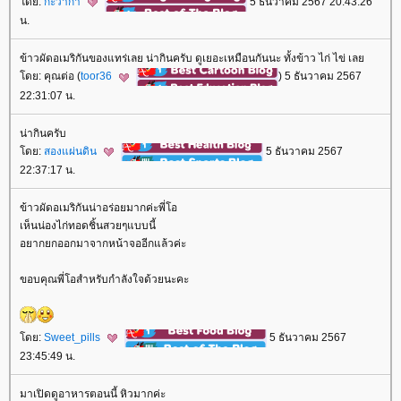
ดย:
กะว่าก๋า
5 ธันวาคม 2567 20:43:26
น.
ข้าวผัดอเมริกันของแทร่เลย น่ากินครับ ดูเยอะเหมือนกันนะ ทั้งข้าว ไก่ ไข่ เล
ดย: คุณต่อ (
toor36
) 5 ธันวาคม 2567
22:31:07 น.
น่ากินครับ
ดย:
สองแผ่นดิน
5 ธันวาคม 2567
22:37:17 น.
ข้าวผัดอเมริกันน่าอร่อยมากค่ะพี่โอ
เห็นน่องไก่ทอดชิ้นสวยๆแบบนี้
อยากยกออกมาจากหน้าจออีกแล้วค่ะ
ขอบคุณพี่โอสำหรับกำลังใจด้วยนะคะ
ดย:
Sweet_pills
5 ธันวาคม 2567
23:45:49 น.
มาเปิดดูอาหารตอนนี้ หิวมากค่ะ