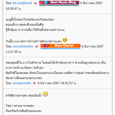
ดย:
tuk-tuk@korat
6 ธันวาคม 2567
10:56:47 น.
เมนูนี้เป็นของโปรดนัมเบอวันของน้อง
ตอนเด็กๆ เลยค่ะพี่ ตอนนั้นคือ
รู้สึกคุ้มมาก จานเดียวได้กินตั้งหลายอย่างแนะ
วันนี้แวะมาส่งการบ้านข้าวผัดกะเพรานะคะ
ดย:
nonnoiGiwGiw
6 ธันวาคม 2567
11:47:35 น.
ขอบคุณพี่โอ แวะไปทักทาย ไม่ค่อยได้เข้าห้องอาหาร ช่วงเย็นดูบลอกแกง เห็น
อาหารแล้วจะเกิดความหิวค่ะ
คิดถึงพี่โอเสมอค่ะ สังคมในบลอกแกงเงียบลง แต่คิดว่ากลุ่มต่างๆคงติดต่อกันทาง
ช่องทางอื่นนอกบลอกแกงค่ะ
ดย:
mcayenne94
6 ธันวาคม 2567 18:41:57 น.
สวัสดียามสายค่ะ คุณเนินน้ำ
ไข่ดาวสวยมากเลยค่ะ
จันทร์ขอไก่เพิ่มอีกน่องนะคะ