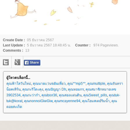
Create Date :
05 ธันวาคม 2567
Last Update :
5 ธันวาคม 2567 18:48:45 น.
Counter :
974 Pageviews.
Comments :
13
ผู้โหวตบล็อกนี้...
คุณฟ้าใสวันใหม่
,
คุณนายแว่นขยันเที่ยว
,
คุณ**mp5**
,
คุณmultiple
,
คุณจันทรา
น็อคเทิร์น
,
คุณกะริโตะคุง
,
คุณปัญญา Dh
,
คุณหอมกร
,
คุณสมาชิกหมายเลข
3902534
,
คุณกะว่าก๋า
,
คุณtoor36
,
คุณสองแผ่นดิน
,
คุณSweet_pills
,
คุณtuk-
tuk@korat
,
คุณnonnoiGiwGiw
,
คุณmcayenne94
,
คุณโฮมสเตย์ริมน้ำ
,
คุณ
ดอยสะเก็ด