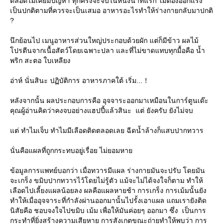
ตลอดไม่เคยมีปัญหา ทุกครั้งจะจบในหนึ่งนาทีแรก ไม่ต้องออกแรง
เป็นปกติตามที่ควรจะเป็นเสมอ อาหารอะไรทำให้ร่างกายกลับมาปกติ
?
นึกย้อนไป เมนูอาหารส่วนใหญ่ประกอบด้วยผัก แต่ก็มีข้าว ผลไม้
ปรตีนจากเนื้อสัตว์โดยเฉพาะปลา และที่ไม่ขาดแทบทุกมื้อคือ น้ำ
พริก สะตอ ใบเหลียง
อ่าห์ นั่นสินะ ปฏิบัติการ อาหารภาคใต้ เริ่ม...！
หลังจากนั้น ผลประกอบการคือ อุจจาระออกมาเหมือนในการ์ตูนเด๊ะ
คุณผู้อ่านคิดว่าคงจบอย่างแฮปปี้แล้วสินะ แต่ ยังครับ ยังไม่จบ
ต่ ทำไมเจ็บ ทำไมมีเลือดติดตลอดเลย ฉีดน้ำล้างก็แสบปากทวาร
นั่นคือแผลที่ถูกกระทบอยู่เรื่อย ไม่ยอมหา
ข้อมูลการแพทย์บอกว่า เมื่อทวารมีแผล ร่างกายมันจะปรับ โดยมัน
จะเกร็ง ขมิบปากทวารไว้โดยไม่รู้ตัว แม้จะไม่ได้จงใจก็ตาม ทำให้
เลือดไปเลี้ยงแผลน้อยลง ผลคือแผลหายช้า การเกร็ง การเม้มนั้นยัง
ทำให้เมื่ออุจจาระที่กำลังผ่านออกมานั้นไปรั้งเอาแผล แถมเรายังติด
นิสัยคือ ชอบจงใจไปขมิบ เม้ม เพื่อให้มันค่อยๆ ออกมา ซึ่ง เป็นการ
กระทำที่ยิ่งสร้างความเสียหาย การสังเกตขณะถ่ายทำให้พบว่า การ