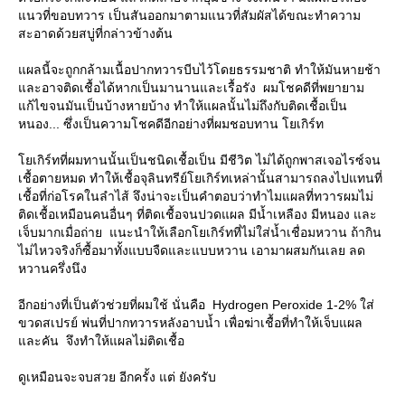
นวที่ขอบทวาร เป็นสันออกมาตามแนวที่สัมผัสได้ขณะทำความ
สะอาดด้วยสบู่ที่กล่าวข้างต้น
ผลนี้จะถูกกล้ามเนื้อปากทวารบีบไว้โดยธรรมชาติ ทำให้มันหายช้า
ละอาจติดเชื้อได้หากเป็นมานานและเรื้อรัง ผมโชคดีที่พยายาม
ก้ไขจนมันเป็นบ้างหายบ้าง ทำให้แผลนั้นไม่ถึงกับติดเชื้อเป็น
หนอง... ซึ่งเป็นความโชคดีอีกอย่างที่ผมชอบทาน โยเกิร์ท
เกิร์ทที่ผมทานนั้นเป็นชนิดเชื้อเป็น มีชีวิต ไม่ได้ถูกพาสเจอไรซ์จน
เชื้อตายหมด ทำให้เชื้อจุลินทรีย์โยเกิร์ทเหล่านั้นสามารถลงไปแทนที่
เชื้อที่ก่อโรคในลำไส้ จึงน่าจะเป็นคำตอบว่าทำไมแผลที่ทวารผมไม่
ติดเชื้อเหมือนคนอื่นๆ ที่ติดเชื้อจนปวดแผล มีน้ำเหลือง มีหนอง และ
เจ็บมากเมื่อถ่าย แนะนำให้เลือกโยเกิร์ทที่ไม่ใส่น้ำเชื่อมหวาน ถ้ากิน
ไม่ไหวจริงก็ซื้อมาทั้งแบบจืดและแบบหวาน เอามาผสมกันเลย ลด
หวานครึ่งนึง
อีกอย่างที่เป็นตัวช่วยที่ผมใช้ นั่นคือ Hydrogen Peroxide 1-2% ใส่
ขวดสเปรย์ พ่นที่ปากทวารหลังอาบน้ำ เพื่อฆ่าเชื้อที่ทำให้เจ็บแผล
ละคัน จึงทำให้แผลไม่ติดเชื้อ
ดูเหมือนจะจบสวย อีกครั้ง แต่ ยังครับ