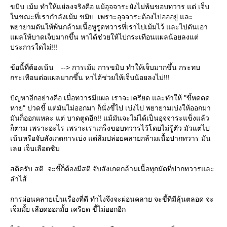
ขมิบ เม้ม ทำให้แย่ลงจริงคือ แม้อุจจาระยังไม่พ้นขอบทวาร แต่ เจ็บ
นขณะที่เรากำลังเม้ม ขมิบ เพราะอุจจาระต้องไปอออยู่ และ
พยายามดันให้พ้นกล้ามเนื้อหูรูดทวารที่เราไปเม้มไว้ และไปดันเอา
ผลให้บาดเจ็บมากขึ้น หาได้ช่วยให้ไปกระเทือนแผลน้อยลงแต่
ประการใดไม่!!!
ข้อนี้ที่ต้องเน้น --> การเม้ม การขมิบ ทำให้เจ็บมากขึ้น กระทบ
กระเทือนต่อแผลมากขึ้น หาได้ช่วยให้เจ็บน้อยลงไม่!!!
ปัญหาอีกอย่างคือ เมื่อทวารมีแผล เราจะเครียด และทำให้ "ขี้หดตด
หาย" ปวดขี้ แต่มันไม่ออกมา ก็นั่งขี้ไป เบ่งไป พยายามเบ่งให้ออกมา
มันก็ออกแหละ แต่ บาดตูดอีก!! แม้มันจะไม่ได้เป็นอุจจาระแข็งแล้ว
ก็ตาม เพราะอะไร เพราะเราเกร็งขอบทวารไว้โดยไม่รู้ตัว มัวแต่ไป
เน้นหรือจับสังเกตการเบ่ง แต่ลืมปล่อยคลายกล้ามเนื้อปากทวาร มัน
เลย เจ็บเลือดซิบ
สติครับ สติ จะขี้ก็ต้องมีสติ จับสังเกตกล้ามเนื้อทุกมัดที่ปากทวารและ
ลำไส้
การผ่อนคลายเป็นเรื่องที่ดี ทำไงจึงจะผ่อนคลาย จะขี้ทีมีลุ้นตลอด จะ
เจ็มมั้ย เลือดออกมั้ย เครียด ขี้ไม่ออกอีก