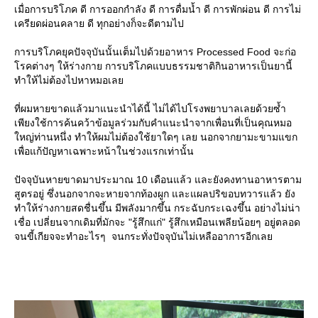
เมื่อการบริโภค ดี การออกกำลัง ดี การดื่มน้ำ ดี การพักผ่อน ดี การไม่
เครียดผ่อนคลาย ดี ทุกอย่างก็จะดีตามไป
การบริโภคยุคปัจจุบันนั้นเต็มไปด้วยอาหาร Processed Food จะก่อ
รคต่างๆ ให้ร่างกาย การบริโภคแบบธรรมชาติกินอาหารเป็นยานี้
ทำให้ไม่ต้องไปหาหมอเล
ที่ผมหายขาดแล้วมาแนะนำได้นี้ ไม่ได้ไปโรงพยาบาลเลยด้วยซ้ำ
เพียงใช้การค้นคว้าข้อมูลร่วมกับคำแนะนำจากเพื่อนที่เป็นคุณหมอ
หญ่ท่านหนึ่ง ทำให้ผมไม่ต้องใช้ยาใดๆ เลย นอกจากยามะขามแขก
เพื่อแก้ปัญหาเฉพาะหน้าในช่วงแรกเท่านั้น
ปัจจุบันหายขาดมาประมาณ 10 เดือนแล้ว และยังคงทานอาหารตาม
สูตรอยู่ ซึ่งนอกจากจะหายจากท้องผูก และแผลปริขอบทวารแล้ว ยัง
ทำให้ร่างกายสดชื่นขึ้น มีพลังมากขึ้น กระฉับกระเฉงขึ้น อย่างไม่น่า
เชื่อ เปลี่ยนจากเดิมที่มักจะ "รู้สึกแก่" รู้สึกเหมือนเพลียน้อยๆ อยู่ตลอด
จนขี้เกียจจะทำอะไรๆ จนกระทั่งปัจจุบันไม่เหลืออาการอีกเล