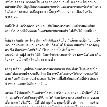
เหมือนอุจจาระจากคนในยุคอุตสาหกรรมวันนี้ แต่กลับเป็นลักษณะ
คล้ายยาสีฟันที่ถูกบีบจากหลอดมากกว่า และสามารถฟอร์มตัวเป็นขด
นโถอย่างสวยงามเมื่ออุจจาระนั้นถูกขับออกมาต่อเนื่องโดยไม่
ขาดตอน
ผมจึงไปค้นคว้าต่อว่า ผัก และเส้นไยอาหารนั้น มันมีรายละเอียด
อย่างไร เราก็ได้ทดลองกินแต่ผักมากมายแล้ว ไม่เห็นได้แบบนี้เล
ก็พบว่า กินผิด สุดโต่ง กินแต่ผักที่มีแต่เส้นไย มันก็กลายเป็นก้อนแข็ง
เกาะรวมกันน่ะสิ แถมผักที่กินนั้น ก็ดันไม่ได้เลือก หยิบที่หน้าตาคุ้นๆ
มา ซึ่ง มีแต่ผักชนิดที่เส้นไยไม่ละลายน้ำทั้งสิ้น !!!
นะนำท่านผู้อ่านว่า ให้ไปค้นคว้าต่อเองนะครับว่า ผักชนิดไหน เส้น
ไยละลายน้ำ ชนิดไหนไม่ละลายน้ำ
จริงๆ แล้ว มนุษย์ต้องกินอาหารหลากหลาย ต้องมีเส้นไยละลายน้ำ
ละไม่ละลายน้ำ รวมถึง โปรตีน คาร์โบไฮเดรทให้ครบ รวมผลไม้
ด้วย โดยผักต้องค่อนข้างเยอะ ไม่ใช่แค่มื้อนึงกินสองใบที่ประดับมา
ข้างๆ จานตอนไปกินตามร้าน
เอาละ ได้ข้อมูลยืนยันแล้วหนึ่ง สมองเริ่มประมวลผล แล้วนึกขึ้นได้
ว่า ตอนที่เราไปเยี่ยมญาติที่ภาคใต้ จังหวัดระนอง สมัยปิดเทอมตอน
เด็ก และเมื่อไม่กี่ปีมานี้ที่ไปล่าสุดนั้น ทุกครั้งที่ไปปรากฎว่า ถ่ายง่า