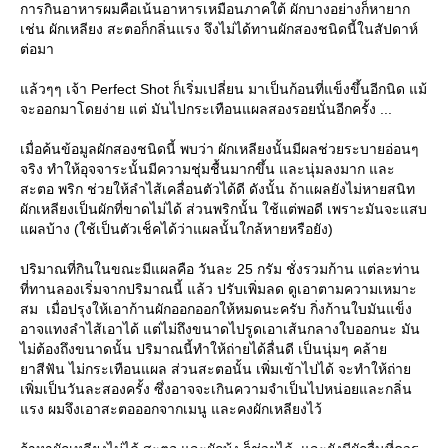
การกินอาหารผมคือเน้นอาหารเหมือนภาคใต้ ผักบางอย่างก็หายาก
เช่น ผักเหลียง สะตอก็กลิ่นแรง จึงไม่ได้ทานผักสองชนิดนี้ในสัปดาห์
ต่อมา
ล้วๆๆ เจ้า Perfect Shot ก็เริ่มเปลี่ยน มาเป็นก้อนที่แข็งขึ้นอีกนิด แม้
จะออกมาโดยง่าย แต่ มันไปกระเทือนแผลสองรอยนั่นอีกครั้ง ...
เมื่อค้นข้อมูลผักสองชนิดนี้ พบว่า ผักเหลียงนั้นมีผลช่วยระบายอ่อนๆ
จริง ทำให้อุจจาระนั้นมีความชุ่มชื้นมากขึ้น และนุ่มลงมาก และ
สะตอ พริก ช่วยให้ลำไส้เคลื่อนตัวได้ดี ดังนั้น ถ้าแผลยังไม่หายสนิท
ผักเหลียงเป็นผักที่ขาดไม่ได้ ส่วนพริกนั้น ใช้แต่พอดี เพราะมันจะแสบ
ผลบ้าง (ใช้เป็นตัวเช็คได้ว่าแผลนั้นใกล้หายหรือยัง)
ปริมาณที่กินในขณะมีแผลคือ วันละ 25 กรัม ชั่งรวมก้าน แต่ละท่าน
ที่ทานลองเริ่มจากปริมาณนี้ แล้ว ปรับเพิ่มลด ดูเอาตามความเหมาะ
สม เมื่อปรุงให้เอาก้านผักออกออกให้หมดนะครับ กิ่งก้านใบมันแข็ง
อาจแทงลำไส้เอาได้ แต่ไม่ถึงขนาดไปรูดเอาเส้นกลางใบออกนะ มัน
ไม่ต้องถึงขนาดนั้น ปริมาณนี้ทำให้ถ่ายได้ลื่นดี เป็นนุ่มๆ คล้า
าสีฟัน ไม่กระเทือนแผล ส่วนสะตอนั้น เพิ่มเข้าไปได้ จะทำให้ถ่า
เพิ่มเป็นวันละสองครั้ง ซึ่งอาจจะเกินความจำเป็นไปหน่อยและกลิ่น
รง ผมจึงเอาสะตอออกจากเมนู และคงผักเหลียงไว้