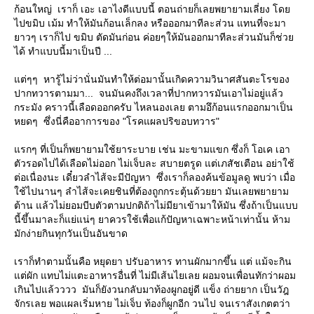
ก้อนใหญ่ เราก็ เอะ เอาไงดีแบบนี้ ตอนถ่ายก็เลยพยายามเลี่ยง โด
ไปขมิบ เม้ม ทำให้มันก้อนเล็กลง หรือออกมาทีละส่วน แทนที่จะมา
าวๆ เราก็ไป ขมิบ ตัดมันก่อน ค่อยๆให้มันออกมาทีละส่วนมันก็ช่ว
ได้ ทำแบบนี้มาเป็นปี ...
ต่ๆๆ หารู้ไม่ว่านั่นมันทำให้ต่อมานั้นเกิดความวินาศสันตะโรของ
ปากทวารตามมา... จนมันคงถึงเวลาที่ปากทวารมันเอาไม่อยู่แล้ว
กระมัง คราวนี้เลือดออกครับ ไหลนองเลย ตามอึก้อนแรกออกมาเป็น
หยดๆ ซึ่งนี่คืออาการของ "โรคแผลปริขอบทวาร"
รกๆ ที่เป็นก็พยายามใช้ยาระบาย เช่น มะขามแขก ซึ่งก็ โอเค เอา
ตัวรอดไปได้เลือดไม่ออก ไม่เจ็บละ สบายตรูด แต่เภสัชเตือน อย่าใช้
ต่อเนื่องนะ เดี๋ยวลำไส้จะมีปัญหา ซึ่งเราก็ลองค้นข้อมูลดู พบว่า เมื่อ
ช้ไปนานๆ ลำไส้จะเคยชินที่ต้องถูกกระตุ้นด้วยยา มันเลยพยายาม
ต้าน แล้วไม่ยอมบีบตัวตามปกติถ้าไม่มียาเข้ามาให้มัน ซึ่งถ้าเป็นแบบ
นี้ขึ้นมาละก็แย่แน่ๆ ยาควรใช้เพื่อแก้ปัญหาเฉพาะหน้าเท่านั้น ห้าม
มักง่ายกินทุกวันเป็นอันขาด
เราก็ทำตามนั้นคือ หยุดยา ปรับอาหาร ทานผักมากขึ้น แต่ แม้จะกิน
ต่ผัก แทบไม่แตะอาหารอื่นที่ ไม่มีเส้นไยเลย ผอมจนเพื่อนทักว่าผอม
เกินไปแล้วววว มันก็ยังวนกลับมาท้องผูกอยู่ดี แข็ง ถ่ายยาก เป็นวัฎ
จักรเลย พอแผลเริ่มหาย ไม่เจ็บ ท้องก็ผูกอีก วนไป จนเราสังเกตตว่า