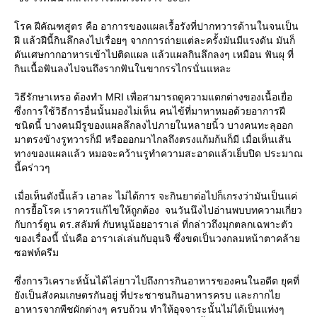
รค ฝีคัณฑสูตร คือ อาการของแผลเรื้อรังที่ปากทวารด้านในจนเป็น
ฝี แล้วฝีนี้กินลึกลงไปเรื่อยๆ จากการถ่ายแต่ละครั้งมันมีแรงดัน มันก็
ดันเศษกากอาหารเข้าไปติดแผล แล้วแผลกินลึกลงๆ เหมือน ฟันผุ ที่
กินเนื้อฟันลงไปจนถึงรากฟันในขากรรไกรนั่นแหละ
วิธีรักษาเหรอ ต้องทำ MRI เพื่อสามารถดูความแตกต่างของเนื้อเยื่อ
ซึ่งการใช้วิธีการอื่นนั้นมองไม่เห็น คนไข้ที่มาหาหมอด้วยอาการฝี
ชนิดนี้ บางคนมีรูของแผลลึกลงไปภายในหลายนิ้ว บางคนทะลุออก
มาตรงข้างรูทวารก็มี หรือออกมาไกลถึงตรงแก้มก้นก็มี เมื่อเห็นเส้น
ทางของแผลแล้ว หมอจะคว้านรูทำความสะอาดแล้วเย็บปิด ประมาณ
นี้คร่าวๆ
เมื่อเห็นดังนี้แล้ว เอาละ ไม่ได้การ จะกินยาต่อไปก็เกรงว่ามันเป็นแค่
การยื้อโรค เราควรแก้ไขให้ถูกต้อง จนวันนึงไปอ่านพบบทความเกี่ยว
กับการ์ตูน ดร.สลัมพ์ กับหนูน้อยอาราเล่ ที่กล่าวถึงมุกตลกเฉพาะตัว
ของเรื่องนี้ นั่นคือ อาราเล่เล่นกับอุนจิ ซึ่งขดเป็นวงกลมหน้าตาคล้า
ซอฟท์ครีม
ซึ่งการวิเคราะห์นั้นได้ไล่ยาวไปถึงการกินอาหารของคนในอดีต ยุคที่
ังเป็นสังคมเกษตรกันอยู่ ที่ประชาชนกินอาหารครบ และกากไ
อาหารจากพืชผักต่างๆ ครบถ้วน ทำให้อุจจาระนั้นไม่ได้เป็นแท่งๆ