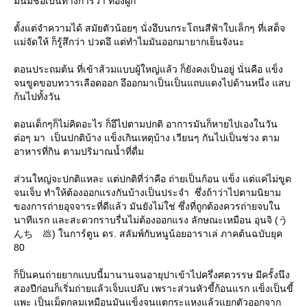
มันมีชื่อเป็นทางการว่า ท้องผูก
ตั้งแต่จำความได้ สมัยตัวน้อยๆ นั่งอึบนกระโถนสีฟ้าใบเล็กๆ ที่เสด็จ
ม่จัดให้ ก็รู้สึกว่า ปวดอึ แต่ทำไมมันออกมายากเย็นจังนะ
ตอนประถมต้น ที่เข้าส้วมแบบผู้ใหญ่แล้ว ก็ยังคงเป็นอยู่ นั่นคือ แข็ง
จนขูดขอบทวารเลือดออก อึออกมาเป็นเป็นแถบแดงไปด้านหนึ่ง แสบ
ก้นไปทั้งวัน
ตอนเด็กๆก็ไม่คิดอะไร ก็อึไปตามปกติ อาการมันก็หายไปเองในวัน
ต่อๆ มา เป็นปกติบ้าง แข็งเกินเหตุบ้าง เวียนๆ กันไปเป็นช่วง ตาม
อาหารที่กิน ตามปริมาณน้ำที่ดื่ม
ส่วนใหญ่จะปกติแหละ แต่ปกติที่ว่าคือ ถ่ายเป็นก้อน แข็ง แต่แค่ไม่ขูด
จนเจ็บ ทำให้ต้องออกแรงกันบ้างเป็นประจำ ซึ่งถ้าว่าไปตามนิยาม
ของการถ่ายอุจจาระที่ดีแล้ว มันยังไม่ใช่ ซึ่งที่ถูกต้องควรถ่ายจบใน
นาทีแรก และสะดวกราบรื่นไม่ต้องออกแรง ลักษณะเหมือน อุนจิ (う
んち 💩) ในการ์ตูน ดร. สลัมพ์กับหนูน้อยอาราเล่ ภาคต้นฉบับยุค
80
ก็ป็นคนถ่ายยากแบบนี้มานานจนอายุปาเข้าไปครึ่งศตวรรษ มีครั้งนึง
สองปีก่อนก็เริ่มถ่ายแล้วเจ็บแปล๊บ เพราะส่วนหัวขี้ก้อนแรก แข็งเป็นขี้
พะ เป็นเม็ดกลมเหมือนมันแข็งจนแตกระแหงแล้วแยกตัวออกจาก