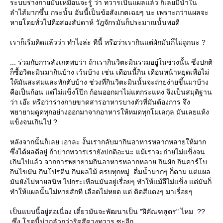
ระบบร่างกายมันเหมือนจะรู้ ว่า ทวารเป็นแผลแล้ว ก็เลยมีน้ำใน
ลำไส้มากขึ้น กระนั้น อันนี้เป็นข้อสังเกตเฉยๆ นะ เพราะกว่าแผลจะ
หายโดยทั่วไปคือสองสัปดาห์ วัฎจักรมันก็ประมาณนั้นพอดี
เราก็เริ่มคิดแล้วว่า ทำไงล่ะ ทีนี้ หรือว่าเรากินแต่ผักมันก็ไม่ถูกนะ ?
... ร่วมกับการสังเกตพบว่า ถ้าเรากินวิตะมินรวมอยู่ในช่วงนั้น ซึ่งปกติ
ก็ซื้อวิตะมินมากินบ้าง เว้นบ้าง เช่น เดือนนี้กิน เดือนหน้าหยุดเพื่อไม่
ห้มันสะสมและพักตับบ้าง ช่วงที่กินวิตะมินนั้นจะถ่ายง่ายขึ้นมาบ้าง
คือเป็นก้อน แต่ไม่แข็งโป๊ก ก้อนออกมาไม่แตกระแหง จึงเป็นสมุติฐาน
ว่า เอ๊ะ หรือว่าร่างกายขาดสารอาหารบางตัวที่มันต้องการ จึง
พยายามดูดทุกอย่างออกมาจากอาหารให้หมดทุกโมเลกุล มันเลยแห้ง
ข็งจนเกินไป ?
หลังจากนั้นก็เลย เอาละ งั้นเรากลับมากินอาหารหลากหลายให้มาก
ซึ่งได้ผลดีอยู่ ถ้าปากทวารเรายังปกติอะนะ แม้เราจะถ่ายไม่แข็งจน
เกินไปแล้ว จากการพยายามกินอาหารหลากหลาย กินผัก กินคาร์โบ
กินไขมัน กินโปรตีน กินผลไม้ ครบทุกหมู่ ดื่มน้ำมากๆ ก็ตาม แต่แผล
มันยังไม่หายสนิท ไปกระเทือนมันอยู่เรื่อยๆ ทำให้แม้อึไม่แข็ง แต่มันก็
ทำให้แผลนั้นไม่หายสักที เลือดไม่หยด แต่ ติดสีแดงๆ มาเรื่อยๆ
เป็นแบบนี้อยู่ต่อเนื่อง เดี๋ยวมันจะพัฒนาเป็น "ฝีคัณฑสูตร" ไหม ??
ซึ่ง โรคนี้น่ากลัวกว่าริดสีดวงทวาร ซะอีก