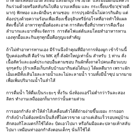
ถ้าหาผักเหลียงไม่ได้ สะตอ และผักบุ้ง ก็ช่วยได้ และยังมีผักอื่นที่ควร
กินร่วมด้วยหรือสลับกันไปคือ บวบเหลี่ยม และ กระเจี๊ยบเขียว(ช่วยดี
มาก) ฟักทอง และผักอื่นๆ ตามชอบ การปรุงผักนั้นไม่ควรกินดิบ แต่
ต้องปรุงด้วยความร้อนเพื่อเลี่ยงเชื้อจุลินทรีย์ก่อโรคที่อาจทำให้แผล
ติดเชื้อได้ อาหารทุกมื้อต้องสะอาด การติดเชื้อที่ปากทวารคือเรื่อง
ลำบากและยากที่จะจัดการ การตัดไฟแต่ต้นลมโดยทำอาหารทาน
เองทุกมื้อและกินสุกทุกมื้อคือกุญแจสำคัญ
ถ้าไม่ทำอาหารทานเอง มีร้านนึงถ้าคุณที่มีอาการท้องผูก เข้าร้านนี้
ปุ๊บคล่องทันที คือร้าน MK สุกี้ สั่งผักใหญ่เท่านั้น สำหรับ １ท่าน สั่ง
เนื้อสัตว์และองค์ประกอบอื่นตามชอบ กินผักทั้งถาดไปคนเดียวแบบ
จุกๆครับ (ถ้าเหลือเก็บกลับบ้านมากินต่อได้นะ) ได้ผลดีมาก เพราะผัก
เอ็มเคมีทั้งเส้นไยละลายน้ำและไม่ละลายน้ำ รวมทั้งมีน้ำซุป มากมา
เพื่อเพิ่มปริมาณน้ำในลำไส้
การดื่มน้ำ ให้ดื่มเป็นระยะๆ ทั้งวัน นั่งห้องแอร์ไม่ต่ำกว่าวันละสอง
ลิตร ทำงานเหงื่อออกก็มากกว่านั้นตามส่วน
การออกกำลัง ทำให้ลำไส้เคลื่อนตัวได้ดีถ่ายง่ายขึ้นเยอะ การออก
กำลังบ้างไม่ต้องหนักเป็นสิ่งที่ไม่ควรขาด เอาแค่เดินเร็วรอบหมุ่บ้าน
สักสองกิโลเมตรก็ใช้ได้ละ บิดเอวไปมา หรือก้มมือแตะปลายเท้าสลับ
ไปมา เหมือนท่าออกกำลังตอนเด็กๆ นั่นก็ใช้ได้