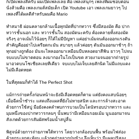
ก็เปิดเพลงสิครับ ผมเปิดเพลงเลย คือ เพลงสนุกๆ เพลงที่ผมชอบตอน
นั่งส้วมคือ เพลงเกมส์สมัยเด็ก เปิด Youtube เอา เพลงเกมยาวๆ ไป
เพลงที่ได้ผลดีสำหรับผมคือ Mario
ทำสมาธิ ผ่อนคลายกล้ามเนื้อทุกมัดที่ปากทวาร ซึ่งมีสองมัด คือ ปาก
ทวารชั้นนอก และ ทวารชั้นใน สองมัดนะครับ ต้องคลายทั้งสองมัด
จริงๆ อาจเม้มไว้น้อยๆ ก็ได้ไม่มีปัญหา แค่อย่าเม้มจนต้องออกแรงดัน
สำคัญคืออย่าไปเครียดกะมัน สบายๆ แล้วค่อยๆ ดันมันออกมาช้าๆ ถ้า
ทุกอย่างถูกต้อง มันจะไหลออกมาเหมือนบีบหลอดยาสีฟัน ยาวๆ ไปจน
จบแบบไม่ขาดตอน ลงมากองในโถเป็นขด สวยงามจนอยากถ่ายรูป
มาอวดบนโซเชียลเลยทีเดียว จบแบบไม่เจ็บเลยสักนิด ไม่มีแถบแดง
ไม่มีเลือดหยด
นที่สุดผมก็ทำได้ The Perfect Shot
ม้การถ่ายครั้งก่อนหน้าจะยังมีเลือดหยดก็ตาม แต่ยังคงแสบน้อยๆ
เมื่อฉีดน้ำชำระ แสดงถึงแผลที่ยังไม่หายสนิท และการล้างสะอาด
ด้วยการใช้สบู่ มือยังคงคลำพบการบวมเป็นโดนัทรอบปากทวาร และ
มุมหนึ่งของปากทวารกลมๆ นั้นพบว่ามีเหมือนรอยเม้ม นูนออกมาจน
สังเกตด้วยการสัมผัสพร้อมน้ำสบู่ลื่น
พิสูจน์ด้วยการถ่ายภาพใต้ทวาร โดยวางกล้องบนพื้น พร้อมไฟส่อง
ด้วยกระจกสะท้อน แล้วกดถ่ายจากปุ่มข้าง จึงเห็นว่า มีแผลปริสอง