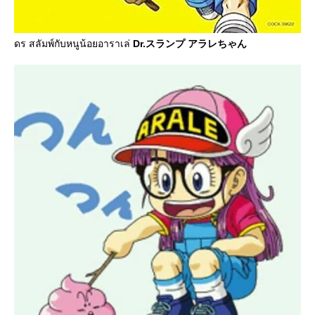
ดร สลัมพ์กับหนูน้อยอาราเล่
Dr.スランプ アラレちゃん