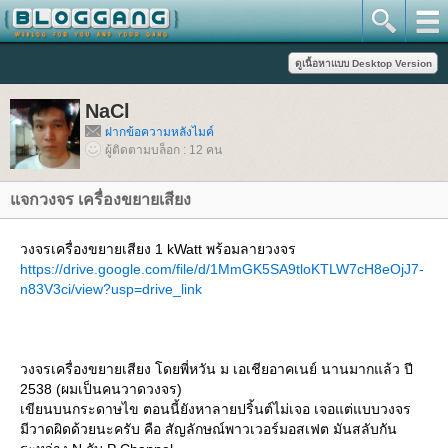
NaCl
ฝากข้อความหลังไมค์
ผู้ติดตามบล็อก : 12 คน
จกวงจร เครื่องขยายเสียง
วงจรเครื่องขยายเสียง 1 kWatt พร้อมลายวงจร
https://drive.google.com/file/d/1MmGK5SA9tloKTLW7cH8eOjJ7-
n83V3ci/view?usp=drive_link
วงจรเครื่องขยายเสียง โดยพี่หวัน ม เอเชียอาคเนย์ นานมากแล้ว ปี
2538 (ผมเป็นคนวาดวงจร)
เขียนบนกระดาษไข ตอนนี้ยังหาลายปริ้นต์ไม่เจอ เจอแต่แบบวงจร
มีวาดผิดด้วยนะครับ คือ สัญลักษณ์พาวเวอร์มอสเฟต มันสลับกัน