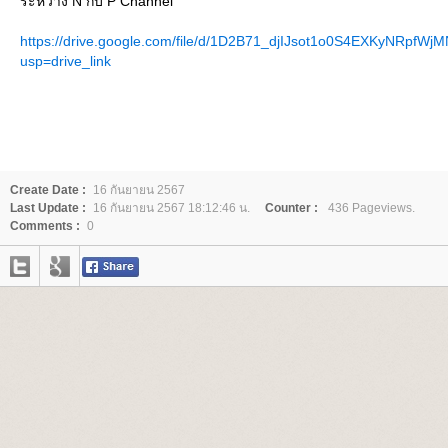
ระหว่าง N กับ P Channel
https://drive.google.com/file/d/1D2B71_djIJsot1o0S4EXKyNRpfWj
usp=drive_link
Create Date :
16 กันยายน 2567
Last Update :
16 กันยายน 2567 18:12:46 น.
Counter :
436 Pageviews.
Comments :
0