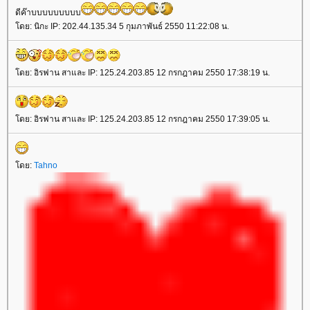
ดีค๊าบบบบบบบบบ
ดย: นิกะ IP: 202.44.135.34 5 กุมภาพันธ์ 2550 11:22:08 น.
ดย: อิรฟาน สาและ IP: 125.24.203.85 12 กรกฎาคม 2550 17:38:19 น.
ดย: อิรฟาน สาและ IP: 125.24.203.85 12 กรกฎาคม 2550 17:39:05 น.
ดย:
Tahno