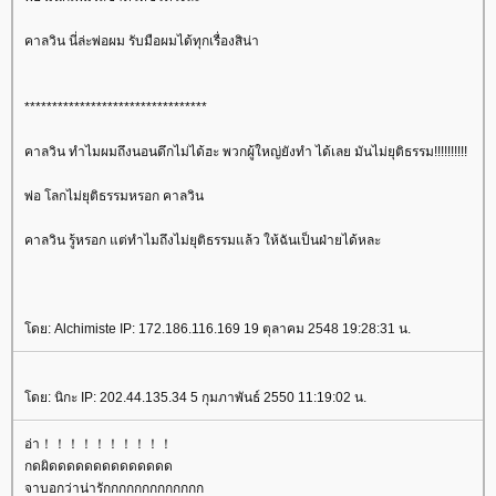
คาลวิน นี่ล่ะพ่อผม รับมือผมได้ทุกเรื่องสิน่า
*********************************
คาลวิน ทำไมผมถึงนอนดึกไม่ได้ฮะ พวกผู้ใหญ่ยังทำ ได้เลย มันไม่ยุติธรรม!!!!!!!!!!
พ่อ โลกไม่ยุติธรรมหรอก คาลวิน
คาลวิน รู้หรอก แต่ทำไมถึงไม่ยุติธรรมแล้ว ให้ฉันเป็นฝ่ายได้หละ
ดย: Alchimiste IP: 172.186.116.169 19 ตุลาคม 2548 19:28:31 น.
ดย: นิกะ IP: 202.44.135.34 5 กุมภาพันธ์ 2550 11:19:02 น.
อ่า！！！！！！！！！！
กดผิดดดดดดดดดดดดดด
จาบอกว่าน่ารักกกกกกกกกกกกก