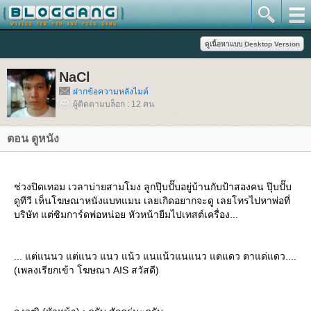
NaCl
ฝากข้อความหลังไมค์
ผู้ติดตามบล็อก : 12 คน
ตอน ดูหนัง
ช่วงปิดเทอม เวลาบ่ายสามโมง ลูกปุ๊บปั๊บอยู่บ้านกับป้าสองคน ปุ๊บปั๊บ
ดูทีวี เห็นโฆษณาหนังแบทแมน เลยเกิดอยากจะดู เลยโทรไปหาพ่อที่
บริษัท แต่ซิมการ์ดพ่อหน่อย หัวหน้ายืมไปเทสต์เครื่อง...
... แต่แนนว แต่แนว แนว แน้ว แนแน้วแนแนว แตแดว ตาแด่แดว....
(เพลงเรียกเข้า โฆษณา AIS สวัสดี)