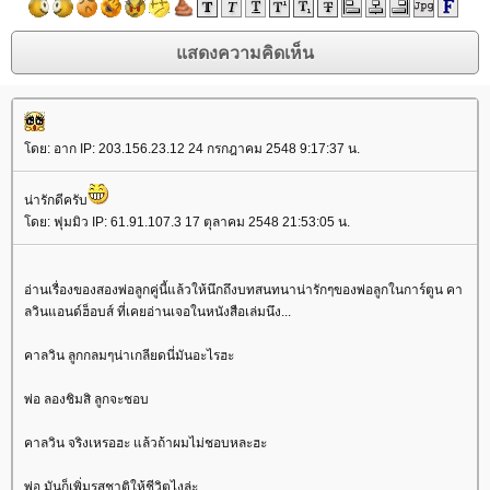
ดย: อาก IP: 203.156.23.12 24 กรกฎาคม 2548 9:17:37 น.
น่ารักดีครับ
ดย: ฟุมมิว IP: 61.91.107.3 17 ตุลาคม 2548 21:53:05 น.
อ่านเรื่องของสองพ่อลูกคู่นี้แล้วให้นึกถึงบทสนทนาน่ารักๆของพ่อลูกในการ์ตูน คา
ลวินแอนด์ฮ็อบส์ ที่เคยอ่านเจอในหนังสือเล่มนึง...
คาลวิน ลูกกลมๆน่าเกลียดนี่มันอะไรฮะ
พ่อ ลองชิมสิ ลูกจะชอบ
คาลวิน จริงเหรอฮะ แล้วถ้าผมไม่ชอบหละฮะ
พ่อ มันก็เพิ่มรสชาติให้ชีวิตไงล่ะ