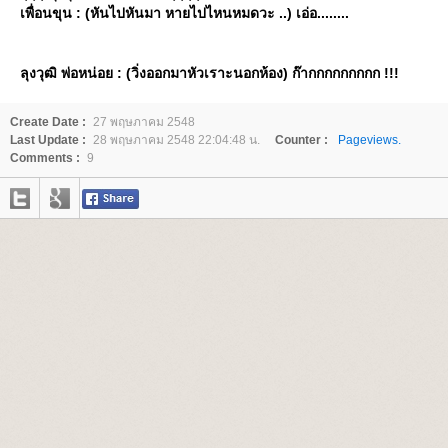
เพื่อนขุน : (หันไปหันมา หายไปไหนหมดวะ ..) เอ่อ........
ลุงวุฒิ พ่อหน่อย : (วิ่งออกมาหัวเราะนอกห้อง) ก๊ากกกกกกกกก !!!
Create Date :
27 พฤษภาคม 2548
Last Update :
28 พฤษภาคม 2548 22:04:48 น.
Counter :
Pageviews.
Comments :
9