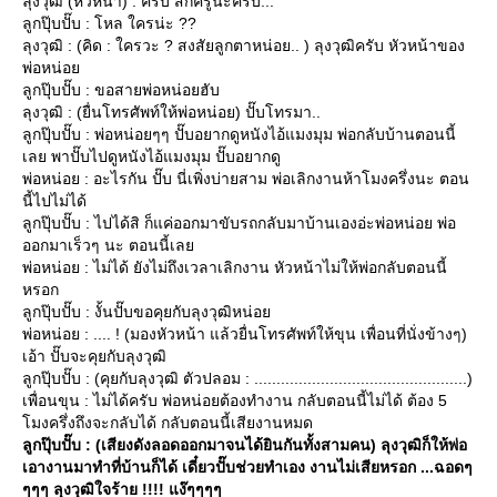
ลุงวุฒิ (หัวหน้า) : ครับ สักครู่นะครับ...
ลูกปุ๊บปั๊บ : โหล ใครน่ะ ??
ลุงวุฒิ : (คิด : ใครวะ ? สงสัยลูกตาหน่อย.. ) ลุงวุฒิครับ หัวหน้าของ
พ่อหน่อ
ลูกปุ๊บปั๊บ : ขอสายพ่อหน่อยฮับ
ลุงวุฒิ : (ยื่นโทรศัพท์ให้พ่อหน่อย) ปั๊บโทรมา..
ลูกปุ๊บปั๊บ : พ่อหน่อยๆๆ ปั๊บอยากดูหนังไอ้แมงมุม พ่อกลับบ้านตอนนี้
เลย พาปั๊บไปดูหนังไอ้แมงมุม ปั๊บอยากดู
พ่อหน่อย : อะไรกัน ปั๊บ นี่เพิ่งบ่ายสาม พ่อเลิกงานห้าโมงครึ่งนะ ตอน
นี้ไปไม่ได้
ลูกปุ๊บปั๊บ : ไปได้สิ ก็แค่ออกมาขับรถกลับมาบ้านเองอ่ะพ่อหน่อย พ่อ
ออกมาเร็วๆ นะ ตอนนี้เล
พ่อหน่อย : ไม่ได้ ยังไม่ถึงเวลาเลิกงาน หัวหน้าไม่ให้พ่อกลับตอนนี้
หรอก
ลูกปุ๊บปั๊บ : งั้นปั๊บขอคุยกับลุงวุฒิหน่อ
พ่อหน่อย : .... ! (มองหัวหน้า แล้วยื่นโทรศัพท์ให้ขุน เพื่อนที่นั่งข้างๆ)
เอ้า ปั๊บจะคุยกับลุงวุฒิ
ลูกปุ๊บปั๊บ : (คุยกับลุงวุฒิ ตัวปลอม : ................................................)
เพื่อนขุน : ไม่ได้ครับ พ่อหน่อยต้องทำงาน กลับตอนนี้ไม่ได้ ต้อง 5
มงครึ่งถึงจะกลับได้ กลับตอนนี้เสียงานหมด
ลูกปุ๊บปั๊บ : (เสียงดังลอดออกมาจนได้ยินกันทั้งสามคน) ลุงวุฒิก็ให้พ่อ
เอางานมาทำที่บ้านก็ได้ เดี๋ยวปั๊บช่วยทำเอง งานไม่เสียหรอก ...ฉอดๆ
ๆๆๆ ลุงวุฒิใจร้าย !!!! แง๊ๆๆๆๆ