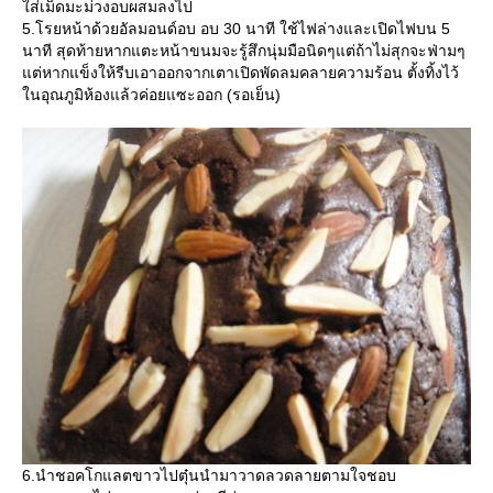
ส่เม็ดมะม่วงอบผสมลงไป
5.โรยหน้าด้วยอัลมอนด์อบ อบ 30 นาที ใช้ไฟล่างและเปิดไฟบน 5
นาที สุดท้ายหากแตะหน้าขนมจะรู้สึกนุ่มมือนิดๆแต่ถ้าไม่สุกจะฟ่ามๆ
ต่หากแข็งให้รีบเอาออกจากเตาเปิดพัดลมคลายความร้อน ตั้งทิ้งไว้
นอุณภูมิห้องแล้วค่อยแซะออก (รอเย็น)
6.นำชอคโกแลตขาวไปตุ๋นนำมาวาดลวดลายตามใจชอบ