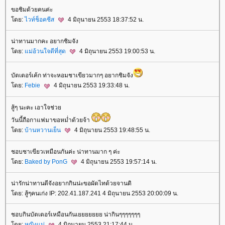
ขอชิมด้วยคนค่ะ
ดย:
ไวท์ช็อคชีส
4 มิถุนายน 2553 18:37:52 น.
น่าทานมากคะ อยากชิมจัง
ดย:
ม่อ้วนใจดีที่สุด
4 มิถุนายน 2553 19:00:53 น.
บัตเตอร์เค้ก ท่าจะหอมชาเขียวมากๆ อยากชิมจัง
ดย:
Febie
4 มิถุนายน 2553 19:33:48 น.
สู้ๆ นะคะ เอาใจช่ว
วันนี้ถือกาแฟมาขอหม่ำด้วยจ้า
ดย:
บ้านหวานเย็น
4 มิถุนายน 2553 19:48:55 น.
ชอบชาเขียวเหมือนกันค่ะ น่าทานมาก ๆ ค่ะ
ดย:
Baked by PonG
4 มิถุนายน 2553 19:57:14 น.
น่ารักน่าทานดีจังอยากกินน่ะขอผัดไทด้วยจานดิ
ดย: สู้ๆคนเก่ง IP: 202.41.187.241 4 มิถุนายน 2553 20:00:09 น.
ชอบกินบัตเตอร์เหมือนกันเยยยยยยย น่ากินๆๆๆๆๆๆๆ
ดย:
หญิงแม่
4 มิถุนายน 2553 21:17:44 น.