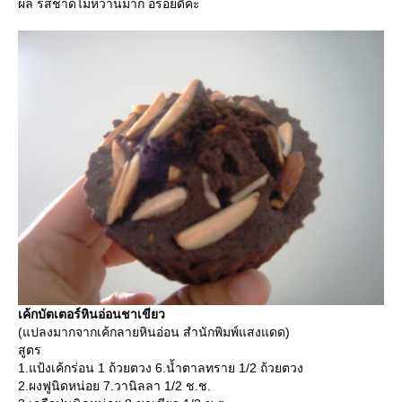
ผล รสชาดไม่หวานมาก อร่อยดีค่ะ
เค้กบัตเตอร์หินอ่อนชาเขียว
(แปลงมากจากเค้กลายหินอ่อน สำนักพิมพ์แสงแดด)
สูตร
1.แป้งเค้กร่อน 1 ถ้วยตวง 6.น้ำตาลทราย 1/2 ถ้วยตวง
2.ผงฟูนิดหน่อย 7.วานิลลา 1/2 ช.ช.