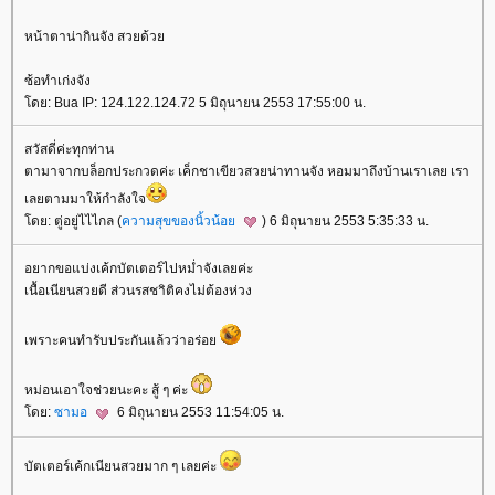
หน้าตาน่ากินจัง สวยด้ว
ซ้อทำเก่งจัง
ดย: Bua IP: 124.122.124.72 5 มิถุนายน 2553 17:55:00 น.
สวัสดี่ค่ะทุกท่าน
ตามาจากบล็อกประกวดค่ะ เค็กชาเขียวสวยน่าทานจัง หอมมาถึงบ้านเราเลย เรา
เลยตามมาให้กำลังใจ
ดย: ตู่อยู่ไไไกล (
ความสุขของนิ้วน้อ
) 6 มิถุนายน 2553 5:35:33 น.
อยากขอแบ่งเค้กบัตเตอร์ไปหม่ำจังเลยค่ะ
เนื้อเนียนสวยดี ส่วนรสชาิติคงไม่ต้องห่วง
เพราะคนทำรับประกันแล้วว่าอร่อ
หม่อนเอาใจช่วยนะคะ สู้ ๆ ค่ะ
ดย:
ซามอ
6 มิถุนายน 2553 11:54:05 น.
บัตเตอร์เค้กเนียนสวยมาก ๆ เลยค่ะ