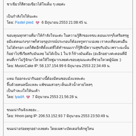
ชาเขียวก็สีสวยเขียวได้ใจเต็ม ๆ เลยค่ะ
เป็นกำลังใจให้นะคะ
ดย:
Pastel pied
6 มิถุนายน 2553 21:08:45 น.
ขอบคุณทุกท่านที่มาให้กำลังใจนะค่ะ ในความรู้สึกของจขบ.ตอนแรกๆก็เครียสๆหู
มีแต่คนเก่งๆภาพก็สวยๆอุปกรณ์ประกอบก็ต้องหรูหราแน่เลย เราคงเทียบคนอื่น
ไม่ได้หรอก แต่ก็คิดอีกทีตั้งแต่ที่ได้ทำขนมเราก็รู้สึกมีความสุขกับมัน เพราะฉะนั้น
ก็อย่าไปซีเรียสกับมันเลย ไม่ได้เป็น 1 ใน 9 ก็จ้างมันเต๊อะ (อ่ะอีกอย่างค่ะตอนที่มี
คนที่เราไม่รู้จักมาโหวตให้ใจฟูมากเลยค่ะขอบคุณนะคะที่ช่วยโหวตผู้น้อย :)
ดย: MusicCake IP: 58.137.154.99 6 มิถุนายน 2553 22:34:49 น.
หม ก้ออกจะน่ากินอย่างนี้ต้องมีคนชอบมั่งแหละค่ะ
จิ๊บด้วยคนหนึ่งแหละ แพ้ขนมสวยๆ เห็นแล้วน้ำลายไหลๆ
เป็นกำละงใจให้นะค้า
ดย:
IyadA
7 มิถุนายน 2553 21:56:28 น.
ขนมน่ากินจังเลยฮะ...
ดย: Hnon-jang IP: 206.53.152.93 7 มิถุนายน 2553 23:50:49 น.
ขนมน่าอร่อยทุกอย่างเลยค่ะ โดยเฉพาะบัตเตอร์เค้กทูโทน