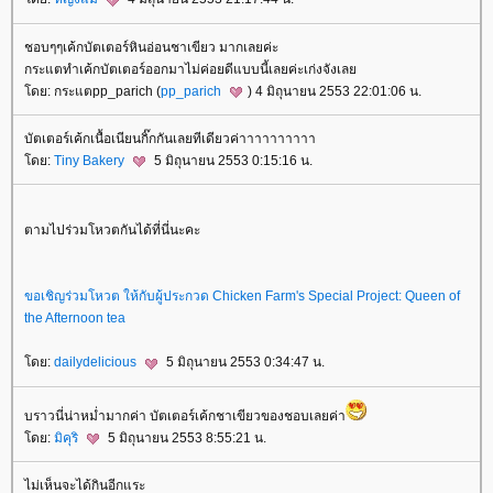
ชอบๆๆเค้กบัตเตอร์หินอ่อนชาเขียว มากเลยค่ะ
กระแตทำเค้กบัตเตอร์ออกมาไม่ค่อยดีแบบนี้เลยค่ะเก่งจังเล
ดย: กระแตpp_parich (
pp_parich
) 4 มิถุนายน 2553 22:01:06 น.
บัตเตอร์เค้กเนื้อเนียนกิ๊กกันเลยทีเดียวค่าาาาาาาาาา
ดย:
Tiny Bakery
5 มิถุนายน 2553 0:15:16 น.
ตามไปร่วมโหวตกันได้ที่นี่นะคะ
ขอเชิญร่วมโหวต ให้กับผู้ประกวด Chicken Farm's Special Project: Queen of
the Afternoon tea
ดย:
dailydelicious
5 มิถุนายน 2553 0:34:47 น.
บราวนี่น่าหม่ำมากค่า บัตเตอร์เค้กชาเขียวของชอบเลยค่า
ดย:
มิคุริ
5 มิถุนายน 2553 8:55:21 น.
ไม่เห็นจะได้กินอีกแระ