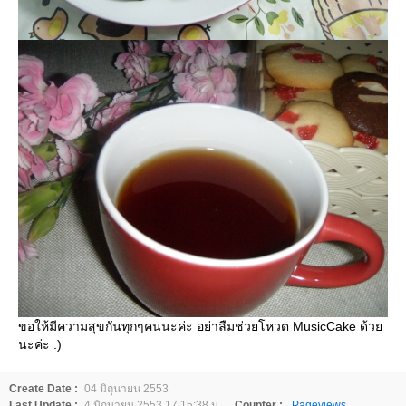
ขอให้มีความสุขกันทุกๆคนนะค่ะ อย่าลืมช่วยโหวต MusicCake ด้ว
นะค่ะ :)
Create Date :
04 มิถุนายน 2553
Last Update :
4 มิถุนายน 2553 17:15:38 น.
Counter :
Pageviews.