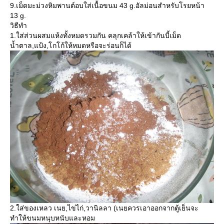
9.เม็ดมะม่วงหิมพานต์อบใส่เนื้อขนม 43 g.อัลม่อนสำหรับโรยหน้า
13 g.
วิธีทำ
1.ใส่ส่วนผสมแห้งทั้งหมดรวมกัน คลุกเคล้าให้เข้ากันบี้เม็ด
น้ำตาล,แป้ง,โกโก้ให้หมดหรือจะร่อนก็ได้
2.ใส่ของเหลว เนย,ไข่ไก่,วานิลลา (เนยควรเอาออกจากตู้เย็นจะ
ทำให้ขนมหนุบหนับและหอม