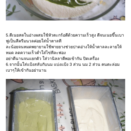
5.ตีเนยสดในอ่างผสมใช้หัวตะกร้อตีด้วยความเร็วสูง ตีจนเนยขึ้นเบา
ฟูเป็นสีครีมนวลค่อยใส่น้ำตาลที
ละน้อยจนหมดพยายามใช้พายยางช่วยปาดอ่างให้น้ำตาลละลายให้
หมด ลดความเร็วต่ำใส่ไข่ทีละฟอง
อย่าตีนานจนแยกตัว ใส่วานิลลาตีพอเข้ากัน ปิดเครื่อง
6.จากนั้นใส่แป้งสลับกับนม แบ่งแป้ง 3 ส่วน นม 2 ส่วน คนตะล่อม
เบาๆให้เข้ากันอย่านาน