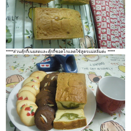
*****ส่วนคุ๊กกี้เนยสดและคุ๊กกี้ชอคโกแลตใช้สูตรแม่สลิ่มค่ะ *****