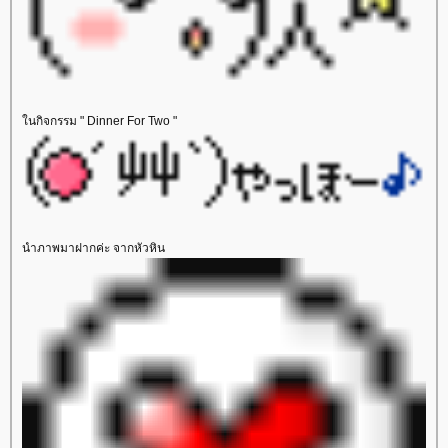
นกิจกรรม " Dinner For Two "
นำภาพมาฝากค่ะ จากหัวหิน