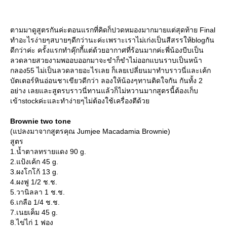
ตามมาดูสูตรกันค่ะตอนแรกที่คิดก็ปวดหมองมากมายแต่สุดท้าย Final
ทำอะไรง่ายๆสบายๆดีกว่านะค่ะเพราะเราไม่เก่งเป็นสีสรรให้blogกัน
ดีกว่าค่ะ ครั้งแรกทำคุ๊กกี้แต่ด้วยอากาศที่ร้อนมากค่ะพี่น้องบีบเป็น
ลวดลายสวยงามพออบออกมาจะขำก็ขำไม่ออกแบนราบเป็นหน้า
กลอง55 ไม่เป็นลวดลายอะไรเลย ก็เลยเปลี่ยนมาทำบราวนี่และเค้ก
บัตเตอร์หินอ่อนชาเขียวดีกว่า ลองให้น้องๆทานติดใจกัน กันทั้ง 2
อย่าง เลยและสูตรบราวนี่ทานแล้วก็ไม่หวานมากสูตรนี้ต้องเก็บ
เข้าstockค่ะและทำง่ายๆไม่ต้องใช้เครื่องตีด้ว
Brownie two tone
(แปลงมาจากสูตรคุณ Jumjee Macadamia Brownie)
สูตร
1.น้ำตาลทรายแดง 90 g.
2.แป้งเค้ก 45 g.
3.ผงโกโก้ 13 g.
4.ผงฟู 1/2 ช.ช.
5.วานิลลา 1 ช.ช.
6.เกลือ 1/4 ช.ช.
7.เนยเค็ม 45 g.
8.ไข่ไก่ 1 ฟอง