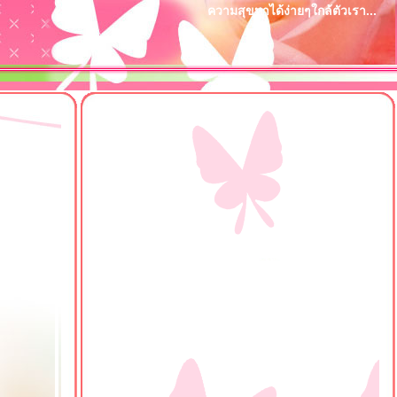
ความสุขหาได้ง่ายๆใกล้ตัวเรา...