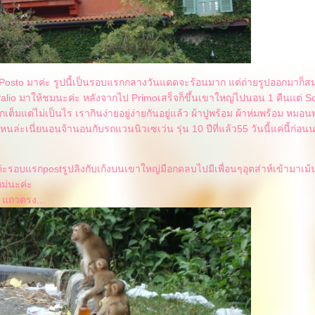
o Posto มาค่ะ รูปนี้เป็นรอบแรกกลางวันแดดจะร้อนมาก แต่ถ่ายรูปออกมาก็
alio มาให้ชมนะค่ะ หลังจากไป Primoเสร็จก็ขึ้นเขาใหญ่ไปนอน 1 คืนแต่ S
กเต็มแต่ไม่เป็นไร เรากินง่ายอยู่ง่ายกันอยู่แล้ว ผ้าปูพร้อม ผ้าห่มพร้อม หมอน
หนล่ะเนี่ยนอนจ้านอนกับรถแวนนิวเซเว่น รุ่น 10 ปีที่แล้ว55 วันนี้แค่นี้ก่อน
ะรอบแรกpostรูปลิงกับเก้งบนเขาใหญ่มือกดลบไปมีเพื่อนๆอุตส่าห์เข้ามาเม้
ม่นะค่ะ
 แถวตรง...