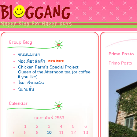
Primo Posto
ขนมนมเน
ท่องเที่ยวลัลล้า
Primo Posto
Chicken Farm's Special Project:
Queen of the Afternoon tea (or coffee
if you like)
ไดอารี่ของฉัน
นิยายสั้น
กุมภาพันธ์ 2553
1
2
3
4
5
6
7
8
9
10
11
12
13