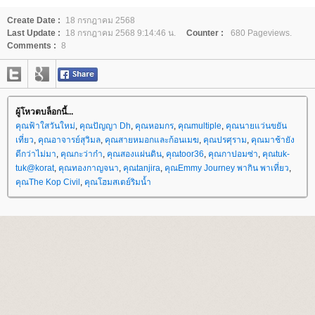
Create Date :
18 กรกฎาคม 2568
Last Update :
18 กรกฎาคม 2568 9:14:46 น.
Counter :
680 Pageviews.
Comments :
8
ผู้โหวตบล็อกนี้...
คุณฟ้าใสวันใหม่
,
คุณปัญญา Dh
,
คุณหอมกร
,
คุณmultiple
,
คุณนายแว่นขยัน
เที่ยว
,
คุณอาจารย์สุวิมล
,
คุณสายหมอกและก้อนเมฆ
,
คุณปรศุราม
,
คุณมาช้ายัง
ดีกว่าไม่มา
,
คุณกะว่าก๋า
,
คุณสองแผ่นดิน
,
คุณtoor36
,
คุณกาปอมซ่า
,
คุณtuk-
tuk@korat
,
คุณทองกาญจนา
,
คุณtanjira
,
คุณEmmy Journey พากิน พาเที่ยว
,
คุณThe Kop Civil
,
คุณโฮมสเตย์ริมน้ำ