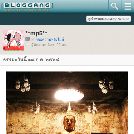
**mp5**
ฝากข้อความหลังไมค์
ผู้ติดตามบล็อก : 92 คน
ธรรมะวันนี้ ๑๘ ก.ค. ๒๕๖๘