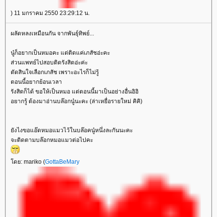
) 11 มกราคม 2550 23:29:12 น.
ผลัดหลงเหมือนกัน จากพันธุ์ทิพย์...
นู๋ก็อยากเป็นหมอคะ แต่ติดแค่เภสัชอ่ะคะ
ส่วนแพทย์ไปสอบติดรังสิตอ่ะค่ะ
ตัดสินใจเลือกเภสัช เพราะอะไรก็ไม่รู้
ตอนนี้อยากย้อนเวลา
รังสิตก็ได้ ขอให้เป็นหมอ แต่ตอนนี้มาเป็นอย่างอื่นอิอิ
อยากรู้ ต้องมาอ่านบล๊อกนู๋นะคะ (ล่าเหยื่อรายใหม่ คิคิ)
ังไงขอแอ๊ดหมอแมวไว้ในบล๊อคนู๋หนึ่งละกันนะคะ
จะติดตามบล๊อกหมอแมวต่อไปคะ
ดย: mariko (
GottaBeMary