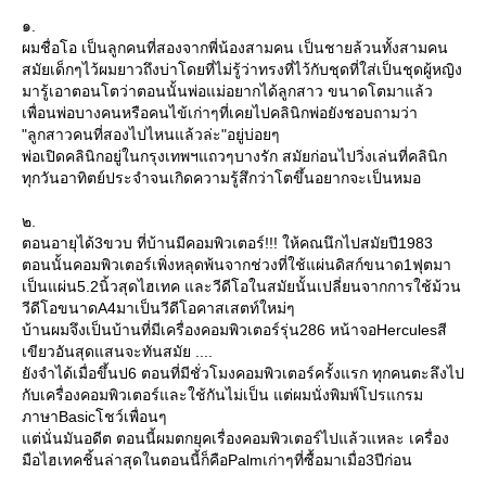
๑.
ผมชื่อโอ เป็นลูกคนที่สองจากพี่น้องสามคน เป็นชายล้วนทั้งสามคน
สมัยเด็กๆไว้ผมยาวถึงบ่าโดยที่ไม่รู้ว่าทรงที่ไว้กับชุดที่ใส่เป็นชุดผู้หญิง
มารู้เอาตอนโตว่าตอนนั้นพ่อแม่อยากได้ลูกสาว ขนาดโตมาแล้ว
เพื่อนพ่อบางคนหรือคนไข้เก่าๆที่เคยไปคลินิกพ่อยังชอบถามว่า
"ลูกสาวคนที่สองไปไหนแล้วล่ะ"อยู่บ่อยๆ
พ่อเปิดคลินิกอยู่ในกรุงเทพฯแถวๆบางรัก สมัยก่อนไปวิ่งเล่นที่คลินิก
ทุกวันอาทิตย์ประจำจนเกิดความรู้สึกว่าโตขึ้นอยากจะเป็นหมอ
๒.
ตอนอายุได้3ขวบ ที่บ้านมีคอมพิวเตอร์!!! ให้คณนึกไปสมัยปี1983
ตอนนั้นคอมพิวเตอร์เพิ่งหลุดพ้นจากช่วงที่ใช้แผ่นดิสก์ขนาด1ฟุตมา
เป็นแผ่น5.2นิ้วสุดไฮเทค และวีดีโอในสมัยนั้นเปลี่ยนจากการใช้ม้วน
วีดีโอขนาดA4มาเป็นวีดีโอคาสเสตท์ใหม่ๆ
บ้านผมจึงเป็นบ้านที่มีเครื่องคอมพิวเตอร์รุ่น286 หน้าจอHerculesสี
เขียวอันสุดแสนจะทันสมัย ....
ังจำได้เมื่อขึ้นป6 ตอนที่มีชั่วโมงคอมพิวเตอร์ครั้งแรก ทุกคนตะลึงไป
กับเครื่องคอมพิวเตอร์และใช้กันไม่เป็น แต่ผมนั่งพิมพ์โปรแกรม
ภาษาBasicโชว์เพื่อนๆ
ต่นั่นมันอดีต ตอนนี้ผมตกยุคเรื่องคอมพิวเตอร์ไปแล้วแหละ เครื่อง
มือไฮเทคชิ้นล่าสุดในตอนนี้ก็คือPalmเก่าๆที่ซื้อมาเมื่อ3ปีก่อน