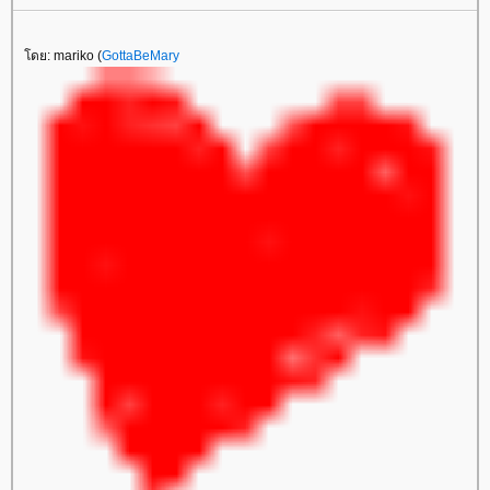
ดย: mariko (
GottaBeMary