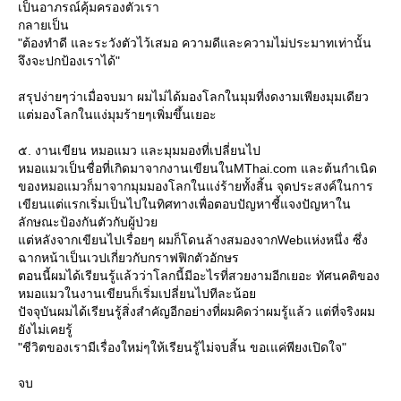
เป็นอาภรณ์คุ้มครองตัวเรา
กลายเป็น
"ต้องทำดี และระวังตัวไว้เสมอ ความดีและความไม่ประมาทเท่านั้น
จึงจะปกป้องเราได้"
สรุปง่ายๆว่าเมื่อจบมา ผมไม่ได้มองโลกในมุมที่งดงามเพียงมุมเดียว
ต่มองโลกในแง่มุมร้ายๆเพิ่มขึ้นเยอะ
๕. งานเขียน หมอแมว และมุมมองที่เปลี่ยนไป
หมอแมวเป็นชื่อที่เกิดมาจากงานเขียนในMThai.com และต้นกำเนิด
ของหมอแมวก็มาจากมุมมองโลกในแง่ร้ายทั้งสิ้น จุดประสงค์ในการ
เขียนแต่แรกเริ่มเป็นไปในทิศทางเพื่อตอบปัญหาชี้แจงปัญหาใน
ลักษณะป้องกันตัวกับผู้ป่ว
ต่หลังจากเขียนไปเรื่อยๆ ผมก็โดนล้างสมองจากWebแห่งหนึ่ง ซึ่ง
ฉากหน้าเป็นเวปเกี่ยวกับกราฟฟิกตัวอักษร
ตอนนี้ผมได้เรียนรู้แล้วว่าโลกนี้มีอะไรที่สวยงามอีกเยอะ ทัศนคติของ
หมอแมวในงานเขียนก็เริ่มเปลี่ยนไปทีละน้อ
ปัจจุบันผมได้เรียนรู้สิ่งสำคัญอีกอย่างที่ผมคิดว่าผมรู้แล้ว แต่ที่จริงผม
ังไม่เคยรู้
"ชีวิตของเรามีเรื่องใหม่ๆให้เรียนรู้ไม่จบสิ้น ขอเแค่พียงเปิดใจ"
จบ