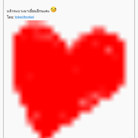
ล้วจะแวะมาเยี่ยมอีกนะคะ
ดย:
tokei/tookei