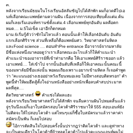
๓.
หลังจากเรียนมัธยมในโรงเรียนอัสสัมชัญไปได้สักพัก ผมก็อวดดีไปเอ
นท์เลือกคณะแพทย์ตามความฝัน เนื่องจากการสอบเทียบตั้งแต่ม.ต้น
ผมก็เลยเริ่มเอนท์ทรานซ์ตั้งแต่ม.4 เลือกแพทย์ทุกอันดับ ผลคือตก
หมด.... ม.5ไม่เข็ด เอาอีกก็ตกหมด
มาม.6เริ่มรู้ตัวว่าชักไม่ไหวแล้ว ตอนนั้นเค้าให้เลือก4อันดับ อันดับ
รกเลือกศิริราช ส่วนที่เหลือก็คือแพทย์มศว. วิทยาศาสตร์มหิดล
ละFood science .... ตอนทำPre entrance มีอาจารย์จากมหาลั
มีชื่อแห่งหนึ่งมาคอยดูว่าเราเลือกคณะอะไรแล้วก็ให้คำแนะนำ
คำแนะนำของอาจารย์ที่เข้าท่ามากคือ ให้เอาแพทย์ศิริราชออก แล้ว
เอาแพทย์.... ใส่เข้าไป จากนั้นอันดับที่เหลือก็ให้เอาคณะนั้นคณะนี้
ของมหาลัยมีชื่อแห่งนั้น พอผมเถียงเพราะอยากเข้ามหิดล ก็เจอคำพูด
ว่า "คะแนนอย่างเธออย่าหวังเรียนหมอเลย ไม่มีทางสอบติดหรอก" คำ
พูดนี้ทำให้ผมฮึดสู้ตั้งใจอ่านหนังสืออย่างหนักเพื่อลบคำสบประมาท
ผลที่สุด....
ติดวิทยาศาสตร์
คำแช่งได้ผลแฮะ
หลังจากเรียนวิทยาศาสตร์ไปได้สักพัก จนลืมความฝันไปหมดสิ้นแล้ว
จู่ๆวันนึงแม่ก็เอาใบสมัครสอบโควต้าศิริราชมาให้ 555 สอบเอนท์ยัง
ไม่ติดจะให้ไปสอบโควต้า แต่ไหนๆแม่ก็ซื้อใบสมัครมาแล้วราคาค่า
สมัครเป็นพัน ก็เลยไปสอบ
ไอ้การตัดสินใจไปสอบครั้งนั้นปรากฎว่าติดโควต้า และดูท่าทาง
จะเป็นคนเดียวในโควต้าที่ถ้าหลุดโควต้าไปแล้วคะแนนเอนท์ผมไม่