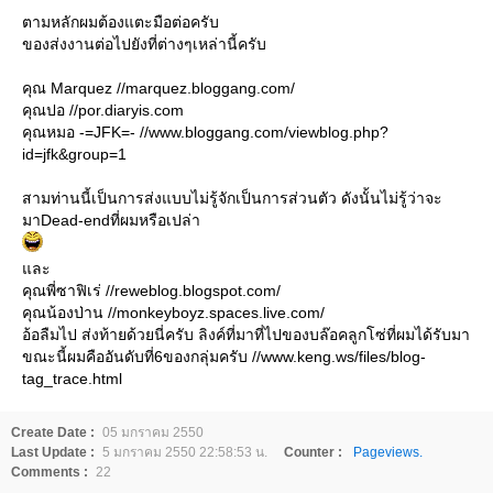
ตามหลักผมต้องแตะมือต่อครับ
ของส่งงานต่อไปยังที่ต่างๆเหล่านี้ครับ
คุณ Marquez //marquez.bloggang.com/
คุณปอ //por.diaryis.com
คุณหมอ -=JFK=- //www.bloggang.com/viewblog.php?
id=jfk&group=1
สามท่านนี้เป็นการส่งแบบไม่รู้จักเป็นการส่วนตัว ดังนั้นไม่รู้ว่าจะ
มาDead-endที่ผมหรือเปล่า
ละ
คุณพี่ซาฟิเร่ //reweblog.blogspot.com/
คุณน้องป่าน //monkeyboyz.spaces.live.com/
อ้อลืมไป ส่งท้ายด้วยนี่ครับ ลิงค์ที่มาที่ไปของบล๊อคลูกโซ่ที่ผมได้รับมา
ขณะนี้ผมคืออันดับที่6ของกลุ่มครับ //www.keng.ws/files/blog-
tag_trace.html
Create Date :
05 มกราคม 2550
Last Update :
5 มกราคม 2550 22:58:53 น.
Counter :
Pageviews.
Comments :
22