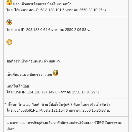
บอกแล้วอย่าเขียนยาว นี่ล่อไปแปดหน้า
ดย: ไอ้แอนนนนน IP: 58.8.138.191 5 มกราคม 2550 23:10:25 น.
ดย: tmd IP: 203.188.0.64 6 มกราคม 2550 2:06:53 น.
ขอทำงานบ้านก่อนนะคะ พี่หมอแมว
เห็นพี่หมอแมวเขียนซะยาวเล
หนักใจเล็กน้อ
ดย: ป่าน IP: 124.120.137.149 6 มกราคม 2550 13:30:29 น.
ิกรี๊ดดด โดน tag กับเค้าด้วย งี้ปอก็เป็นรุ่นที่ 7 ดิคะ ไหนๆ เขียนไรดีหว่า
ดย: 6L4553561RL IP: 58.8.121.154 6 มกราคม 2550 15:36:37 น.
วะมาบอกว่าภารกิจลุล่วงแล้ว มารับผิดชอบอ่านให้จบเลย หึหึหึหึ อัพยาวชนะ
เลิศ~