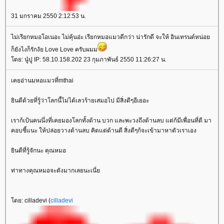
31 มกราคม 2550 2:12:53 น.
ไม่เรียกหมอโอเนอะ ไม่คุ้นอ่ะ เรียกหมอแมวดีกว่า น่ารักดี จะให้ อินเทรนด์หน่อ
ก็ยังไงก็รักงัย Love Love ครับผมม
ดย: นู๋ปู IP: 58.10.158.202 23 กุมภาพันธ์ 2550 11:26:27 น.
เคยอ่านมหอแมวที่mthai
ินดีด้วยที่รู้ว่าโลกนี้ไม่ได้เลวร้ายเสมอไป มีสิ่งดีๆอีเยอะ
เราก้เป้นคนนึ่งที่เคยมองโลกทั้งด้าน บวก และพะวงถึงด้านลบ แต่ก้มีเพื่อนที่ดี มา
คอบชี้แนะ ให้ปล่อยวางด้านลบ คิดแต่ด้านดี สิ่งดีๆก้จะเข้ามาหาตัวเราเอง
ินดีที่รู้จักนะ คุณหมอ
ท่าทางคุณหมอจะดังมากเลยนะเนี่
ดย: cilladevi (
cilladevi