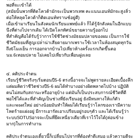
พอที่จะเข้าได้
(สมัยนั้นพวกที่ติดโควต้ามักจะเป็นพวกเทพ คะแนนเอนท์มักจะสูงลิ่ว
ต่อให้หลุดโควต้าก็ติดเอนท์ทรานซ์อยู่ดี)
เมื่อเข้ามาเรียนในสังคมนักเรียนแพทย์แล้ว ก็ได้รู้จักสังคมในอีกแบบ
นึงที่ต่างไปจากเดิม ได้เปิดโลกทัศน์ขยายความรู้ออกไป
ที่สำคัญคือได้รับรู้ว่าการใช้ชีวิตช่วงมัธยมปลายของผม เป็นการใช้
ชีวิตมัธยมที่สูญเปล่่าน่าเสียดายมากเพราะใช้เวลาในห้องสมุดทุกวัน
ถึง6โมงเย็น การออกจากบ้านไปเที่ยวห้างครั้งแรกเกิดขึ้นตอ
นม.6เทอมปลาย ไม่เคยไปเที่ยวกับเพื่อนฝูงเล
๔. คติประจำตน
เรียนรู้ชีวิตจริงๆเริ่มตอนปี5-6 ตรงนี้อาจจะไม่พูดรายละเอียดเบื้องลึก
ต่ผมคิดว่าชีวิตช่วงปี5-6 ผมได้ทำบางอย่างผิดพลาดไปบ้าง ปฏิบัติ
ตนไม่สมกับสถานะหรืออายุบ้าง แต่มันก็เป็นประสบการณ์ชีวิตที่ดี
พอใช้ได้และที่สำคัญเป็นช่วงที่ยังเรียนอยู่ ยังมีหนทางให้แก้ตัว
ละresetใหม่ อย่างน้อยมันทำให้ผมได้เรียนรู้ว่าโลกของเรามีความ
หดร้ายแฝงอยู่ มีการเอารัดเอาเปรียบอยู่รอบๆตัว และได้เรียนรู้ว่า
ระบบSOTUSอาจจะเป็นที่ยึดเหนี่ยวเดียวที่เราไว้ใจได้(ค่อนข้าง
มาก)ในการทำงาน
คติประจำตนเองเดี๋ยวนี้ก็เปลี่ยนไปจากที่ต้องทำดีเสมอ แล้วความดีจะ