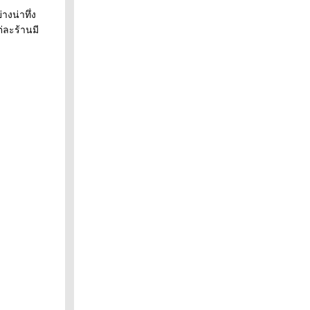
่างน่าทึ่ง
่ละร้านมี