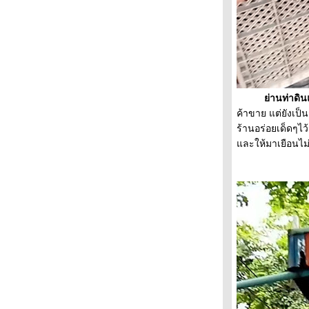
“พุ ศิลป์ปิ่น“ ตอน : คำขอจากซักเกอร์
สีสันวงเวียน 22 กรกฎาคม พันธกิจคริสตจักร
ไมตรีจิต
สีสันตลาดเช้าริมบึง สบายใจช็อปของถูก
วาดๆเขียนๆเพลินใจ นั่งมองสายน้ำเกาะเกร็ด
เสน่ห์ศาลาแดง ถิ่นนี้มีตำนาน
ผัดไทยเด็ดจริง หั่นผมบางกอกน้อ
่านท่าดินแดงชุ
วะห้องสมุดชิวๆตัดผมถิ่นตลาดพลู
ค้าขาย แต่ยังเป็
สุขกายสบายใจ รฝช.ส่งเสริมพัฒนาวิชาชีพ
ร้านอร่อยเด็ดๆไว้
เดินทอดน่องชมงาน แข่งขันชิงแชมป์ผม
ละให้มาเยือนไ
ท่องเที่ยววิถีลำคลอง กระตุ้นรักษ์สิ่งแวดล้อม
ตลาดเช้านี้จงสวัสดิ์ โรตารีบริการชุมชน
กระแสทรงผมย้อนยุค “บางรัก“ติวเข้มวินเทจ
สีสันชิงแชมป์ผม ยกระดับช่างผมไท
จักสานใบลาน งานฝีมือภูมิปัญญาชาวบ้าน
เดินทอดน่องดูงานดีไซน์ เปิดประสบการณ์
หม่
ท่องเที่ยวสุสานแต้จิ๋ว กิจกรรมบริการชุมชน
ตลาดพลูอิ่มท้องอิ่มใจ อาหารอร่อยหลาก
หลา
ตลาดศาลาน้ำเย็น กลิ่นอายวัฒนธรรม