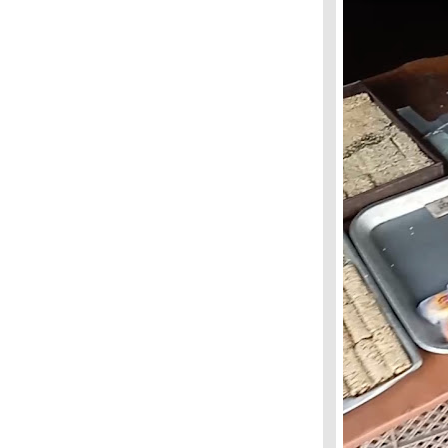
ปอาร์ท
เมืองรอบตัวเรา แรงบันดาลใจศิลปะ
ศิลปะหมวกนิรภัย สะดุดตาสื่อความหมา
“นายตะลอน“ / เที่ยวชุมชนกุฎีจีน ยลแม่น้ำ
เจ้าพระยา
“นายตะลอน“ : อย่างน้อยก็แหล่ม
“นายตะลอน“ : พื้นที่ชีวิต
หนึ่งวันเดียวกัน
วันวานสู่วิถี
พุ ศิลป์ปิ่น : แค่เพ้อพก
“พุ ศิลป์ปิ่น“ : ลูกผู้ชายฝันเปียก
“พุ ศิลป์ปิ่น“ : ริมแม่น้ำกาแฟดำ
“พุ ศิลป์ปิ่น“ : ป่าวตด
“พุ ศิลป์ปิ่น“ : “คนเดินถนน“
“ เสี้ยน เมาท์แซ่บ“ ตอน : คืนสยองเมี้ยวเมี้ยว
“นายตะลอน“ : นั่งรถเมล์กินลมชมบางลำพู
“พุ ศิลป์ปิ่น“ ตอน : พูดลอยๆ
“ พุ ศิลป์ปิน“ ตอน : “ขนมจีนแกงเขียวหวาน
ไก่“
“พุ ศิลป์ปิ่น“ ตอน : ประตูสวรรค์