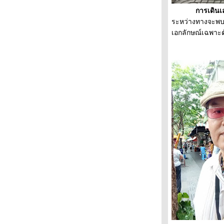
ศรีลานนาโมเดลท่องเที่ยวยั่งยืน อุทยาน
การเดินเล่นเรื
ประชารัฐร่วมมือรักษาป่า
ระหว่างทางจะพบก
"แกงไก่กะลา"ตะเคียนเตี้ย สืบสานวัฒนธรรม
เอกลักษณ์เฉพาะ
การกินโบราณ
นำร่อง "โรงเรียนวังไกลกังวล" โมเดลต้นแบบ
สหกรณ์เข้มแข็ง
เสน่ห์ถิ่นนาเกลือโบราณ วิถีสหกรณ์สู่ความ
เข้มแข็ง
ตลาดจีนโบราณชุมชนบ้านชากแง้ว ถิ่นนี้มี
ตำนานเสน่ห์ท่องเที่ยวพัทยา
อปพลิเคชั่นท่องเที่ยวรูปแบบใหม่ ไอเดี
กระฉูดกระตุ้นการท่องเที่ยว
อาหารถิ่นกินอร่อย ตลาดเก่านาเกลือ
สัมผัสชุมชนเก่าแก่กว่า 100 ปี นาเกลือแหล่ง
ท่องเที่ยวพัทยา
ไก่สามอย่าง
สะพานควา
จิ้งจกกินข้าว
Land Art สตรอเบอรี่เขาวงกต ศิลปะกลาง
จ้งที่ตื่นตาตื่นใจ