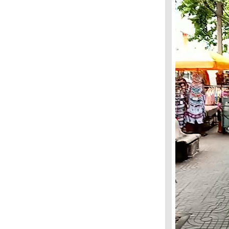
ตลาดสด
ตลาดศาลาน้ำเย็น กลิ่นอายวัฒนธรรม
ตลาดสด
เก็บใบมะดันอ่อน ความแซ่บบังเกิด
ช้อปชิวๆ แนววินเทจ ค้นหาของเก่ามีสไตล์
ชิวชิวท่าราชวงศ์ ตำนานเจ้าพระยา
ท่องเที่ยวบ้านบาตร เสน่ห์ชุมชนโบราณ
เดินชิวชิวตลาดวังหลัง แหล่งช้อปปิ้งยอดนิยม
ตลาดเก่าริมน้ำปากเกร็ด ท่องเที่ยวทาง
วัฒนธรรม
เสน่ห์ท่องเที่ยวท่าเตียน แหล่งอาหารทะเล
ปรรูป
เดินทอดน่องตลาดท่าทราย ตัดผมฟรีสร้าง
สีสันรอยยิ้ม
นักท่องเที่ยวนิยม ขอพรเขาชีจรรย์
่ำต๊อกสะพานพุทธ จิตอาสาตัดผมฟรี
"บุตดา บุญโกมล" วิทยากรศูนย์ฝึกอาชีพ
จตุจักร เรียนตัดผมไม่ยาก ถ้าตั้งใจจริง
ชาเมี่ยงอนุรักษ์ป่าต้นน้ำ สร้างรายได้คนท้อง
ถิ่น