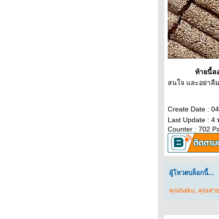
มือปราบหนู
ผิงไฟต้มกาแฟ เสน่ห์วิถีชาวบ้าน
อารมย์คน
มุมหนึ่งท่าเตียน
เล่นเฟซถึงตา
วัฒนธรรมกินโรตีโอ่ง เยือนแม่สอดไม่ควร
พลาด
ท้ายนี้ลองใช้
ความทรงจำบางแสน
สนใจ และอย่าลืม
สาวกะเหรี่ยงแดง
"ลุงสัน" ช่างซ่อมพัดลม ต่อสู้ดิ้นรนเพื่อปาก
Create Date : 
ท้อง
Last Update : 4
อีกาคอตก
Counter : 702 P
let me (ปล่อยหนู)
ศิลปะบุกชุมชน สร้างรอยยิ้มแรงบันดาลใจ
มนุษย์มาพร้อมสวิง ล้มเลือกตั้งนายกกบ
ศิลปะบุกชุมชน
ผู้โหวตบล็อกนี้...
เคลิ้มหลับ
เปิดเทอมเช้าวันแรก วันที่เข้าห้องน้ำเองได้
คุณhaiku
,
คุณสา
เสียงคำรามจากกระท่อม คืนวันนั้นใต้แสงไฟ
สลัว