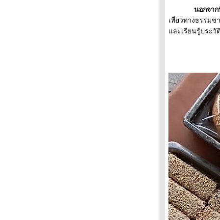
รอคอ
นอกจากนี้ ย่าน
ราตรีหนึ่ง
เที่ยวทางธรรมชาต
อารมณ์และความรู้สึก สะท้อนผ่านงานศิลปะ
ละเรียนรู้ประวัต
หมอผีปะทะนินจา
นางแบบเช้านี้
เขาค้อท่องเที่ยวสีเขียวสานต่อ Route 12
วิถีธรรมชาติ
ปลายปีเก่า
เช้าวันใหม่
กระทงพ่นพิษ
บุกตึกร้างดูศิลปะ กราฟฟิตี้-สตรีทอาร์ท
ข้าวจี่ทำง่ายกินอิ่ม คลายหนาวย่างสนุก
ตาเป็นผัวยา
คนป่า
ความคิดคน
ขนมจีนพม่าท่าขี้เหล็ก วัฒนธรรมผงชูรส
อร่อ
ลูกชิ้นไส้พริก
ความคิดคน
หมาเห่าใบไม้
ความมืดวันนั้น