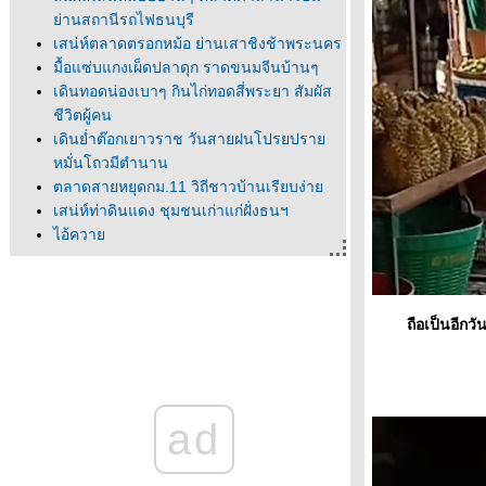
่านสถานีรถไฟธนบุรี
เสน่ห์ตลาดตรอกหม้อ ย่านเสาชิงช้าพระนคร
มื้อแซ่บแกงเผ็ดปลาดุก ราดขนมจีนบ้านๆ
เดินทอดน่องเบาๆ กินไก่ทอดสี่พระยา สัมผัส
ชีวิตผู้คน
เดินย่ำต๊อกเยาวราช วันสายฝนโปรยปรา
หมั่นโถวมีตำนาน
ตลาดสายหยุดกม.11 วิถีชาวบ้านเรียบง่า
เสน่ห์ท่าดินแดง ชุมชนเก่าแก่ฝั่งธนฯ
ไอ้ควา
ไข้ปั้ง
สแกนหม้อ
เซ็งเบื่อคิดอะไรไม่ออก เดินชิวๆย่านตลาด
ถือเป็นอีกวันที
น้อ
นิทรรศการศิลปะ 80 ปี "กมล ทัศนาญชลี"
ศิลปินสองซีกโลก
วิคตอเรีย โวโรตินา ศิลปะเพื่อสันติภาพ จาก
ad
นางแบบสู่ศิลปินบนผืนผ้าใบ
ฮือฮาประมูลภาพ"มาริลิน มอนโร" 200
ล้านUS ผลงาน"แอนดี วอร์ฮอล" เจ้าพ่อป๊อ