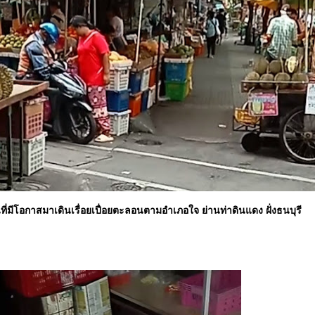
่มีโอกาสมาเดินเรื่อยเปื่อยตะลอนตามอำเภอใจ ย่านท่าดินแดง ฝั่งธนบุรี