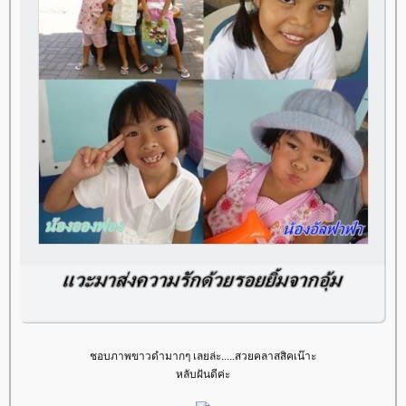
ชอบภาพขาวดำมากๆ เลยล่ะ.....สวยคลาสสิคเน๊าะ
หลับฝันดีค่ะ