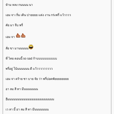
ห้าม หลง กนนนน นา
เอม จา เริ่ม เดิน ปายยยย แต่ง งาน กร่ะพรี่ แว้วววว
คัย มา จีบ พรี่
เอม จา
สั่ย ขา มานนนนน
ที่ ไทย ตอนนี้ so sad ก้าบบบบบบบบบบ
พรี่อยู่ โน้นนนนนน ดี แว้ววววววววว
เอม จา ดร้าย ซา บาย จัย ว่า พรี่ปอดพั
อา ลม สี ทา มึนนนนนนน
อืมมมมมมมมมมมมมมมมมมมมมมม
เว ลา มี้ อา ลม สี ทา มึนนนนนนน