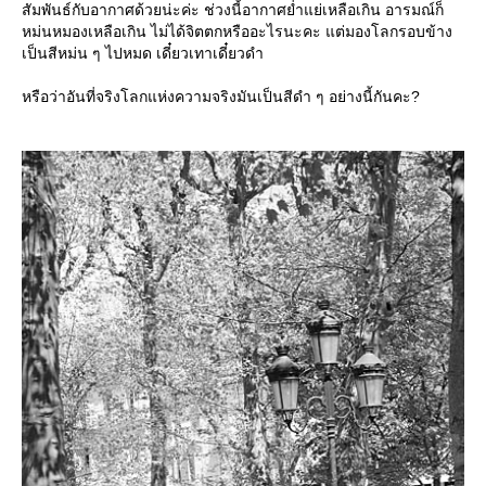
สัมพันธ์กับอากาศด้วยน่ะค่ะ ช่วงนี้อากาศย่ำแย่เหลือเกิน อารมณ์ก็
หม่นหมองเหลือเกิน ไม่ได้จิตตกหรืออะไรนะคะ แต่มองโลกรอบข้าง
เป็นสีหม่น ๆ ไปหมด เดี๋ยวเทาเดี๋ยวดำ
หรือว่าอันที่จริงโลกแห่งความจริงมันเป็นสีดำ ๆ อย่างนี้กันคะ?