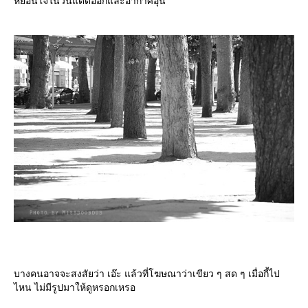
หย่อนใจในวันแดดออกและอากาศอุ่น
บางคนอาจจะสงสัยว่า เอ๊ะ แล้วที่โฆษณาว่าเขียว ๆ สด ๆ เมื่อกี้ไป
ไหน ไม่มีรูปมาให้ดูหรอกเหรอ