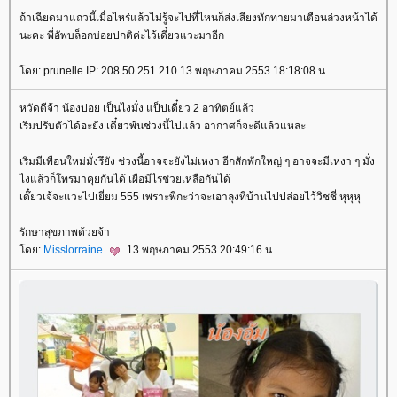
ถ้าเฉียดมาแถวนี้เมื่อไหร่แล้วไม่รู้จะไปที่ไหนก็ส่งเสียงทักทายมาเตือนล่วงหน้าได้
นะคะ พี่อัพบล็อกบ่อยปกติค่ะไว้เดี๋ยวแวะมาอีก
ดย: prunelle IP: 208.50.251.210 13 พฤษภาคม 2553 18:18:08 น.
หวัดดีจ้า น้องปอย เป็นไงมั่ง แป็ปเดี๋ยว 2 อาทิตย์แล้ว
เริ่มปรับตัวได้อะยัง เดี๋ยวพ้นช่วงนี้ไปแล้ว อากาศก็จะดีแล้วแหละ
เริ่มมีเพื่อนใหม่มั่งรึยัง ช่วงนี้อาจจะยังไม่เหงา อีกสักพักใหญ่ ๆ อาจจะมีเหงา ๆ มั่ง
ไงแล้วก็โทรมาคุยกันได้ เผื่อมีไรช่วยเหลือกันได้
เด๊๋ยวเจ้จะแวะไปเยี่ยม 555 เพราะพี่กะว่าจะเอาลุงที่บ้านไปปล่อยไว้วิชชี่ หุหุหุ
รักษาสุขภาพด้วยจ้า
ดย:
Misslorraine
13 พฤษภาคม 2553 20:49:16 น.