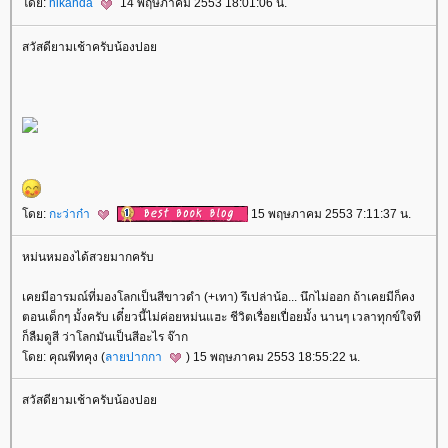
ดย:
nikanda
14 พฤษภาคม 2553 18:01:06 น.
สวัสดียามเช้าครับน้องปอ
ดย:
กะว่าก๋า
15 พฤษภาคม 2553 7:11:37 น.
หม่นหมองได้สวยมากครับ
เคยมีอารมณ์ที่มองโลกเป็นสีขาวดำ (+เทา) รึเปล่าน้อ... นึกไม่ออก ถ้าเคยมีก็คง
ตอนเด็กๆ มั้งครับ เดี๋ยวนี้ไม่ค่อยหม่นแฮะ ชีวิตเรื่อยเปื่อยมั้ง นานๆ เวลาทุกข์ใจที
ก็ลืมดูสี ว่าโลกมันเป็นสีอะไร จ๊าก
ดย: คุณพีทคุง (
ลายปากกา
) 15 พฤษภาคม 2553 18:55:22 น.
สวัสดียามเช้าครับน้องปอ