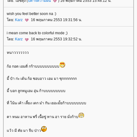
ดย: ไอซ์คุง (
ปีศาจความฝัน
) 16 พฤษภาคม 2553 15:48:12 น.
wish you feel better soon na :)
ดย:
Karz
16 พฤษภาคม 2553 19:31:56 น.
i mean come back to colorful mode ;)
ดย:
Karz
16 พฤษภาคม 2553 19:32:52 น.
หนาววววววว
ก้อ กอด เอมดิ่ กร้าบบบบบบบบบบ
มี้ ป๋า ก่ะ เด้น ก้อ ชอบอาว เอม มา ซุกกกกกกก
มี้ บอก ลูกหมูเอม อุ่น ก้าบบบบบบบบบ
ที่ โน้น เค้า เลี้ยง เดก ม๋า กัน เยอะมั้ยก้าบบบบบบบบ
คา หนม อาหาน พรี่ เนื้อขู่ ทาน อา ราย มั่งก้าบ
ว้ว มี คัย มา จีบ ป่าว