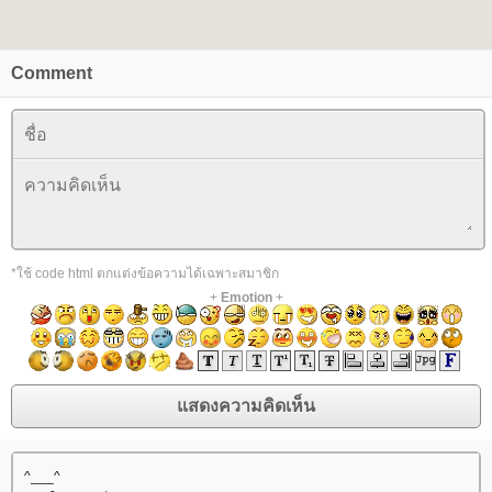
Comment
*ใช้ code html ตกแต่งข้อความได้เฉพาะสมาชิก
+
Emotion
+
^___^