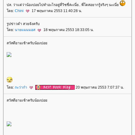
ปล. ว่าแต่ว่าน้องปอยไปทำอะไรอยู่ที่วิชชี่ล่ะเนี่ย.. พี่โตสอยากรู้จริงๆ นะเนี่
ดย:
Chini
17 พฤษภาคม 2553 11:40:28 น.
รูปข่าวดำ สวยจังครับ
ดย:
นายแมมมอส
18 พฤษภาคม 2553 18:33:05 น.
สวัสดียามเช้าครับน้องปอ
ดย:
กะว่าก๋า
20 พฤษภาคม 2553 7:07:37 น.
สวัสดียามเช้าครับน้องปอ