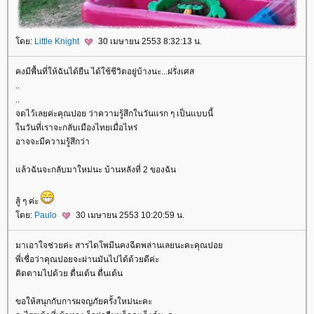
ดย:
Little Knight
30 เมษายน 2553 8:32:13 น.
คงมีพื้นที่ให้ฉันได้ยืน ได้ใช้ชีวิตอยู่บ้างนะ...ฝรั่งเศส
..
..
จดไว้เลยค่ะคุณปอย ว่าความรู้สึกในวันแรก ๆ เป็นแบบนี้
นวันที่เราจะกลับเมืองไทยเมื่อไหร่
อาจจะมีความรู้สึกว่า
ล้วฉันจะกลับมาใหม่นะ บ้านหลังที่ 2 ของฉัน
สู้ ๆ ค่ะ
ดย:
Paulo
30 เมษายน 2553 10:20:59 น.
มาเอาใจช่วยค่ะ สารไดโพมีนคงฉีดพล่านเลยนะคะคุณปอ
พี่เชื่อว่าคุณปอยจะผ่านมันไปได้ด้วยดีค่ะ
คิดตามไปด้วย ตื่นเต้น ตื่นเต้น
ขอให้สนุกกับการผจญภัยครั้งใหม่นะคะ