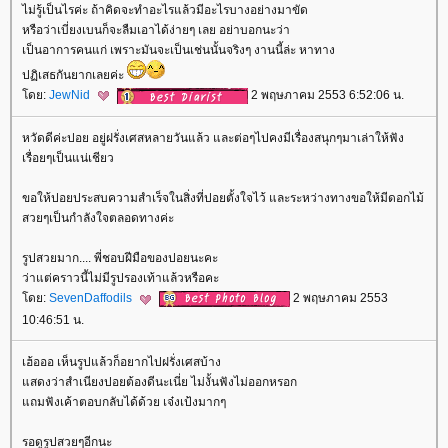
ไม่รู้เป็นไรค่ะ ถ้าคิดจะทำอะไรแล้วมีอะไรบางอย่างมาขัด
หรือว่าเบี่ยงเบนก็จะลืมเอาได้ง่ายๆ เลย อย่าบอกนะว่า
เป็นอาการคนแก่ เพราะมันจะเป็นเช่นนั้นจริงๆ งานนี้ล่ะ หาทาง
ปฏิเสธกันยากเลยค่ะ
ดย:
JewNid
2 พฤษภาคม 2553 6:52:06 น.
หวัดดีค่ะปอย อยู่ฝรั่งเศสหลายวันแล้ว และต่อๆไปคงมีเรื่องสนุกๆมาเล่าให้ฟัง
เรื่อยๆเป็นแน่เชียว
ขอให้ปอยประสบความสำเร็จในสิ่งที่ปอยตั้งใจไว้ และระหว่างทางขอให้มีดอกไม้
สวยๆเป็นกำลังใจตลอดทางค่ะ
รูปสวยมาก.... พี่ชอบฝีมือของปอยนะคะ
ว่าแต่คราวนี้ไม่มีรูปรองเท้าแล้วหรือคะ
ดย:
SevenDaffodils
2 พฤษภาคม 2553
10:46:51 น.
เฮ้อออ เห็นรูปแล้วก็อยากไปฝรั่งเศสบ้าง
สดงว่าสำเนียงปอยต้องดีนะเนี่ย ไม่งั้นฟังไม่ออกหรอก
ถมฟังเค้าตอบกลับได้ด้วย เจ๋งเป้งมากๆ
รอดูรูปสวยๆอีกนะ