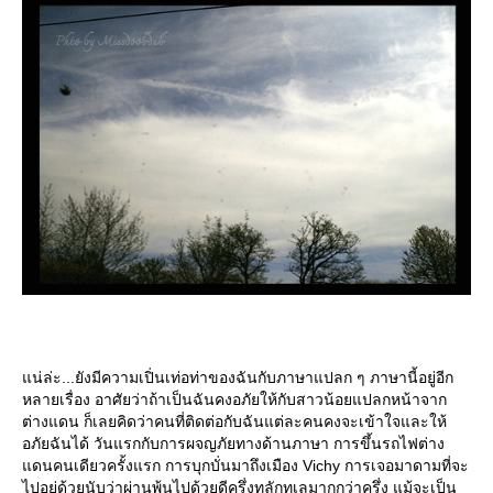
น่ล่ะ...ยังมีความเปิ่นเท่อท่าของฉันกับภาษาแปลก ๆ ภาษานี้อยู่อีก
หลายเรื่อง อาศัยว่าถ้าเป็นฉันคงอภัยให้กับสาวน้อยแปลกหน้าจาก
ต่างแดน ก็เลยคิดว่าคนที่ติดต่อกับฉันแต่ละคนคงจะเข้าใจและให้
อภัยฉันได้ วันแรกกับการผจญภัยทางด้านภาษา การขึ้นรถไฟต่าง
ดนคนเดียวครั้งแรก การบุกบั่นมาถึงเมือง Vichy การเจอมาดามที่จะ
ไปอยู่ด้วยนับว่าผ่านพ้นไปด้วยดีครึ่งทุลักทุเลมากกว่าครึ่ง แม้จะเป็น