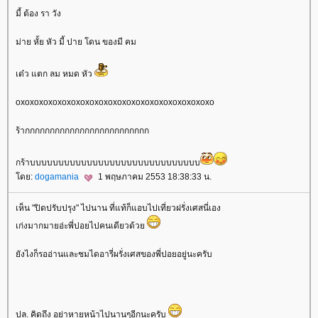
มี้ ต้อง รา วัง
ม่าย หั้ย หัว มี้ ปาย โดน ของมี คม
เด๋ว แตก ลม หมด หัว
oxoxoxoxoxoxoxoxoxoxoxoxoxoxoxoxoxoxoxoxoxo
ร้ากกกกกกกกกกกกกกกกกกกกกกกกก
กร้าบบบบบบบบบบบบบบบบบบบบบบบบบบบบบบ
ดย:
dogamania
1 พฤษภาคม 2553 18:38:33 น.
เห็น "ปิดปรับปรุง" ไปนาน ที่แท้ก็แอบไปเที่ยวฝรั่งเศสนี่เอง
เก่งมากมายอ่ะพี่ปอยไปคนเดียวด้ว
ังไงก็รออ่านและชมไดอารี่ผรั่งเศสของพี่ปอยอยู่นะครับ
ปล. คิดถึง อย่าหายหน้าไปนานๆอีกนะครับ