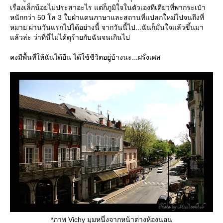
เรื่องเล็กน้อยไม่ประสาอะไร แต่ก็ภูมิใจในตัวเองทีเดียวที่พากระเป๋า
หนักกว่า 50 โล 3 ใบฝ่าแดนภาษาและสถานที่แปลกใหม่ไปจนถึงที่
หมาย ผ่านวันแรกไปได้อย่างนี้ จากวันนี้ไป...ฉันก็มั่นใจแล้วขึ้นมา
ล้วล่ะ ว่าที่นี่ไม่ได้ดุร้ายกับฉันจนเกินไป
คงมีพื้นที่ให้ฉันได้ยืน ได้ใช้ชีวิตอยู่บ้างนะ...ฝรั่งเศส
*ภาพ Vichy มุมหนึ่งจากหน้าต่างห้องนอน