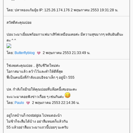
ดย: ปลาทองแก้มยุ้ย IP: 125.26.174.176 2 พฤษภาคม 2553 19:31:28 น.
สวัสดีค่ะคุณปอ
ปอแวะมาเยี่ยมพร้อมกาแฟมาเสิร์ฟเหมือนเคยค่ะ มีความสุขมากๆ หลับฝันดีนะ
คะ ^ ^
ดย:
Butterflyblog
2 พฤษภาคม 2553 21:33:49 น.
ช่เลยค่ะคุณปอย .. สู้กับชีวิตใหม่ค่ะ
อกาสมาแล้ว คว้าไว้และทำให้ดีที่สุด
ฟี่เป็นคนนึงที่กำลังแอบอิจฉาเล็ก ๆ อยู่น๊า 555
ปล. กำลังใจมีรอให้คุณปอยที่บล๊อคนี้เสมอนะคะ
จะแวะมาคอยฟังข่าวเรื่อย ๆ เช่นกันค่ะ
ดย:
Paulo
2 พฤษภาคม 2553 22:14:36 น.
อยู่ไกลบ้านก็ nostalgia ไปหมดอ่ะน้า
ไม่ช้าก็จะลืมได้บ้าง อย่าลืมหมดก็แล้วกัน
55 แล้วอย่าลืมแวะมาแถวนี้บ่อยๆ นะครับ