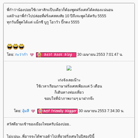
พี่ก๋าว่าน้องปอยใช้เวลาสักแป๊บเดียวก็ต้องพูดฝรั่งเศสได้คล่องแน่นอน
ต่ถ้าเอาพี่ก๋าไปปล่อยที่ฝรั่งเศสสงสัย 10 ปีถึงจะพูดได้ครับ 5555
ทุกวันนี้พูดได้แต่ แม็กซี บูกู โอววัว ปั๊กดง 5555
ดย:
กะว่าก๋า
30 เมษายน 2553 7:01:47 น.
เก่งจังเลยเน๊าะ
ช้เวลาเรียนภาษาฝรั่งเศสเพียงแค่ 5 เดือน
ก็เดินทางท่องเที่ยว
ขอบใจที่นำภาพงามๆ มาฝากจ๊ะ
ดย:
อุ้มสี
30 เมษายน 2553 7:34:30 น.
สวัสดียามเช้าของเมืองไทยครับน้องปอย..
ไม่แน่นะ..พี่อาจจะได้พาเอด้าไปเที่ยวฝรั่งเศษในปีสองปีนี้