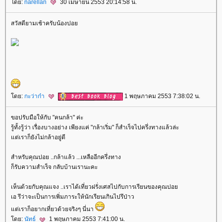
ดย:
narellan
30 เมษายน 2553 20:14:58 น.
สวัสดียามเช้าครับน้องปอ
ดย:
กะว่าก๋า
1 พฤษภาคม 2553 7:38:02 น.
ขอปรับมือให้กับ "คนกล้า" ค่ะ
รู้ทั้งรู้ว่า เรื่องบางอย่าง เพียงแค่ "กล้าเริ่ม" ก็สำเร็จไปครึ่งทางแล้วล่ะ
ต่เราก็ยังไม่กล้าอยู่ดี
สำหรับคุณปอย ..กล้าแล้ว ...เหลืออีกครึ่งทาง
ก็รับความสำเร็จ กลับบ้านเรานะคะ
เห็นด้วยกับคุณแจง ..เราได้เที่ยวฝรั่งเศสไปกับการเรียนของคุณปอ
เอ รึว่าจะเป็นการเพิ่มภาระให้นักเรียนเกินไปรึป่าว
ต่เราก็อยากเที่ยวด้วยจริงๆ นี่นา
ดย:
นัทธ์
1 พฤษภาคม 2553 7:41:00 น.