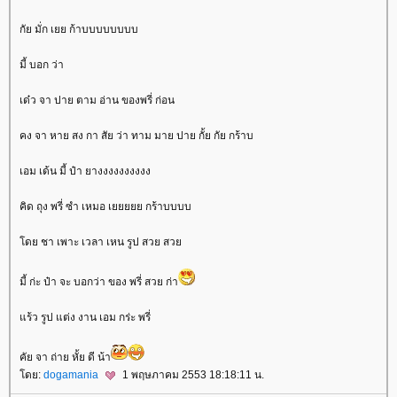
กัย มั่ก เยย ก้าบบบบบบบบ
มี้ บอก ว่า
เด๋ว จา ปาย ตาม อ่าน ของพรี่ ก่อน
คง จา หาย สง กา สัย ว่า ทาม มาย ปาย กั้ย กัย กร้าบ
เอม เด้น มี้ ป๋า ยางงงงงงงงงง
คิด ถุง พรี่ ซำ เหมอ เยยยยย กร้าบบบบ
ดย ชา เพาะ เวลา เหน รูป สวย สว
มี้ ก่ะ ป๋า จะ บอกว่า ของ พรี่ สวย ก่า
ร้ว รูป แต่ง งาน เอม กร่ะ พรี่
คัย จา ถ่าย หั้ย ดี น้า
ดย:
dogamania
1 พฤษภาคม 2553 18:18:11 น.