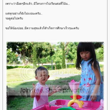
เพราะว่าอ๊อดๆอีกแล้ว..มีโครงการไปเรียนต่อที่โน้น...
ต่ทุกอย่างก็ยังไม่แน่นะครับ..
รอดูต่อไปครับ
ขอให้น้องปอย..มีความสุขแล้วก็สำเร็จการศึกษาเร็วๆนะครับ