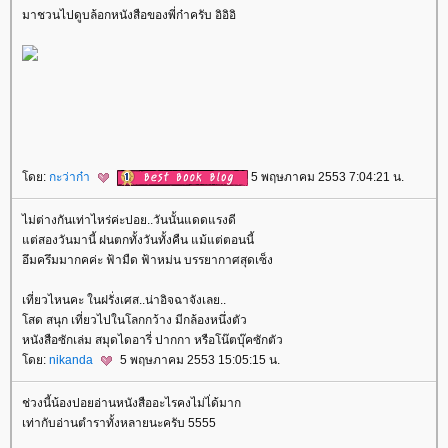
มาชวนไปดูบล้อกหนังสือของพี่ก๋าครับ อิอิอิ
ดย:
กะว่าก๋า
5 พฤษภาคม 2553 7:04:21 น.
ไม่ต่างกันเท่าไหร่ค่ะปอย..วันนั้นแดดแรงดี
ต่สองวันมานี้ ฝนตกทั้งวันทั้งคืน แม้แต่ตอนนี้
อึมครึมมากคค่ะ ฟ้ามืด ฟ้าหม่น บรรยากาศสุดเซ็ง
เที่ยวไหนคะ ในฝรั่งเศส..น่าอิจฉาจังเลย..
สด สนุก เที่ยวไปในโลกกว้าง มีกล้องหนึ่งตัว
หนังสือซักเล่ม สมุดไดอารี่ ปากกา หรือโน๊ตบุ๊คซักตัว
ดย:
nikanda
5 พฤษภาคม 2553 15:05:15 น.
ช่วงนี้น้องปอยอ่านหนังสืออะไรคงไม่ไ่ด้มาก
เท่ากับอ่านตำราทั้งหลายนะครับ 5555