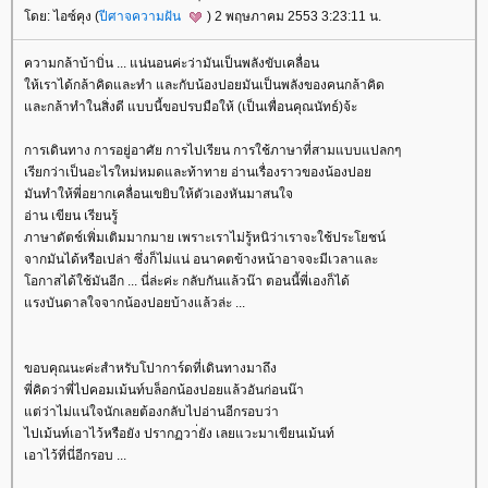
ดย: ไอซ์คุง (
ปีศาจความฝัน
) 2 พฤษภาคม 2553 3:23:11 น.
ความกล้าบ้าบิ่น ... แน่นอนค่ะว่ามันเป็นพลังขับเคลื่อน
ห้เราได้กล้าคิดและทำ และกับน้องปอยมันเป็นพลังของคนกล้าคิด
ละกล้าทำในสิ่งดี แบบนี้ขอปรบมือให้ (เป็นเพื่อนคุณนัทธ์)จ้ะ
การเดินทาง การอยู่อาศัย การไปเรียน การใช้ภาษาที่สามแบบแปลกๆ
เรียกว่าเป็นอะไรใหม่หมดและท้าทาย อ่านเรื่องราวของน้องปอ
มันทำให้พี่อยากเคลื่อนเขยิบให้ตัวเองหันมาสนใจ
อ่าน เขียน เรียนรู้
ภาษาดัตช์เพิ่มเติมมากมาย เพราะเราไม่รู้หนิว่าเราจะใช้ประโยชน์
จากมันได้หรือเปล่า ซึ่งก็ไม่แน่ อนาคตข้างหน้าอาจจะมีเวลาและ
อกาสได้ใช้มันอีก ... นี่ล่ะค่ะ กลับกันแล้วน๊า ตอนนี้พี่เองก็ได้
รงบันดาลใจจากน้องปอยบ้างแล้วล่ะ ...
ขอบคุณนะค่ะสำหรับโปาการ์ดที่เดินทางมาถึง
พี่คิดว่าพี่ไปคอมเม้นท์บล็อกน้องปอยแล้วอันก่อนน๊า
ต่ว่าไม่แน่ใจนักเลยต้องกลับไปอ่านอีกรอบว่า
ไปเม้นท์เอาไว้หรือยัง ปรากฏวา่ยัง เลยแวะมาเขียนเม้นท์
เอาไว้ที่นี่อีกรอบ ...