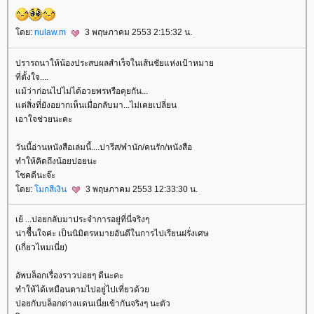
ดย:
nulaw.m
3 พฤษภาคม 2553 2:15:32 น.
ปรารถนาให้น้องประสบผลสำเร็จในเส้นชัยแห่งเป้าหมา
ที่ตั้งใจ....
ม้ว่าก่อนไปไม่ได้อวยพรหรือคุยกัน...
ต่สิ่งที่ยังอยากเห็นเมื่อกลับมา...ไม่เคยเปลี่ยน
เอาใจช่วยนะคะ
วันนี้อ่านหนังสือเล่มนี้....ปารีส/พำนัก/คนรัก/หนังสือ
ทำให้คิดถึงน้อยปอยนะ
ชคดีนะจ๊ะ
ดย:
มกสีเงิน
3 พฤษภาคม 2553 12:33:30 น.
เย้ ...ปอยกลับมาประจำการอยู่ที่นี่จริงๆ
น่าชืื่นใจค่ะ เป็นนิมิตรหมายอันดีในการไปเรียนฝรั่งเศษ
(เกี่ยวไหมเนี่ย)
อัพบล็อกเรื่องราวบ่อยๆ ดีนะคะ
ทำให้ได้เหมือนตามไปอยู่่ไปเที่ยวด้ว
ปอยกับบล็อกต่างแดนเนี่ยเข้ากันจริงๆ นะตัว