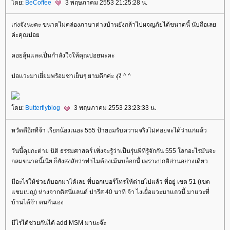
ดย:
BeCoffee
3 พฤษภาคม 2553 21:25:28 น.
เก่งจังนะคะ ขนาดไม่คล่องภาษาต่างบ้านยังกล้าไปผจญภัยได้ขนาดนี้ นับถือเล
ค่ะคุณปอ
คอยลุ้นและเป็นกำลังใจให้คุณปอยนะคะ
ปอแวะมาเยี่ยมพร้อมชาเย็นๆ ยามดึกค่ะ งุงิ ^ ^
ดย:
Butterflyblog
3 พฤษภาคม 2553 23:23:33 น.
หวัดดีอีกทีจ้า เรียกน้องเนอะ 555 ป้ายอมรับความจริงไม่ค่อยจะได้ว่าแก่แล้ว
วันนี้คุยกะต่าย นิติ ธรรมศาสตร์ เพิ่งจะรู้ว่าเป็นรุ่นพี่ที่รู้จักกัน 555 โลกอะไรมันจะ
กลมขนาดนี้เนี่ย ก็ยังสงสัยว่าทำไมต้องเม้นบล็อกนี้ เพราะปกติอ่านอย่างเดียว
มีอะไรให้ช่วยก้บอกมาได้เลย พี่บอกเบอร์โทรให้ต่ายไปแล้ว พี่อยู่ เขต 51 (เขต
ชมเปญ) ห่างจากดิสนี่แลนด์ ปารีส 40 นาที จ้า ไงเผื่อแวะมาแถวนี้ มาแวะที่
บ้านได้จ้า คนกันเอง
มีไรได้ช่วยกันได้ add MSM มานะจ๊ะ