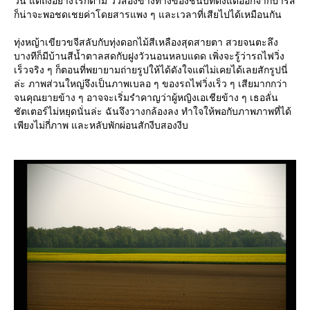
วัน แต่ถึงอย่างไรก็ตาม วิวสองข้างทางของชนบทตั้งแต่ออกจากปารีส
ก็น่าจะพอชดเชยค่าโดยสารแพง ๆ และเวลาที่เสียไปได้เหมือนกัน
ทุ่งหญ้าเขียวขจีสลับกับทุ่งดอกไม้สีเหลืองสุดสายตา สวยจนตะลึง
บางทีก็มีบ้านสีน้ำตาลสดกับฝูงวัวนอนหลบแดด เพิ่งจะรู้ว่ารถไฟวิ่ง
เร็วจริง ๆ ก็ตอนที่พยายามถ่ายรูปให้ได้ดังใจแต่ไม่เคยได้เลยสักรูปนี่
ล่ะ ภาพส่วนใหญ่จึงเป็นภาพเบลอ ๆ ของรถไฟวิ่งเร็ว ๆ เสียมากกว่า
จนคุณยายข้าง ๆ อาจจะเริ่มรำคาญว่าผู้หญิงเอเชียข้าง ๆ เธอลั่น
ชัตเตอร์ไม่หยุดนั่นล่ะ ฉันจึงวางกล้องลง ทำใจให้พอกับภาพภาพที่ได้
เพียงไม่กี่ภาพ และหลับพักผ่อนสักงีบสองงีบ