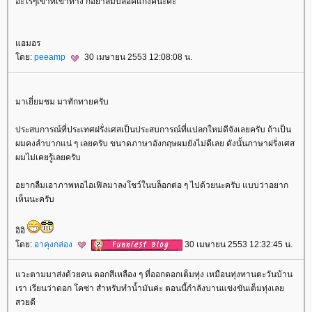
อะไรๆเข้าที่เข้าทาง ก็อย่าลืมบล็อคแก็งค์นะคะ
อมอร
ดย:
peeamp
30 เมษายน 2553 12:08:08 น.
มาเยี่ยมชม มาทักทายครับ
ประสบการณ์ที่ประเทศฝรั่งเศสเป็นประสบการณ์ที่แปลกใหม่ดีจังเลยครับ ถ้าเป็น
ผมคงลำบากแน่ ๆ เลยครับ ขนาดภาษาอังกฤษผมยังไม่ดีเลย ดังนั้นภาษาฝรั่งเศส
ผมไม่เคยรู้เลยครับ
อยากลืมเอาภาพหอไอเฟิลมาลงโชว์ในบล็อกต่อ ๆ ไปด้วยนะครับ แบบว่าอยาก
เห็นนะครับ
อิอิ
ดย:
อาคุงกล่อง
30 เมษายน 2553 12:32:45 น.
วะตามมาส่งด้วยคน ดอกสีเหลือง ๆ ที่ออกดอกเต็มทุ่ง เหมือนทุ่งทานตะวันบ้าน
เรา เรียนว่าดอก โคซ่า สำหรับทำน้ำมันค่ะ ตอนนี้กำลังบานแข่งขันเต็มทุ่งเล
สวยดี