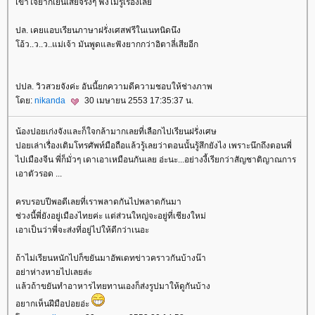
เข้าใจยากเย็นเสียจริงๆ ฟังไม่รู้เรื่องเล
ปล. เคยแอบเรียนภาษาฝรั่งเศสฟรีในเนทนิดนึง
อ้ว..ว..ว..แม่เจ้า มันพูดและฟังยากกว่าอิตาลี่เสียอีก
ปปล. วิวสวยจังค่ะ อันนี้ยกความดีความชอบให้ช่างภาพ
ดย:
nikanda
30 เมษายน 2553 17:35:37 น.
น้องปอยเก่งจังและก็ใจกล้ามากเลยที่เลือกไปเรียนฝรั่งเศษ
ปอยเล่าเรื่องเติมโทรศัพท์มือถือแล้วรู้เลยว่าตอนนั้นรู้สึกยังไง เพราะนึกถึงตอนพี่
ไปเมืองจีน พี่ก็มั่วๆ เดาเอาเหมือนกันเลย อ่ะนะ...อย่างงี้เรียกว่าสัญชาติญาณการ
เอาตัวรอด ...
ครบรอบปีพอดีเลยที่เราพลาดกันไปพลาดกันมา
ช่วงนี้พี่ยังอยู่เมืองไทยค่ะ แต่ส่วนใหญ่จะอยู่ที่เชียงใหม่
เอาเป็นว่าพี่จะส่งที่อยู่ไปให้ดีกว่าเนอะ
ถ้าไม่เรียนหนักไปก็ขยันมาอัพเดทข่าวคราวกันบ้างน๊า
อย่าห่างหายไปเลยล่ะ
ล้วถ้าขยันทำอาหารไทยทานเองก็ส่งรูปมาให้ดูกันบ้าง
อยากเห็นฝีมือปอยอ่ะ