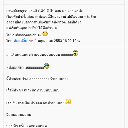
อ่านบล็อกคุณปอยแล้วได้รำลึกไปตอน ม.ปลายเลยค่ะ
เรียนศิลป์-ฝรั่งเศสมาแต่ตอนนี้คืนอาจารย์ไปเกือบหมดแล้วสิคะ
อาจารย์เคยบอกว่าสำเนียงผิดนิดนึงฝรั่งงงเลยทีเดียว
ต่เริ่มต้นคุณปอยก็ทำได้ดีแล้วนะคะ
ไม่นานก็คล่องและชินค่ะ
ดย:
ส้มแช่อิ่ม
1 พฤษภาคม 2553 16:22:10 น.
มาแร้นนนนนน กร้าบบบบบบบบบบบ สสสสสส
หนีเอมเที่ยว เหยอออออออ
มี้ม่ายค่อย ว่าง เรยยยยยยยย กร้าบบบบบบ
เสื้อที่ทำ ชา เพาะ กิด ก้าบบบบบบบบ
เอาเงิน ช่วย น้องม๋า จอน จัด ก้าบบบบบบ
อืมมมมมมมมมม
ปาย ฟ้า หรั่ง เสดดดดดดดด