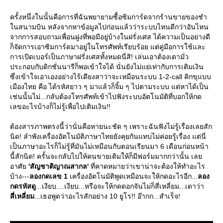
ครั้งหนึ่งในนั้นคือการที่ฉันพยายามซื้อซิมการ์ดจากร้านขายของชำ
นสนามบิน หลังจากหาข้อมูลไปก่อนแล้วว่าระบบไหนดีกว่าอันไหน
จากการสอบถามเพื่อนฝูงที่พอมีอยู่บ้างในฝรั่งเศส ได้ความเป็นอย่างดี
ก็จัดการเอาซิมการ์ดมาอยู่ในโทรศัพท์เรียบร้อย แต่คู่มือการใช้และ
การเปิดเบอร์เป็นภาษาฝรั่งเศสทั้งหมดนี่สิ! เล่นเอาต้องเดามั่ว
ประกอบกับดิกชั่นนารีก็พอเข้าใจได้ นั่นยังไม่แย่เท่ากับการเติมเงิน
ซึ่งเข้าใจเอาเองอย่างไร้เดียงสาว่าจะเหมือนระบบ 1-2-call คิกขุแบบ
เมืองไทย คือ ได้รหัสยาว ๆ มาแล้วก็จิ้ม ๆ ไปตามระบบ แต่หาได้เป็น
เช่นนั้นไม่...กลับต้องโทรศัพท์เข้าไปฟังระบบอัตโนมัติที่บอกให้กด
เลขอะไรบ้างก็ไม่รู้เพื่อไปเติมเงิน!!
ต้องสารภาพตรงนี้ว่านั่นคือหายนะชัด ๆ เพราะฉันฟังไม่รู้เรื่องเลยสัก
นิด! ลำพังเครื่องอัตโนมัติภาษาไทยยังคุยกันแทบไม่ค่อยรู้เรื่อง แต่นี่
เป็นภาษาอะไรก็ไม่รู้ที่มันไม่เหมือนกับตอนเรียนมา 6 เดือนก่อนหน้า
นี้สักนิด! ครั้นจะกลับไปให้คนขายเติมให้ก็มีฟอร์มมากกว่านั้น เล
อาศั
'สัญชาติญาณสากล'
ที่คาดหมายว่าเขาน่าจะต้องให้ทำอะไร
บ้าง---
ลองกดเลข 1
เครื่องอัตโนมัติพูดเหมือนจะให้กดอะไรอีก...
ลอง
กดรหัสดู
...เงียบ....เงียบ...หรือจะให้กดดอกจันไม่ก็สี่เหลี่ยม...เดาว่า
สี่เหลี่ยม
...เธอพูดว่าอะไรสักอย่าง 10 ยูโร!! อ๊ากก...สำเร็จ!