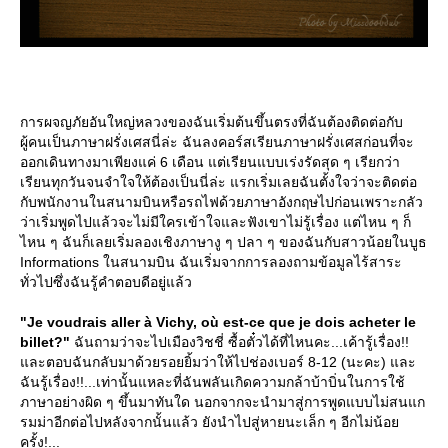
การผจญภัยอันใหญ่หลวงของฉันเริ่มต้นขึ้นตรงที่ฉันต้องติดต่อกับ
ผู้คนเป็นภาษาฝรั่งเศสนี่ล่ะ ฉันลงคอร์สเรียนภาษาฝรั่งเศสก่อนที่จะ
ออกเดินทางมาเพียงแค่ 6 เดือน แต่เรียนแบบเร่งรัดสุด ๆ เรียกว่า
เรียนทุกวันจนจำใจให้ต้องเป็นนี่ล่ะ แรกเริ่มเลยฉันตั้งใจว่าจะติดต่อ
กับพนักงานในสนามบินหรือรถไฟด้วยภาษาอังกฤษไปก่อนเพราะกลัว
ว่าเริ่มพูดไปแล้วจะไม่มีใครเข้าใจและฟังเขาไม่รู้เรื่อง แต่ไหน ๆ ก็
ไหน ๆ ฉันก็เลยเริ่มลองเชิงภาษางู ๆ ปลา ๆ ของฉันกับสาวน้อยในบูธ
Informations ในสนามบิน ฉันเริ่มจากการลองถามข้อมูลไร้สาระ
ทั่วไปซึ่งฉันรู้คำตอบดีอยู่แล้ว
"Je voudrais aller à Vichy, où est-ce que je dois acheter le
billet?"
ฉันถามว่าจะไปเมืองวิชชี่ ซื้อตั๋วได้ที่ไหนคะ...เค้ารู้เรื่อง!!
ละตอบฉันกลับมาด้วยรอยยิ้มว่าให้ไปช่องเบอร์ 8-12 (นะคะ) และ
ฉันรู้เรื่อง!!...เท่านั้นแหละที่ฉันพลันเกิดความกล้าบ้าบิ่นในการใช้
ภาษาอย่างผิด ๆ ขึ้นมาทันใด นอกจากจะนำมาสู่การพูดแบบไม่สนแก
รมม่าอีกต่อไปหลังจากนั้นแล้ว ยังนำไปสู่หายนะเล็ก ๆ อีกไม่น้อ
ครั้ง!...