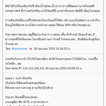
ดีจังได้ไปเรียนเมืองวิชชี่ เมืองน้ำพุร้อน น้ำแร่ อาจารย์ที่สอนภาษาฝรั่งเศสที่
ธรรมศาสตร์ ที่เราเคยไปเรียน แกก็เรียนที่นี่ แกเล่าเรื่องมหาลัยที่นี่ เยี่ยมไปเลยค่ะ
การเติมเงินก็มีแบบที่ไม่ต้องต่อโอเปร์เตอร์ก็ได้ค่ะ เข้าแบบเป็นข้อความ แล้วก็จะ
มีเมนูให้เลือกกด อ่านได้จากหน้าจอ เลยค่ะใช้ของ SFR หรือ Orange คะ
รักษาสุขภาพนะคะ ฤดูนี้ต้องระวังมาก ๆ เลยค่ะ เดี๋ยวก็เข้าหน้าร้อนแล้วค่ะ มี
ความสุขที่ได้เห็นแดด ไม่เหมือนบ้านเราวิ่งหนี วิ่งหลบแดด....ยินดีต้อนรับสู่เมือง
น้ำหอม ค่ะ
ดย:
Misslorraine
30 เมษายน 2553 15:16:53 น.
เก่งครับกับกระเป๋า3ใบ50โลคนเดียว ยังนึกไม่ออกเลยเอาไปได้ยังไงง...แถมขึ้น
รถไฟอีก...หุหุ
ดย: kane IP: 124.121.230.231 30 เมษายน 2553 16:09:33 น.
ปอยขา..จะทำเป็นทริป
เป็นได้อารี่เยือนฝรั่งเศสเลยหรือคะ
ดีจังเลย จะตามตามดู ตามเรียนรู้ไปด้ว
วันแรก ได้แค่นี้ก็เจ๋งแล้วค่ะ
จงอยู่อิตาลี่มาห้าปี..ภาษาห่วยมาก