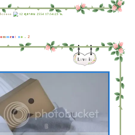
llcross
12 ตุลาคม 2554 17:54:23 น.
2
C
o
m
m
e
n
t
n
o .