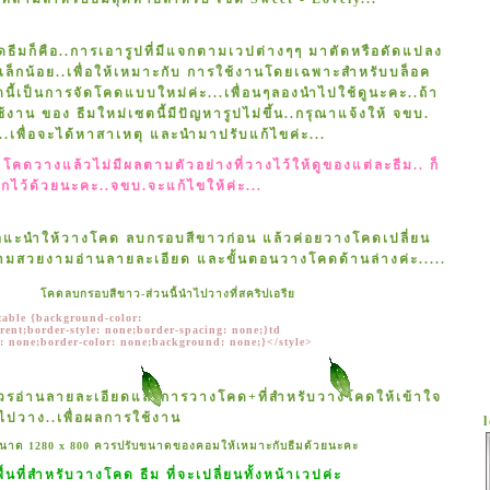
้จัดธีมก็คือ..การเอารูปที่มีแจกตามเวปต่างๆๆ มาตัดหรือดัดแปลง
เล็กน้อย..เพื่อให้เหมาะกับ การใช้งานโดยเฉพาะสำหรับบล็อค
นี้เป็นการจัดโคดแบบใหม่ค่ะ...เพื่อนๆลองนำไปใช้ดูนะคะ..ถ้า
งาน ของ ธีมใหม่เซตนี้มีปัญหารูปไม่ขึ้น..กรุณาแจ้งให้ จขบ.
et
you.
Promise .
เพื่อจะได้หาสาเหตุ และนำมาปรับแก้ไขค่ะ...
ง โคดวางแล้วไม่มีผลตามตัวอย่างที่วางไว้ให้ดูของแต่ละธีม.. ก็
ไว้ด้วยนะคะ..จขบ.จะแก้ไขให้ค่ะ...
ขอแะนำให้วางโคด ลบกรอบสีขาวก่อน แล้วค่อยวางโคดเปลี่ยน
วามสวยงามอ่านลายละเอียด และขั้นตอนวางโคดด้านล่างค่ะ.....
คดลบกรอบสีขาว-ส่วนนี้นำไปวางที่สคริปเอรี
table {background-color:
rent;border-style: none;border-spacing: none;}td
: none;border-color: none;background: none;}</style>
วรอ่านลายละเอียดและการวางโคด+ที่สำหรับวางโคดให้เข้าใจ
ไปวาง..เพื่อผลการใช้งาน
มีขนาด 1280 x 800 ควรปรับขนาดของคอมให้เหมาะกับธีมด้วยนะคะ
พื้นที่สำหรับวางโคด ธีม ที่จะเปลี่ยนทั้งหน้าเวปค่ะ