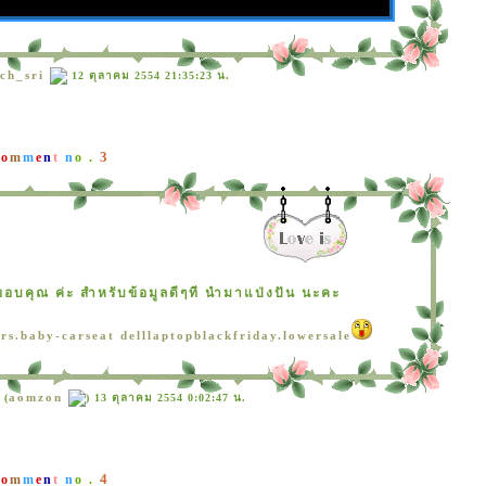
ch_sri
12 ตุลาคม 2554 21:35:23 น.
3
C
o
m
m
e
n
t
n
o .
ขอบคุณ ค่ะ สำหรับข้อมูลดีๆที นำมาแป่งปัน นะคะ
ers.baby-carseat
delllaptopblackfriday.lowersale
aomzon
 (
) 13 ตุลาคม 2554 0:02:47 น.
4
C
o
m
m
e
n
t
n
o .