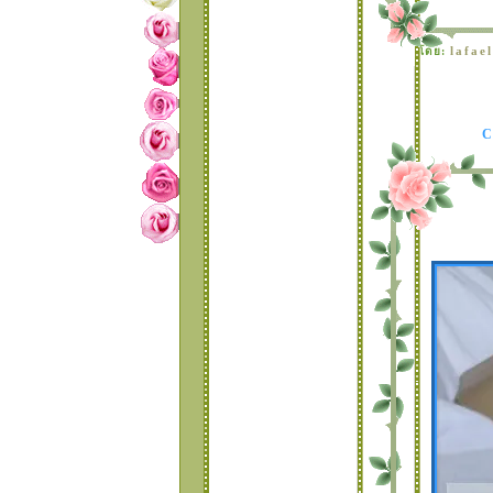
บล็อคจ้า *¤°•
•°¤* ของเล่นใหม่มา
lafae
ดย:
ล้วจ้า *¤°•
•°¤* ..ธีมสวยๆ2... *¤
°•
•°¤* ..ธีมสวยๆมาแล้ว
จ้า... *¤°•
B l o g S k i n 3 0
ธีมใหม่มาแล้วจ้า....
ทดสอบหน้าธีมแบบ
หม่
M i s s Y o u B l o g
S k i n สำเร็จรูป ชุดที่
29
X ' m a s B l o g S k
i n สำเร็จรูป( ชุดที่ 28
)
ธีมสำเร้จรูปแต่งบล็อค
สวยๆมาแล้วจ้า ( ชุดที่
27 )
สไตล์การตกแต่งหน้า
เวปไซน์ด้วยตัวเองมา
ฝากค่ะ
Blog Skin 29 แบบเก๋
ไก๋ สวยหวานแต่ง
บล็อคจ้า..
รวมลิงค์ ธีมสำเร็จรูป