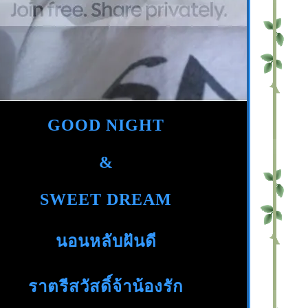
GOOD NIGHT
&
SWEET DREAM
นอนหลับฝันดี
ราตรีสวัสดิ์จ้าน้องรัก