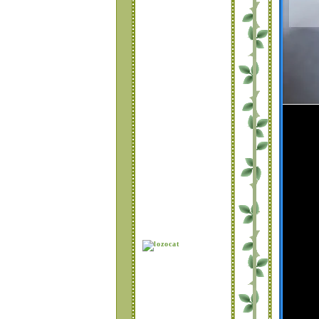
ต่งบล็อคมากกว่า
100 แบบ
Blog Skin 28+โคด
สำเร็จรูป เซต Happy
blogskin
Blog Skin 27 ธีม
หม่+โคดสำเร็จรูป
ต้อนรับ วาเลน์ไทน์
Blog Skin 26+โคด
สำเร็จรูป เซต lovely
& cute blogskin
Blog Skin 25+โคด
สำเร็จรูป เซต very
cute blogskin
Blog Skin ชุด24 Set
Artist blog skin
Blog Skin ชุด23
(โคด
สำเร็จรูป.เซต..sad
girl-blog skin )
มาทำแถบเมนุแบบเก๋ๆ
ๆใต้หัวบล็อคกันค่ะ
Blog Skin ชุด22
(โคด
สำเร็จรูป.เซต..Lovely
girl มีหิมะร่วงใน
บล็อค)