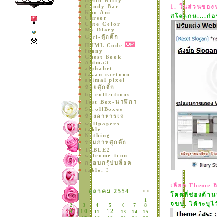
Hello Kitty
Candy Bar
1. ในส่วนของหน
Kao Ani
สโลแกน....ก่
Cursor
Cute Color
My Diary
Girl-ดุ๊กดิ๊ก
HTML Code
funny
Guest Book
Anima3
alphabet
tazan cartoon
animal pixel
ห้อยดุ๊กดิ๊ก
bg-collections
Test Box-นาฬิกา
ScrollBoxes
ห้องอาหารเจ
wallpapers
table
Nothing
รวมภาพดุ๊กดิ๊ก
TABLE2
welcome-icon
กรอบกรุ๊ปบล็อค
table. 3
เลือก Theme อ
ตุลาคม 2554
>>
คดที่ช่องด้าน
1
จขบ. ได้ระบุไ
2
3
4
5
6
7
8
9
10
12
11
13
14
15