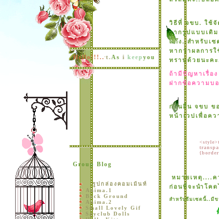
วิธีที่ จขบ. ใช
จากรูปแบบเดิม
ก๊ง..สำหรับเซต
หากว่าผลการใช้
u
keep
me
into
your
heart.
Hello!!!..
As
i
keep
you
in
mine.
I
will
never
forg
ทราบด้วยนะคะ..
ถ้ามีปัญหาเรื่อ
ฝากข้อความบอก
ก่อนอื่น จขบ 
หน้าเวปเพื่อค
<style>
transpa
{border
Group Blog
หมายเหตุ....ค
รูปกล่องคอมเม้นท์
ก่อนที่จะนำโคด
Anima.1
Back Ground
สำหรับธีมเซตนี้..
Anima.2
Small Lovely Gif
Sayclub Dolls