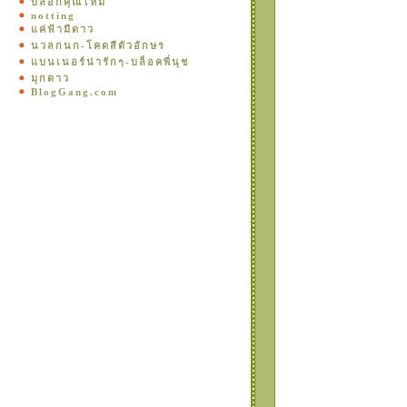
บล็อกคุณไหม
notting
ค่ฟ้ามีดาว
นวลกนก-โคดสีตัวอักษร
บนเนอร์น่ารักๆ-บล็อคพี่นุช
มุกดาว
BlogGang.com