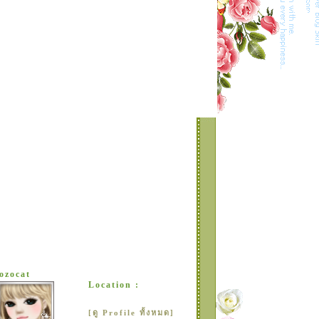
lozocat
Location :
[ดู Profile ทั้งหมด]