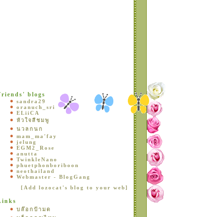
Friends' blogs
sandra29
oranuch_sri
ELiiCA
หัวใจสีชมพู
นวลกนก
mam_ma'fay
jelung
EGM2_Rose
anutta
TwinkleNano
phuetphonboriboon
neothailand
Webmaster - BlogGang
[Add lozocat's blog to your web]
Links
บล๊อกป้ามด