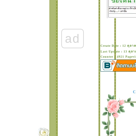
ธีมสำเร็จรูปจัดโคดรูป
บบใหม่ 1.
เซต..Sweet - Lovely
รวมโคดที่จำเป็น
สำหรับการแต่งบล้อ
ค(จัดรวมใหม่)
กรอบใส่ข้อความคอม
ad
เม้น และ กล่องใส่
ตัวเลขนับจำนวนคอม
Create Date : 12 ตุลา
เม้น แบบกิ๊ฟเก๋
Last Update : 13 ตุลา
•°¤* โคดสีสวยๆ และ
Counter : 4921 Pagevi
การสร้างกรอบเขียน
ข้อความแบบง่ายๆๆ°
¤*
•°¤* โคดทำตารางสี
ไว้ใช้เองในบล็อค ชุด
ที่ 3°¤*
•°¤* เทคนิค การจัด
คด "ข้อความวิ่งๆบน
บนเนอร์" *¤°•
ของเล่นใหม่มาแล้วจ้า
•°¤* แจกธีมสวยๆ
สไตล์สาวน่ารัก แต่ง
บล็อคจ้า *¤°•
•°¤* ธีมรูป หมี pooh
พร้อมโคด เปลี่ยนหน้า