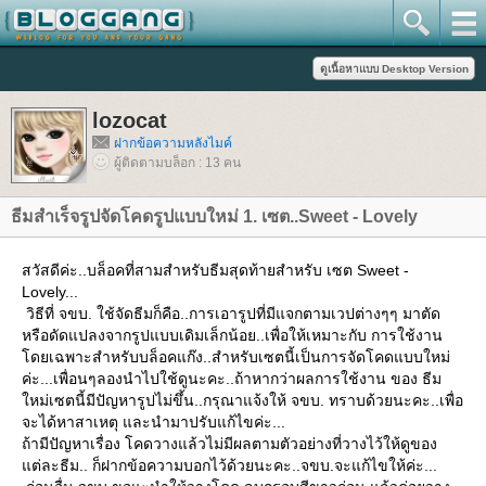
lozocat
ฝากข้อความหลังไมค์
ผู้ติดตามบล็อก : 13 คน
ธีมสำเร็จรูปจัดโคดรูปแบบใหม่ 1. เซต..Sweet - Lovely
สวัสดีค่ะ..บล็อคที่สามสำหรับธีมสุดท้ายสำหรับ เซต Sweet -
Lovely...
วิธีที่ จขบ. ใช้จัดธีมก็คือ..การเอารูปที่มีแจกตามเวปต่างๆๆ มาตัด
หรือดัดแปลงจากรูปแบบเดิมเล็กน้อย..เพื่อให้เหมาะกับ การใช้งาน
ดยเฉพาะสำหรับบล็อคแก๊ง..สำหรับเซตนี้เป็นการจัดโคดแบบใหม่
ค่ะ...เพื่อนๆลองนำไปใช้ดูนะคะ..ถ้าหากว่าผลการใช้งาน ของ ธีม
หม่เซตนี้มีปัญหารูปไม่ขึ้น..กรุณาแจ้งให้ จขบ. ทราบด้วยนะคะ..เพื่อ
จะได้หาสาเหตุ และนำมาปรับแก้ไขค่ะ...
ถ้ามีปัญหาเรื่อง โคดวางแล้วไม่มีผลตามตัวอย่างที่วางไว้ให้ดูของ
ต่ละธีม.. ก็ฝากข้อความบอกไว้ด้วยนะคะ..จขบ.จะแก้ไขให้ค่ะ...