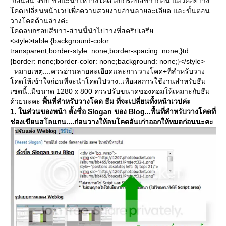
ก่อนอื่น จขบ ขอแะนำให้วางโคด ลบกรอบสีขาวก่อน แล้วค่อยวาง
คดเปลี่ยนหน้าเวปเพื่อความสวยงามอ่านลายละเอียด และขั้นตอน
วางโคดด้านล่างค่ะ.....
คดลบกรอบสีขาว-ส่วนนี้นำไปวางที่สคริปเอรี
<style>table {background-color:
transparent;border-style: none;border-spacing: none;}td
{border: none;border-color: none;background: none;}</style>
หมายเหตุ....ควรอ่านลายละเอียดและการวางโคด+ที่สำหรับวาง
คดให้เข้าใจก่อนที่จะนำโคดไปวาง..เพื่อผลการใช้งานสำหรับธีม
เซตนี้..มีขนาด 1280 x 800 ควรปรับขนาดของคอมให้เหมาะกับธีม
ด้วยนะคะ
พื้นที่สำหรับวางโคด ธีม ที่จะเปลี่ยนทั้งหน้าเวปค่ะ
1. ในส่วนของหน้า ตั้งชื่อ Slogan ของ Blog...
พื้นที่สำหรับวางโคดที่
ช่องเขียนสโลแกน....ก่อนวางให้ลบโคดอันเก่าออกให้หมดก่อนนะคะ