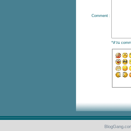
Nature is alive.
Nature is sweet.
Nature is magic.
Comment :
...Magic...
สิ่งวิเศษ...
"Good Tasty"
Valentine's Day.
คืนนี้ท้องฟ้ายังสวยดังเดิม...
*ส่วน comm
เกษตรแฟร์ 2025
"Happy Chinese New Year 2025"
Chang The Way .
น้ำใจคือน้ำใจ...ไม่ใช่ภาระ
คงคา...
Gift from Me>>>HNY 2025
คืนข้ามปี...สวัสดีปีใหม่ พ.ศ.2568
คะ
"""">>> Merry Chrismas All <<<
"""
Christmas is Coming. 🎁🎈🎊🍾
เมื่อเราลงเรือลำเดียวกัน...
Hi..December
ทศพิธราชธรรม...
เวลาของเรา...
เราต่างตัดเย็บเสื้อผ้าขึ้นเอง...
BlogGang.com
ท้องนา...และ...ท้องฟ้า