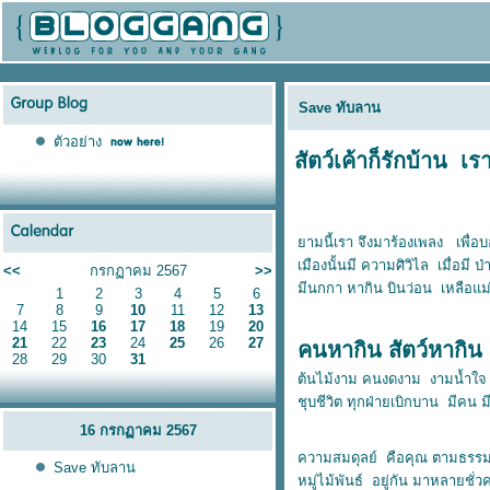
Save ทับลาน
ตัวอย่าง
สัตว์เค้าก็รักบ้าน เรา
ามนี้เรา จึงมาร้องเพลง เพื่
เมืองนั้นมี ความศิวิไล เมื่อมี
<<
กรกฏาคม 2567
>>
มีนกกา หากิน บินว่อน เหลือแม่
1
2
3
4
5
6
7
8
9
10
11
12
13
14
15
16
17
18
19
20
21
22
23
24
25
26
27
คนหากิน สัตว์หากิน
28
29
30
31
ต้นไม้งาม คนงดงาม งามน้ำใจ
ชุบชีวิต ทุกฝ่ายเบิกบาน มีคน มี
16 กรกฏาคม 2567
ความสมดุลย์ คือคุณ ตามธรรมช
Save ทับลาน
หมู่ไม้พันธ์ อยู่กัน มาหลายชั