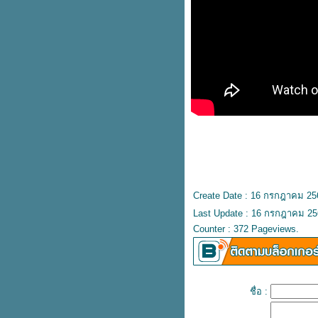
ต่งงาน...
"เวลา"
รักเธอ...ประเทศไทย...
เพื่อน...
สิ่งเล็กน้อยของพวกเรา...
กำลังใจ...
ไข่ตุ๋นที่สวยงาม...
สำคัญเสมอใจ...
เพราะเราไม่รู้...
ท่ามกลางดาวและเดือน...
ข้อความ...
ดอกไม้กับแจกัน...
ตั้งใจ...
Create Date : 16 กรกฎาคม 25
... T R U T H ...
@ แคปชั่นคุมโทน
Last Update : 16 กรกฎาคม 25
เมื่อลูกหมาหายไป...
Counter : 372 Pageviews.
จับใจ...
ไม่ง่าย...
วัด...
ความรักมันเป็นอย่างนี้...
ชื่อ :
คืนประดับดาว...
สุขสันต์วันสงกรานต์ค่ะ...