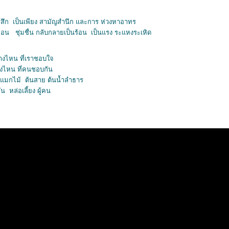
 รู้สึก เป็นเพียง สามัญสำนึก และการ ห่วงหาอาทร
นก่อน ชุ่มชื่น กลับกลายเป็นร้อน เป็นแรง ระแหงระเหิด
่างไหน ที่เราชอบใจ
งไหน ที่คนชอบกัน
ู่ แมกไม้ ต้นสาย ต้นน้ำลำธาร
 หล่อเลี้ยง ผู้คน