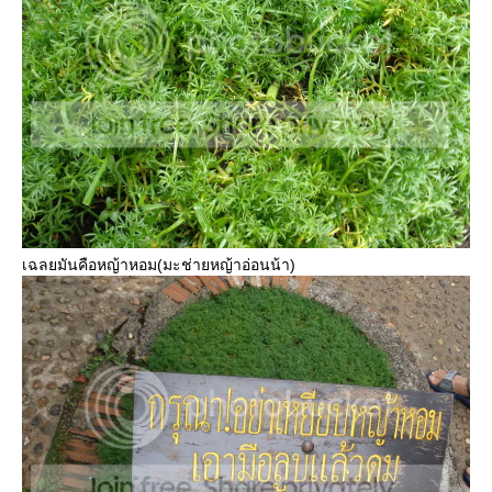
เฉลยมันคือหญ้าหอม(มะช่ายหญ้าอ่อนน้า)