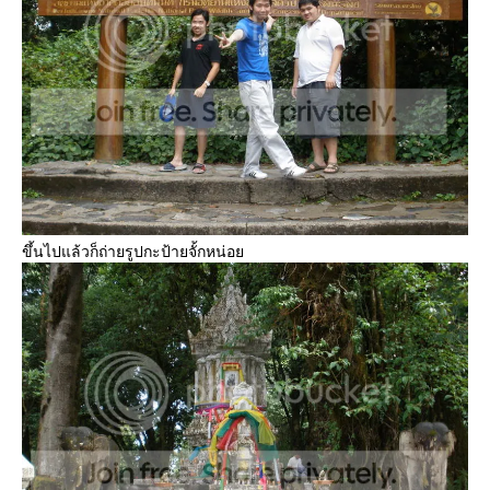
ขึ้นไปแล้วก็ถ่ายรูปกะป้ายจั้กหน่อย