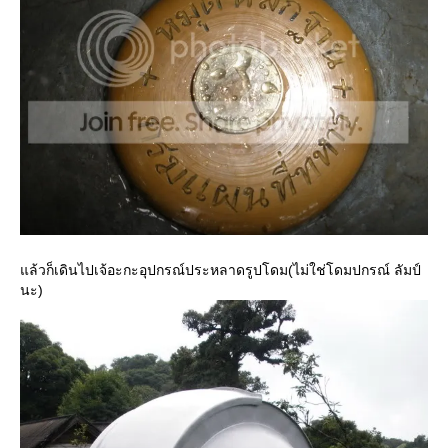
แล้วก็เดินไปเจ้อะกะอุปกรณ์ประหลาดรูปโดม(ไม่ใช่โดมปกรณ์ ลัมป์
นะ)