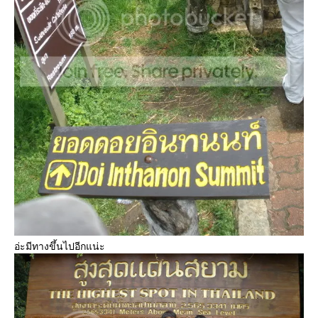
อ่ะมีทางขึ้นไปอีกแน่ะ