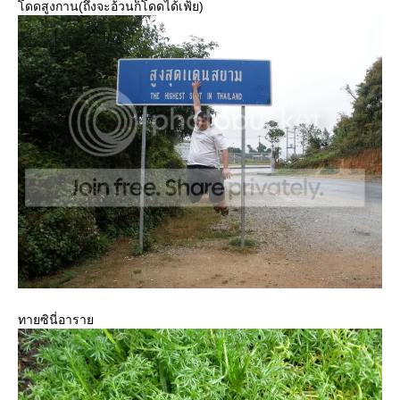
โดดสูงกาน(ถึงจะอ้วนก็โดดได้เฟ้ย)
ทายซินี่อาราย