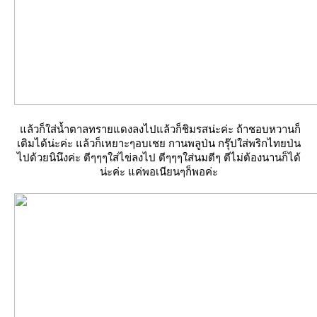
แล้วก็ใส่น้ำตาลทรายแดงลงไปแล้วก็ชิมรสน่ะค่ะ ถ้าชอบหวานก็
เติมได้น่ะค่ะ แล้วก็เหยาะๆอบเชย กานพลูป่น กรุ๊ปใส่พริกไทยป่น
ไปด้วยนินึงค่ะ ตีๆๆๆใส่ไข่ลงไป ตีๆๆๆใส่นมตีๆ ตีไม่ต้องนานก็ได้
น่ะค่ะ แค่พอเนียนๆก็พอค่ะ