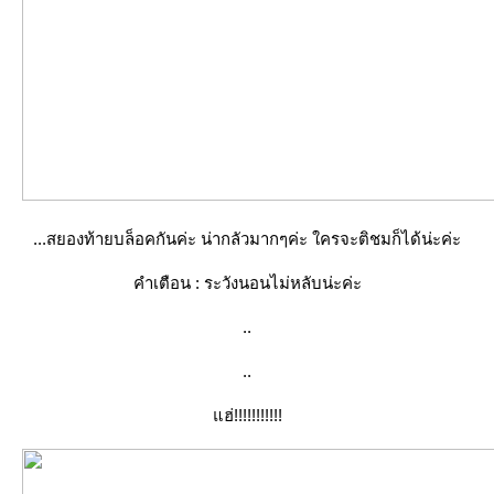
...สยองท้ายบล็อคกันค่ะ น่ากลัวมากๆค่ะ ใครจะติชมก็ได้น่ะค่ะ
คำเตือน : ระวังนอนไม่หลับน่ะค่ะ
..
..
แฮ่!!!!!!!!!!!