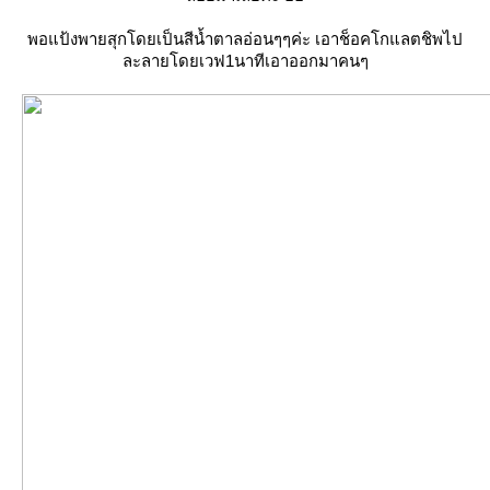
พอแป้งพายสุกโดยเป็นสีน้ำตาลอ่อนๆๆค่ะ เอาช็อคโกแลตชิพไป
ละลายโดยเวฟ1นาทีเอาออกมาคนๆ