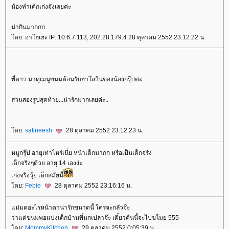
น้องทำเค้กเก่งจังเลยค่ะ
น่ากินมากกก
โดย: อาโฮเฮะ IP: 10.6.7.113, 202.28.179.4 28 ตุลาคม 2552 23:12:22 น.
พี่ดาว มาดูเมนูขนมต้อนรับฮาโลวีนของน้องกรุ๊ปค่ะ
ส่วนสองรูปสุดท้าย...น่ารักมากเลยค่ะ..
โดย:
satineesh
28 ตุลาคม 2552 23:12:23 น.
หนูกรุ๊ป อายุเท่าไหร่เนี่ย หน้าเด็กมากก หรือเป็นเด็กจริง
เด็กจริงๆด้วย อายุ 14 เองง่ะ
เก่งจริงวุ้ย เด็กสมัยนี้
โดย:
Febie
28 ตุลาคม 2552 23:16:16 น.
แม่มดอะไรหน้าตาน่ารักขนาดนี้ ใครจะกลัวจ๊ะ
ว่าแต่ขนมพอแบ่งเด็กบ้านพี่นกเปล่าจ๊ะ เดี๋ยวคืนนี้จะไปขโมย 555
โดย:
MommyKitchen
29 ตุลาคม 2552 0:05:39 น.