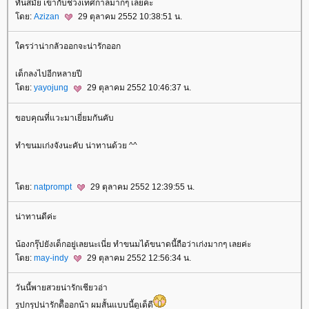
ทันสมัย เข้ากับช่วงเทศกาลมากๆ เลยคะ
โดย:
Azizan
29 ตุลาคม 2552 10:38:51 น.
ใครว่าน่ากลัวออกจะน่ารักออก
เด็กลงไปอีกหลายปี
โดย:
yayojung
29 ตุลาคม 2552 10:46:37 น.
ขอบคุณที่แวะมาเยี่ยมกันคับ
ทำขนมเก่งจังนะคับ น่าทานด้วย ^^
โดย:
natprompt
29 ตุลาคม 2552 12:39:55 น.
น่าทานดีค่ะ
น้องกรุ๊ปยังเด็กอยู่เลยนะเนี่ย ทำขนมได้ขนาดนี้ถือว่าเก่งมากๆ เลยค่ะ
โดย:
may-indy
29 ตุลาคม 2552 12:56:34 น.
วันนี้พายสวยน่ารักเชียวอ่า
รูปกรุปน่ารักดีิออกน้า ผมสั้นแบบนี้ดูเด็ดี