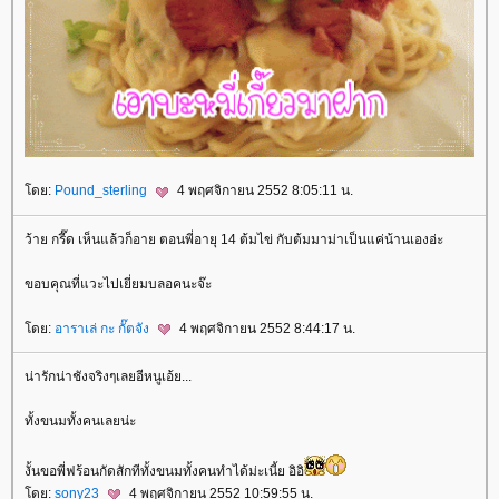
โดย:
Pound_sterling
4 พฤศจิกายน 2552 8:05:11 น.
ว้าย กรี๊ด เห็นแล้วก็อาย ตอนพี่อายุ 14 ต้มไข่ กับต้มมาม่าเป็นแค่น้านเองอ่ะ
ขอบคุณที่แวะไปเยี่ยมบลอคนะจ๊ะ
โดย:
อาราเล่ กะ กั๊ตจัง
4 พฤศจิกายน 2552 8:44:17 น.
น่ารักน่าชังจริงๆเลยอีหนูเอ้ย...
ทั้งขนมทั้งคนเลยน่ะ
งั้นขอพี่ฟร้อนกัดสักทีทั้งขนมทั้งคนทำได้ม่ะเนี้ย อิอิ
โดย:
sony23
4 พฤศจิกายน 2552 10:59:55 น.