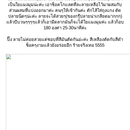
เป็นใยแมงมุมน่ะค่ะ เอาช็อคโกแลตที่ละลายเหลือไว้มาผสมกับ
ส่วนผสมที่แบ่งออกมาค่ะ คนๆให้เข้ากันค่ะ ตักไส้ใส่ถุงแกง ตัด
ปลายนิดๆน่ะค่ะ ลายจะได้สวยๆ(ของกรุ๊ปลายน่าเกลียดมากกก)
แล้วบีบวนๆๆๆๆแล้วก็เอามีดลากมันก็จะได้ใยแมงมุมค่ะ แล้วก็อบ
180 องศา 25-30นาทีค่ะ
ปิ๊ง ลายไม่ค่อยสวยแต่ชอบที่สีมันตัดกันอ่ะค่ะ สีเหลืองตัดกับสีดำ
ช็อคๆงามแล้วยังอร่อยอีก ร้ายจริงเทอ 5555