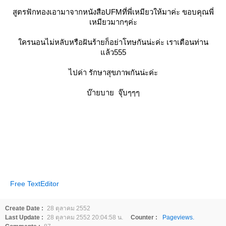
สูตรฟักทองเอามาจากหนังสือUFMที่พี่เหมียวให้มาค่ะ ขอบคุณพี่
เหมียวมากๆค่ะ
ใครนอนไม่หลับหรือฝันร้ายก็อย่าโทษกันน่ะค่ะ เราเตือนท่าน
แล้ว555
ไปค่า รักษาสุขภาพกันน่ะค่ะ
บ๊ายบาย จุ๊บๆๆๆ
Free TextEditor
Create Date :
28 ตุลาคม 2552
Last Update :
28 ตุลาคม 2552 20:04:58 น.
Counter :
Pageviews.