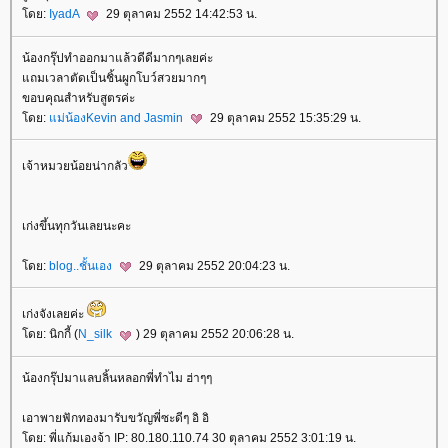
โดย:
IyadA
29 ตุลาคม 2552 14:42:53 น.
น้องกรุ๊ปทำออกมาแล้วดีดีมากๆเลยค่ะ
แถมเวลาตัดเป็นชิ้นผูกโบว์สวยมากๆ
ขอบคุณสำหรับสูตรค่ะ
โดย:
แม่น้องKevin and Jasmin
29 ตุลาคม 2552 15:35:29 น.
เจ้าหมวยน้อยน่ากลัว
เก่งขึ้นทุกวันเลยนะคะ
โดย:
blog..ชั้นเอง
29 ตุลาคม 2552 20:04:23 น.
เก่งจังเลยค่ะ
โดย: นิกกี้ (
N_silk
) 29 ตุลาคม 2552 20:06:28 น.
น้องกรุ๊ปมาแลบลิ้นหลอกพี่ทำไม ฮ่าๆๆ
เอาพายฟักทองมารับขวัญพี่ซะดีๆ อิ อิ
โดย: พี่แก้มเองจ้า IP: 80.180.110.74 30 ตุลาคม 2552 3:01:19 น.