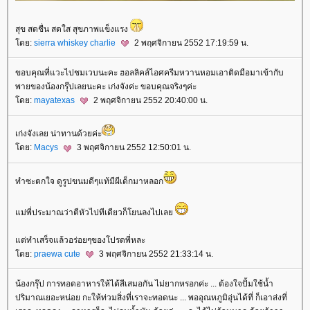
สุข สดชื่น สดใส สุขภาพแข็งแรง
โดย:
sierra whiskey charlie
2 พฤศจิกายน 2552 17:19:59 น.
ขอบคุณที่แวะไปชมเวบนะคะ ฮอลลิคส์ไอศครีมหวานหอมเอาติดมือมาเข้ากับ
พายของน้องกรุ๊ปเลยนะคะ เก่งจังค่ะ ขอบคุณจริงๆค่ะ
โดย:
mayatexas
2 พฤศจิกายน 2552 20:40:00 น.
เก่งจังเลย น่าทานด้วยค่ะ
โดย:
Macys
3 พฤศจิกายน 2552 12:50:01 น.
ทำซะตกใจ ดูรูปขนมดีๆแท้มีผีเด็กมาหลอก
แม่พี่ประมาณว่าตีหัวไปทีเดียวก็โยนลงไปเลย
แต่ทำเสร็จแล้วอร่อยๆของโปรดพี่หละ
โดย:
praewa cute
3 พฤศจิกายน 2552 21:33:14 น.
น้องกรุ๊ป การทอดอาหารให้ได้สีเสมอกัน ไม่ยากหรอกค่ะ ... ต้องใจปั้มใช้น้ำ
ปริมาณเยอะหน่อย กะให้ท่วมสิ่งที่เราจะทอดนะ ... พออุณหภูมิอุ่นได้ที่ ก็เอาส่งที่