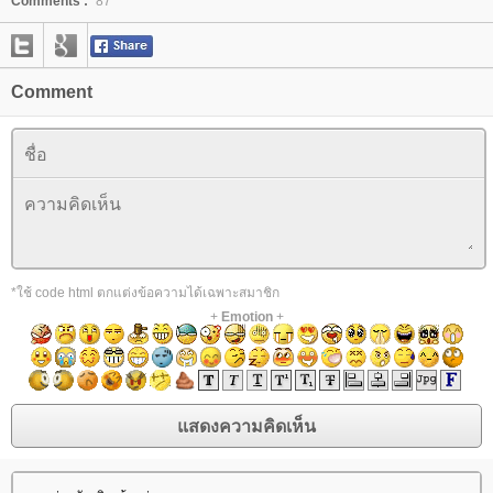
Comments :
87
Comment
*ใช้ code html ตกแต่งข้อความได้เฉพาะสมาชิก
+
Emotion
+