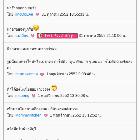
น่าร๊ากกกกก สมวัย
โดย:
iMcOoLAe
31 ตุลาคม 2552 18:55:33 น.
น่าอร่อยจังนู๋กรุ๊ป
โดย:
แม่เฮือน
31 ตุลาคม 2552 21:10:00 น.
พี่ว่าสวยและน่าทานมากกว่าค่ะ
รูปนั้นผมทรงใหม่หรือเปล่าค่ะ ถ้าใช่พี่ว่าดูน่ารักมาก ๆ เลย อยากไปตัดบ้างจังเลย
ค่ะ
โดย:
สวยตลอดกาล
1 พฤศจิกายน 2552 9:08:46 น.
ทำได้ยังไงเนี่ยยยย เก่งงงงง
โดย:
mepeng
1 พฤศจิกายน 2552 13:30:08 น.
เข้ามาขโมยขนมอีกรอบค่ะ ก็มันอร่อยอ่ะเนาะ
โดย:
MommyKitchen
1 พฤศจิกายน 2552 15:12:52 น.
สวัสดีครับน้องมิคุริ