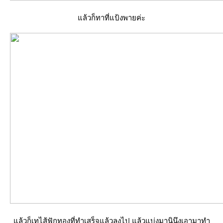
แล้วก็ทาที่แป้งพายค่ะ
แล้วก็เทไส้ฟักทองที่ทำเสร็จแล้วลงไป แล้วแบ่งมานินึงเอามาทำ