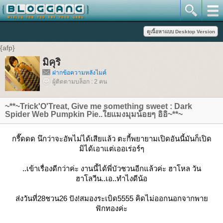
{afp}
มิคุริ
ฝากข้อความหลังไมค์
ผู้ติดตามบล็อก : 2 คน
~**~Trick'O'Treat, Give me something sweet : Dark
Spider Web Pumpkin Pie..ใยแมงมุมน้อยๆ อิอิ~**~
กรี๊ดดด นึกว่าจะอัพไม่ได้เสียแล้ว ตะกี้พยายามเปิดอันนี้มันก็เปิด
มิได้เอาแต่เออเร่อร์ๆ
..เข้าเรื่องดีกว่าค่ะ งานนี้ได้พี่บัวชวนอีกแล้วค่ะ ฮาโหล วัน
ฮาโลวีน..เอ..ทำไงดีน้อ
ส่งวันที่28ชวน26 ปัง!สมองระเบิด5555 คิดไม่ออกนอกจากพาย
ฟักทองค่ะ