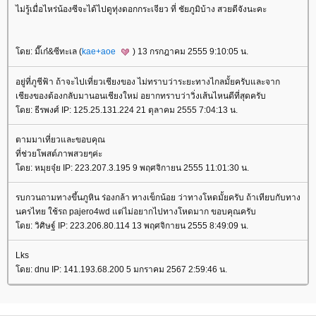
ไม่รู้เมื่อไหร่น้องซีจะได้ไปดูทุ่งดอกกระเจียว ที่ ชัยภูมิบ้าง สวยดีจังนะคะ
โดย: มี๊เก๋&ซีทะเล (
kae+aoe
) 13 กรกฎาคม 2555 9:10:05 น.
อยู่ที่ภูชีฟ้า ถ้าจะไปเที่ยวเชียงของ ไม่ทราบว่าระยะทางไกลมั้ยครับและจาก
เชียงของต้องกลับมานอนเชียงใหม่ อยากทราบว่าวิ่งเส้นไหนดีที่สุดครับ
โดย: ธีรพงศ์ IP: 125.25.131.224 21 ตุลาคม 2555 7:04:13 น.
ตามมาเที่ยวและขอบคุณ
ที่ช่วยโพสต์ภาพสวยๆค่ะ
โดย: หมุยจุ๋ย IP: 223.207.3.195 9 พฤศจิกายน 2555 11:01:30 น.
รบกวนถามทางขึ้นภูหิน ร่องกล้า ทางเข็กน้อย ว่าทางโหดมั้ยครับ ถ้าเทียบกับทาง
นครไทย ใช้รถ pajero4wd แต่ไม่อยากไปทางโหดมาก ขอบคุณครับ
โดย: วิศิษฐ์ IP: 223.206.80.114 13 พฤศจิกายน 2555 8:49:09 น.
Lks
โดย: dnu IP: 141.193.68.200 5 มกราคม 2567 2:59:46 น.