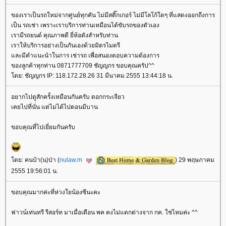
ของเราเป็นรถใหม่จากศูนย์ทุกคัน ไม่มีสติ๊กเกอร์ ไม่มีโลโก้ใดๆ ที่แสดงออกถึงการ
เป็น รถเช่า เพราะเราบริการท่านเหมือนได้ขับรถของตัวเอง
เรามีรถยนต์ คุณภาพดี ยี่ห้อดังสำหรับท่าน
เราให้บริการอย่างเป็นกันเองด้วยมิตรไมตรี
และมีคำแนะนำในการ เช่ารถ เพื่อสนองตอบความต้องการ
ของลูกค้าทุกท่าน 0871777709 ชัญญกร ขอบคุณครัป^^
โดย: ชัญญกร IP: 118.172.28.26 31 มีนาคม 2555 13:44:18 น.
อยากไปดูสักครั้งเหมือนกันครับ ดอกกระเจียว
เคยไปที่นั่น แต่ไม่ได้ไปตอนมีบาน
ขอบคุณที่ไปเยี่ยมกันครับ
โดย: คนบ้า(น)ป่า (
nulaw.m
) 29 พฤษภาคม
2555 19:56:01 น.
ขอบคุณมากค่ะที่ห่วงใยน้องซีนะคะ
ฟาวน์เท่นทรี รีสอร์ท มาเมื่อเดือน พค คงไม่แตกต่างจาก กค. ใช่ไหมค่ะ ^^