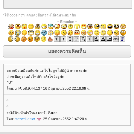
*ใช้ code html ตกแต่งข้อความได้เฉพาะสมาชิก
+
Emotion
+
อยากปัยเหมือนกันค่ะ แต่ไปไม่ถูก ไม่มีผู้นำทางเลยค่ะ
ว่าจะปัยดูงานตัวใหม่ที่กะลังโชว์อยู่ค่ะ
^U^
ดย: u IP: 58.9.44.137 16 มิถุนายน 2552 22:18:09 น.
^
^
รถใต้ดิน หัวลำโำพง เลยจ้ะ ถึงเล
ดย:
merveillesxx
25 มิถุนายน 2552 1:47:20 น.