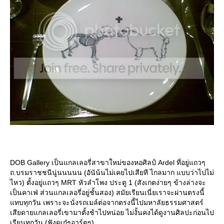
DOB Gallery เป็นแกลเลอรี่สาขาใหม่ของหอศิลป์ Ardel ที่อยู่แถวๆ
ถ.บรมราชชนีนู่นนนนน (อันัน้นไม่เคยไปเสียที ไกลมาก แบบว่าไปไม่
ไหว) ตั้งอยู่แถวๆ MRT หัวลำโพง ประตู 1 (สังเกตง่ายๆ ข้างล่างจะ
เป็นคาเฟ่ ส่วนแกลเลอรี่อยู่ชั้นสอง) สมัยเรียนเนี่ยเราจะผ่านตรงนี้
ทบทุกวัน เพราะจะนั่งรถเมล์ต่อจากตรงนี้ไปมหาลัยธรรมศาสตร์
เสียดายแกลเลอรี่เขามาตั้งช้าไปหน่อย ไม่งั้นคงได้ดูงานศิลปะก่อนไป
เรียนทุกวัน (ฟังดูเก๋ๆอาร์ตๆ)