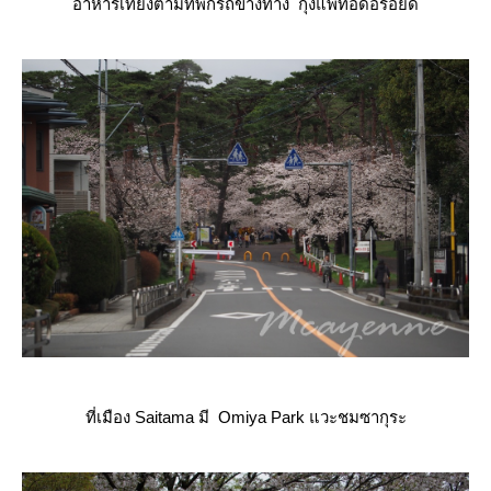
อาหารเที่ยงตามที่พักรถข้างทาง กุ้งแพทอดอร่อยดี
ที่เมือง Saitama มี Omiya Park แวะชมซากุระ