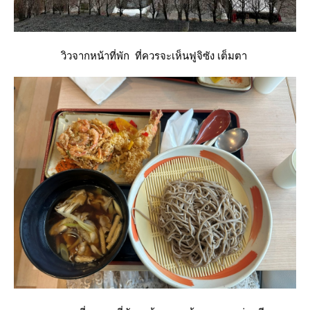
วิวจากหน้าที่พัก ที่ควรจะเห็นฟูจิซัง เต็มตา