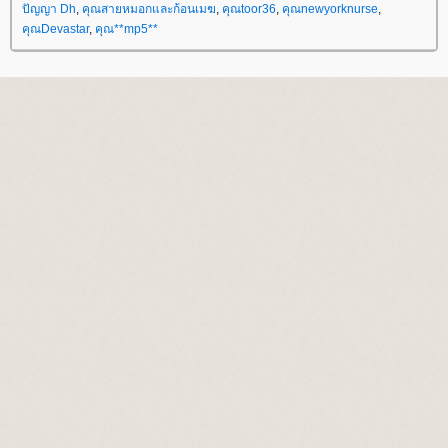
ปัญญา Dh
,
คุณสายหมอกและก้อนเมฆ
,
คุณtoor36
,
คุณnewyorknurse
,
คุณDevastar
,
คุณ**mp5**