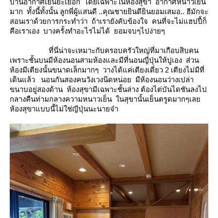
บ้านอากาศเย็นยะเยือก โดยเฉพาะในห้องสุขา อากาศหนาวเย็น
มาก ทั้งนี้ทั้งนั้น ลูกพี่ผู้แสนดี ..คุณชายยินดียินยอมเสมอ.. ฮีมักจะ
สอนเราด้วยการกระทำว่า ถ้าเรายังคับข้องใจ คนที่จะไม่แฮปปี้ก็
คือเราเอง บางครั้งทำอะไรไม่ได้ ยอมจบๆไปง่ายๆ
ที่นี่น่าจะเหมาะกับครอบครัวใหญ่ที่มาเกือบสิบคน
เพราะชั้นบนมีห้องนอนสามห้องและมีที่นอนญี่ปุ่นให้ปูเอง ส่วน
ห้องมีเตียงนั้นขนาดเล็กมากๆ วางได้แค่เตียงเดี่ยว 2 เตียงไม่มีที่
เดินแล้ว นอนกันสองคนวังเวงนิดหน่อย มีห้องนอนว่างเปล่า
ขนาบอยู่สองด้าน ห้องสุขามีเฉพาะชั้นล่าง ต้องไต่บันไดชันลงไป
กลางคืนท่ามกลางความหนาวเย็น ในสุขานั้นเย็นตรูดมากๆเล
ห้องสุขาแบบนี้ไม่ใช่ญีปุ่นนะนายจ๋า