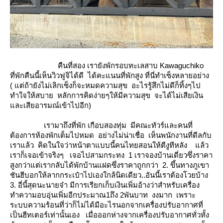
คืนที่สอง เรายังพักรอบทะเลสาบ Kawaguchiko
ที่พักคืนนี้เห็นวิวฟูจิได้ดี ได้คะแนนที่พักสูง ที่นี่ทำเซ็งหลายอย่าง
( แต่ถ้ายังไม่เลิกเซ็งก็จะหมดความสุข อะไรรู้สึกไม่ดีก็ทิ้งๆไป
ทำใจให้สบาย หลักการคิดง่ายๆให้มีความสุข จะได้ไม่เสียเงิน
ละเสียอารมณ์เข้าไปอีก)
เรามาถึงที่พัก เกือบสองทุ่ม มีคณะทัวร์และคนที่
ต้องการห้องพักเต็มไปหมด อย่างไม่น่าเชื่อ เห็นพนักงานที่ดีลกับ
เราแล้ว คิดในใจว่าหน้าตาแบบนี้คนไทยสอนให้ตีงูทีหลัง แล้ว
เราก็เจอเข้าจริงๆ เจอไปสามกระทง 1 เราจองบ้านเดี่ยวซึ่งราคา
สูงกว่าแต่เรากลับได้พักบ้านแฝดซึ่งราคาถูกกว่า 2. ขึ้นทางภูเขา
ชันฮีบอกให้ลากกระเป๋าไปเองใกล้นิดเดียว..อันนี้เราต้องโวยบ้าง
3. อี่นี้สุดนะนายจ๋า มีการเรียกเก็บเงินเพิ่มอ้างว่าสำหรับเครื่อง
ทำความอบอุ่นเพิ่มอีกประมาณ1ถึง 2พันบาท งงมาก เพราะ
ระบบความร้อนที่ว่าก็ไม่ได้มีอะไรนอกจากเครื่องปรับอากาศที่
เป็นฮีทเตอร์เท่านั้นเอง เมื่อออกห่างจากเครื่องปรับอากาศทั่วทั้ง