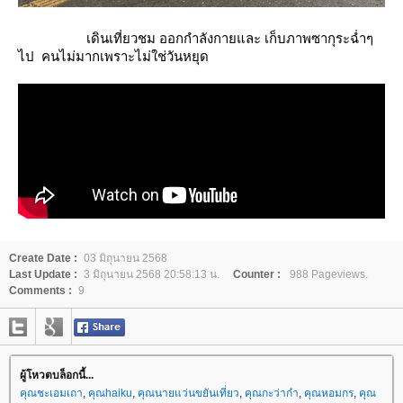
เดินเที่ยวชม ออกกำลังกายและ เก็บภาพซากุระฉ่ำๆ
ไป คนไม่มากเพราะไม่ใช่วันหยุด
Create Date :
03 มิถุนายน 2568
Last Update :
3 มิถุนายน 2568 20:58:13 น.
Counter :
988 Pageviews.
Comments :
9
ผู้โหวตบล็อกนี้...
คุณชะเอมเถา
,
คุณhaiku
,
คุณนายแว่นขยันเที่ยว
,
คุณกะว่าก๋า
,
คุณหอมกร
,
คุณ