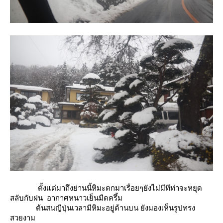
ตั้งแต่มาถึงย่านนี้หิมะตกมาเรื่อยๆยังไม่มีทีท่าจะหยุด
สลับกับฝน อากาศหนาวเย็นมืดครึ้ม
ต้นสนญีปุ่นเวลามีหิมะอยู่ด้านบน ยังมองเห็นรูปทรง
สวยงาม