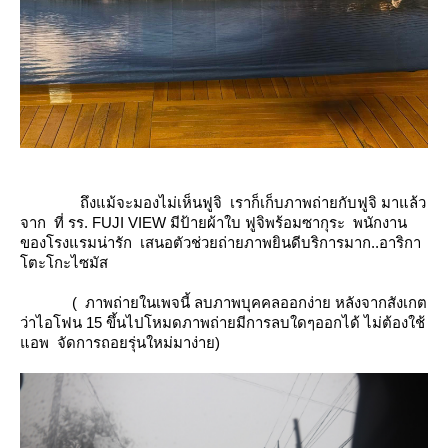
ถึงแม้จะมองไม่เห็นฟูจิ เราก็เก็บภาพถ่ายกับฟูจิ มาแล้ว
จาก ที่ รร. FUJI VIEW มีป้ายผ้าใบ ฟูจิพร้อมซากุระ พนักงาน
ของโรงแรมน่ารัก เสนอตัวช่วยถ่ายภาพยินดีบริการมาก..อาริกา
ตะโกะไซมัส
( ภาพถ่ายในเพจนี้ ลบภาพบุคคลออกง่าย หลังจากสังเกต
ว่าไอโฟน 15 ขึ้นไปโหมดภาพถ่ายมีการลบใดๆออกได้ ไม่ต้องใช้
อพ จัดการถอยรุ่นใหม่มาง่าย)