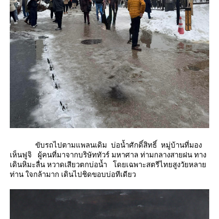
ขับรถไปตามแพลนเดิม บ่อน้ำศักดิ์สิทธิ์ หมู่บ้านที่มอง
เห็นฟูจิ ผู้คนที่มาจากบริษัททัวร์ มหาศาล ท่ามกลางสายฝน ทาง
เดินหิมะลื่น หวาดเสียวตกบ่อน้ำ โดยเฉพาะสตรีไทยสูงวัยหลา
ท่าน ใจกล้ามาก เดินไปชิดขอบบ่อทีเดียว