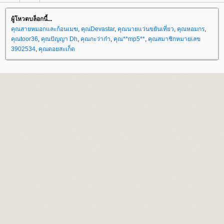
ผู้โหวตบล็อกนี้...
คุณสายหมอกและก้อนเมฆ
,
คุณDevastar
,
คุณนายแว่นขยันเที่ยว
,
คุณหอมกร
,
คุณtoor36
,
คุณปัญญา Dh
,
คุณกะว่าก๋า
,
คุณ**mp5**
,
คุณสมาชิกหมายเลข
3902534
,
คุณดอยสะเก็ด