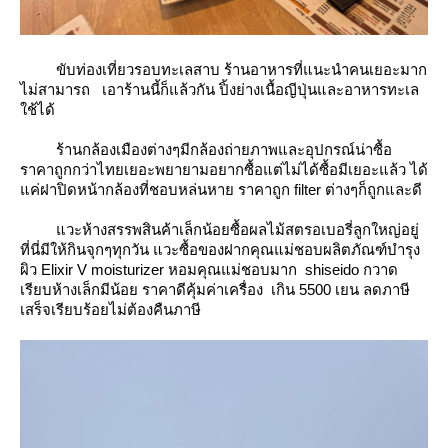
ขับท่องเที่ยวรอบทะเลสาบ ร้านอาหารที่แนะนำคนเยอะมาก
ไม่สามารถ เอาร้านนี้ก็แล้วกัน ปิ้งย่างเนื้อญีปุ่นและอาหารทะเล
ช้ได้
ร้านกล้องเมืองต่างๆมีกล้องถ่ายภาพและอุปกรณ์น่าซื้อ
ราคาถูกกว่าไทยเยอะพยายามอยากซื้อแต่ไม่ได้ซื้อมีเยอะแล้ว ได้
ค่ฝาปิดหน้ากล้องที่ชอบหล่นหาย ราคาถูก filter ต่างๆก็ถูกและดี
วะห้างสรรพสินค้าเล็กน้อยซื้อผลไม้สตรอเบอรี่ลูกใหญ่อยู่
ที่นี่มีให้กินจุกๆทุกวัน แวะซื้อของฝากคุณแม่ชอบผลิตภัณฑ์บำรุง
ผิว Elixir V moisturizer หอมคุณแม่ชอบมาก shiseido กวาด
เรียบห้างเล็กมีน้อย ราคาดีคุ้มค่าเครื่อง เกิน 5500 เยน ลดภาษี
เสร็จเรียบร้อยไม่ต้องคืนภาษี