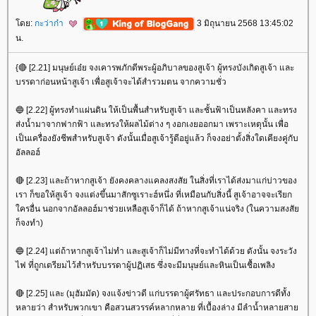
ดย:
กะว่าก๋า
3 มิถุนายน 2568 13:45:02
น.
{🔴 [2.21] มนุษย์เอ๋ย จงเคารพภักดีพระผู้อภิบาลของสูเจ้า ผู้ทรงบังเกิดสูเจ้า และ
บรรดาก่อนหน้าสูเจ้า เพื่อสูเจ้าจะได้สำรวมตน จากความชั่ว
🔵 [2.22] ผู้ทรงทำแผ่นดิน ให้เป็นพื้นสำหรับสูเจ้า และชั้นฟ้าเป็นหลังคา และทรง
ส่งน้ำมาจากฟากฟ้า และทรงให้ผลไม้ต่าง ๆ งอกเงยออกมา เพราะเหตุนั้น เพื่อ
เป็นเครื่องยังชีพสำหรับสูเจ้า ดังนั้นเมื่อสูเจ้ารู้ดีอยู่แล้ว ก็จงอย่าตั้งสิ่งใดเคียงคู่กับ
อัลลอฮ์
🔴 [2.23] และถ้าหากสูเจ้า ยังคงคลางแคลงสงสัย ในสิ่งที่เราได้ส่งมาแก่บ่าวของ
เรา ก็ขอให้สูเจ้า จงแต่งขึ้นมาสักซูเราะฮ์หนึ่ง ที่เหมือนกับสิ่งนี้ สูเจ้าอาจจะเรียก
ครอื่น นอกจากอัลลอฮ์มาช่วยเหลือสูเจ้าก็ได้ ถ้าหากสูเจ้าแน่จริง (ในความสงสั
ก็จงทำ)
🔵 [2.24] แต่ถ้าหากสูเจ้าไม่ทำ และสูเจ้าก็ไม่มีทางที่จะทำได้ด้วย ดังนั้น จงระวัง
ไฟ ที่ถูกเตรียมไว้สำหรับบรรดาผู้ปฏิเสธ ซึ่งจะมีมนุษย์และหินเป็นเชื้อเพลิง
🔴 [2.25] และ (มุฮัมมัด) จงแจ้งข่าวดี แก่บรรดาผู้ศรัทธา และประกอบการดีทั้ง
หลายว่า สำหรับพวกเขา คือสวนสวรรค์หลากหลาย ที่เบื้องล่าง มีลำน้ำหลายสา