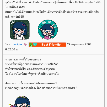
ทุเรียน2เข่งนี่ อาจารย์เต๊ะปอกใส่กล่องแช่ตู้เย็นหมดเกลี้ยง ชิมไอ้ที่เละๆปอกไม่ทัน
ไป 3เม็ดเองครับ
กินมากไม่ได้เดี๋ยวหมอตับจะโมโห เดือนหน้าต้องไปอัลตร้าซาวด เจาะเลือดอีก
ล้วละครับ555
ดย:
multiple
29 พฤษภาคม 2568
6:52:06 น.
รายการเขาคงตั้งใจจะบอกว่า
บางครั้งเราก็ถูก "ตัวตนและความน่าเชื่อถือ"
ทำให้เราเคลิ้มไป หลงเชื่อเพราะตัวบุคคล
ดยไม่สนใจเนื้อหาที่พูดว่าจริงเท็จประการใด
ลักษณะแบบนี้เราพบเจอได้โดยตลอดนะครับ
เช่นจากครูบาอาจารย์ลวงโลก หรือนักการเมืองที่ตระบัดสัตย์