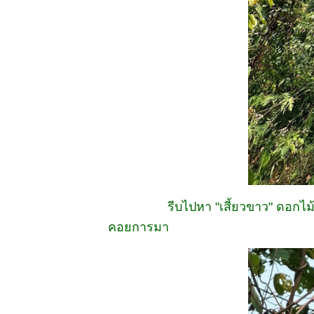
29 มิย 68 ทริป
ชมซากุระ
2025 -8
Lunch @
Mokushundo
27 มิย 68 ทริป
ชมซากุระ
2025 - 7
Kanda river &
Prince
Yamagata
Aritomo
25 มิย 68 ทริป
ชมซากุระ
2025 - 6
Chinzanso
รีบไปหา "เสี้ยวขาว" ดอกไ
Tokyo
19 มิย 68
คอยการมา
11 มิย 68 ทริป
ชมซากุระ
2568 - 5
Tokyo
6 มิย 68 # ไท
นี้รักสงบ แต่ถึง