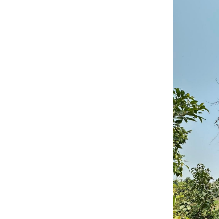
11 สค 68
Edelweiss @
งานโครงการ
หลวง central
worldรีบไปเด้อ
ค่า
26 กค 68 ส่ง
กำลังใจให้
ทหารไท
24 กค 68 ส่ง
กำลังใจให้
ทหารไท
17 กค 68 เข้า
พรรษา
9 กค 68 พัทยา
ก็แค่ปากซอ
2 กค 68 ทริป
ชมซากุระ - 9
Ueno Park &
Chidorigafuchi
Park