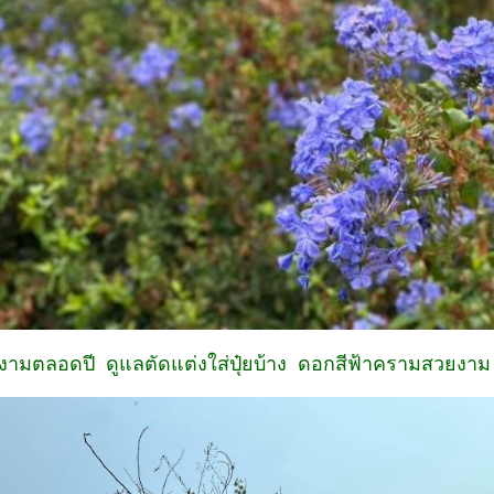
งามตลอดปี ดูแลตัดแต่งใส่ปุ๋ยบ้าง ดอกสีฟ้าครามสวยงาม