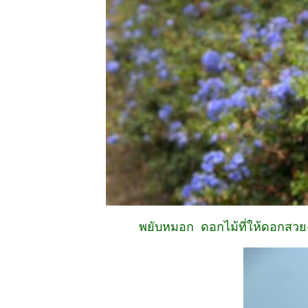
22 กย 68
วันพระ
13 กย 68
กระเจียว -
Curcuma
11 กย 68
มะเดื่อฝรั่ง
ถนนสายนี้ ...
... มีตะพาบ
หลักกิโลเมตรที่
384 "เพลงรักที่
ไม่อยากร้อง"
5 กย 68 เข้า
พรรษา หงส์
เหิน - Dancing
พยับหมอก ดอกไม้ที่ให้ดอกสวย
Ladies
28 สค 68 สวน
สามเสือ - จำปี
ซูซาน
22 สค 68 สวน
สามเสือ - นก