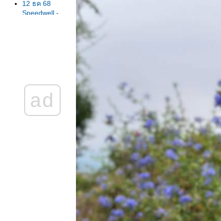
12 ธค 68
Speedwell -
Veronica
6 ธค 68 พุด
ชมพู -เข็มอุณา
กรรณ Pink
kopsia
2 ธค 68
มณฑาดอ
30 ตค 68 ดอก
ad
ไก่โอก ดอกไม้
ที่สมเด็จพระ
พันปีทรงโปรด
15 ตค 68
ปฏิบัติธรรม 9-
13 ตค 68
6 ตค 68
กาหลงแดง -
Red Orchid
Tree
25 กย 68 ผีเสื้อ
นสวน