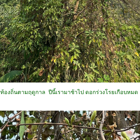
ม้ท้องถิ่นตามฤดูกาล ปีนี้เรามาช้าไป ดอกร่วงโรยเกือบห