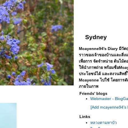
Sydney
Mcayenne94's Diary มีวัตถุป
ราวของเจ้าของบ้านและสิ่ง
เพื่อการ จัดจำหน่าย ต้นไม้ดอ
ห้นำภาพถ่าย พร้อมชื่อMcay
ประโยชน์ได้
ละสงวนสิทธิ์
Mcayenne ไปใช้ โดยการดัด
ภายในภาพ
Friends' blogs
Webmaster - BlogG
[Add mcayenne94's b
Links
หลวงตามหาบัว