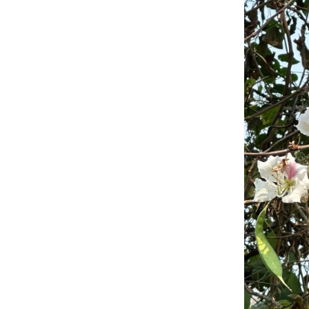
รบไม่ขลาด
3 มิย 68 ทริป
ชมซากุระ
2025 - 4
Omiya Park
Saitama
30 พค 68 ทริป
ชมซากุระ
2025-3
27 พค 68 ทริป
ชมซากุระ
2025-2
24 พค 68 สวน
สามเสือ ตะมุ
ตะมิ
14 พค 68
วิสาขปฏิบัติ
บูชา
10 พค 68 ทริป
ซากุระ 2568
22 เมย 68
ชบาม่วงดอก