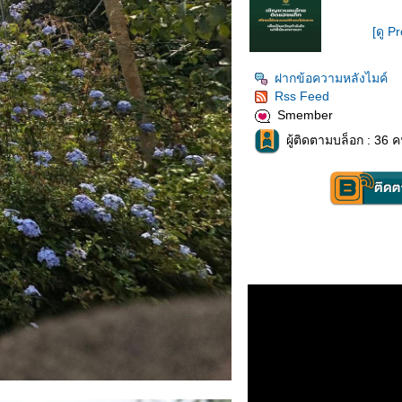
[ดู Pr
ฝากข้อความหลังไมค์
Rss Feed
Smember
ผู้ติดตามบล็อก : 36 ค