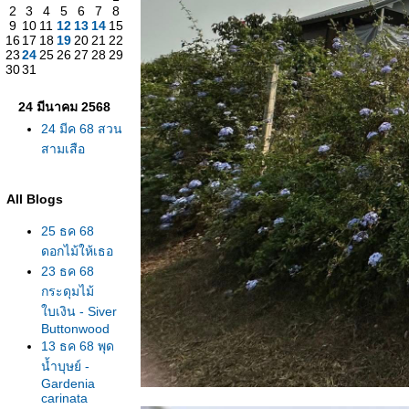
2
3
4
5
6
7
8
9
10
11
12
13
14
15
16
17
18
19
20
21
22
23
24
25
26
27
28
29
30
31
24 มีนาคม 2568
24 มีค 68 สวน
สามเสือ
All Blogs
25 ธค 68
ดอกไม้ให้เธอ
23 ธค 68
กระดุมไม้
บเงิน - Siver
Buttonwood
13 ธค 68 พุด
น้ำบุษย์ -
Gardenia
carinata