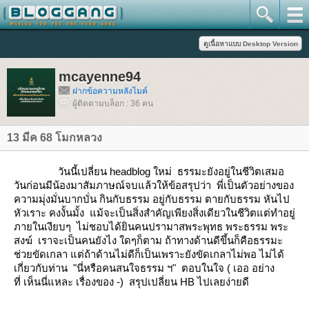
mcayenne94
ฝากข้อความหลังไมค์
ผู้ติดตามบล็อก : 36 คน
13 มีค 68 โมกหลวง
วันนี้เปลี่ยน headblog ใหม่ ธรรมะยังอยู่ในชีวิตเสมอ
วันก่อนมีน้องมาสัมภาษณ์จบแล้วให้ข้อสรุปว่า พี่เป็นตัวอย่างของ
ความมุ่งมั่นบากบั่น กินกับธรรม อยู่กับธรรม ตายกับธรรม หันไป
หัวเราะ คงงั้นมั้ง แม้จะเป็นสิ่งสำคัญเพียงสิ่งเดียวในชีวิตแต่ทำอยู่
ภายในเงียบๆ ไม่ชอบได้ยินคนปรามาสพระพุทธ พระธรรม พระ
สงฆ์ เราจะเป็นคนยังไง ใดๆก็ตาม ถ้าทางด้านดีขึ้นก็คือธรรมะ
ช่วยขัดเกลา แต่ถ้าด้านไม่ดีก็เป็นเพราะยังขัดเกลาไม่พอ ไม่ได้
เกี่ยวกับท่าน "นี่หรือคนสนใจธรรม ฯ" ตอบในใจ ( เออ อย่าง
ที่ เห็นนี่แหละ เรื่องของ -) สรุปเปลี่ยน HB ไปเลยง่ายดี