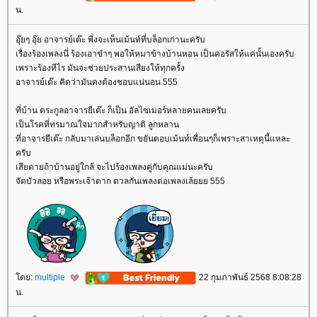
น.
อุ๊ยๆ อุ๊ย อาจารย์เต๊ะ พึ่งจะเห็นเม้นท์ที่บล็อกเก่านะครับ
เรื่องร้องเพลงนี่ ร้องเอาขำๆ พอให้หมาข้างบ้านหอน เป็นคอรัสให้แค่นั้นเองครับ
เพราะร้องทีไร มันจะช่วยประสานเสียงให้ทุกครั้ง
อาจารย์เต๊ะ คิดว่ามันคงต้องชอบแน่นอน 555
ที่บ้าน ตระกูลอาจารยืเต๊ะ ก็เป็น อัลไซเมอร์หลายคนเลยครับ
เป็นโรคที่ทรมาณใจมากสำหรับญาติ ลูกหลาน
ที่อาจารยืเต๊ะ กลับมาเล่นบล็อกอีก ขยันตอบเม้นท์เพื่อนๆก็เพราะสาเหตุนี้แหละ
ครับ
เสียดายถ้าบ้านอยู่ใกล้ จะไปร้องเพลงคู่กับคุณแม่นะครับ
จัดบัวลอย หรือพระเจ้าตาก ดวลกันเพลงต่อเพลงเล้ยยย 555
ดย:
multiple
22 กุมภาพันธ์ 2568 8:08:28
น.