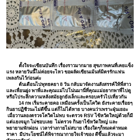
ตั้งใจจะเขียนบันทึก เรื่องราวมากมาย สุขภาพคนที่เคยแข็ง
รง หลายวันนี้ไม่ค่อยจะไหว ขอผลัดเขียนเม้นท์มิตรรักแฟน
เพลงกันไว้ก่อนค่ะ
ต้นเดือนไปพุทธคยา 8 วัน กลับมาจัดงานสังสรรค์ให้พี่สาว
ละเพื่อนฝูง พาพี่และคุณแม่ไปโน่นมานี่ที่คุณแม่อยากพาพี่ไปดู
หรือไประลึกความหลังสมัยลูกยังเล็กและครอบครัวไปเที่ยวกัน
14 กพ เริ่มระคายคอ เหมือนครั้งเป็นโควิด ยังระคายเรื่อยๆ
กินยาปฏิชีวนะไม่ดีขึ้น แต่ก็ไม่ได้หาย บางคนว่าเพราะฝุ่นเยอะ
เมื่อวานลองตรวจโควิดไม่พบ จะตรวจ RSV ไข้หวัดใหญ่ด้วยก็มี
ต่แยงจมูก ไม่ชอบเลย ไม่ตรวจ กินยาไข้หวัดใหญ่ และ
พยายามพักผ่อน เวลาร่างกายไม่สบาย เรื่องใดๆก็หมดค่าหมด
ราคา มีประโยชน์ได้พิจารณากายใจเจ้าของ ดีขึ้นแล้วจะมา