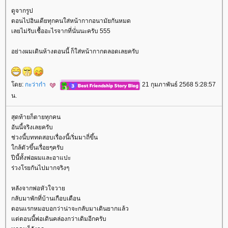
ดูจากรูป
ตอนไปอินเดียทุกคนใส่หน้ากากอนามัยกันหมด
เลยไม่รับเชื้ออะไรจากที่นั่นนะครับ 555
อย่างผมเดินห้างตอนนี้ ก็ใส่หน้ากากตลอดเลยครับ
ดย:
กะว่าก๋า
21 กุมภาพันธ์ 2568 5:28:57
น.
สุดท้ายก็ตายทุกคน
อันนี้จริงเลยครับ
ช่วงนี้บททดสอบเรื่องนี้เริ่มมาถี่ขึ้น
กล้ตัวขึ้นเรื่อยๆครับ
ปีนี้ทั้งพ่อผมและอาแปะ
ร่วงโรยกันไปมากจริงๆ
หลังจากพ่อหัวใจวา
กลับมาพักที่บ้านเกือบเดือน
ตอนแรกหมอบอกว่าน่าจะกลับมาเดินยากแล้ว
ต่ตอนนี้พ่อเดินคล่องกว่าเดิมอีกครับ