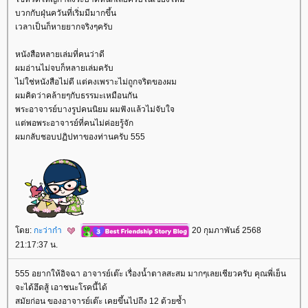
บวกกับฝุ่นควันที่เริ่มมีมากขึ้น
เวลาเป็นก็หายยากจริงๆครับ
หนังสือหลายเล่มที่คนว่าดี
ผมอ่านไม่จบก็หลายเล่มครับ
ไม่ใช่หนังสือไม่ดี แต่คงเพราะไม่ถูกจริตของผม
ผมคิดว่าคล้ายๆกับธรรมะเหมือนกัน
พระอาจารย์บางรูปคนนิยม ผมฟังแล้วไม่จับใจ
ต่พอพระอาจารย์ที่คนไม่ค่อยรู้จัก
ผมกลับชอบปฏิปทาของท่านครับ 555
ดย:
กะว่าก๋า
20 กุมภาพันธ์ 2568
21:17:37 น.
555 อยากให้อิจฉา อาจารย์เต๊ะ เรื่องน้ำตาลสะสม มากๆเลยเชียวครับ คุณพี่เย็น
จะได้ฮึดสู้ เอาชนะโรคนี้ได้
สมัยก่อน ของอาจารย์เต๊ะ เคยขึ้นไปถึง 12 ด้วยซ้ำ