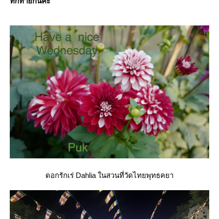
ทักทายกันค่ะ
ดอกรักเร่ Dahlia ในสวนที่วัดไทยพุทธคยา