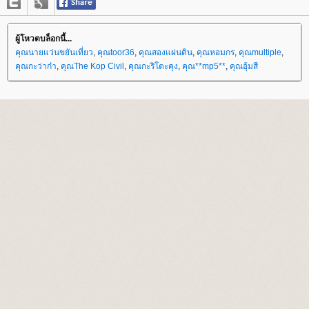
ผู้โหวตบล็อกนี้...
คุณนายแว่นขยันเที่ยว
,
คุณtoor36
,
คุณสองแผ่นดิน
,
คุณหอมกร
,
คุณmultiple
,
คุณกะว่าก๋า
,
คุณThe Kop Civil
,
คุณกะริโตะคุง
,
คุณ**mp5**
,
คุณอุ้มสี