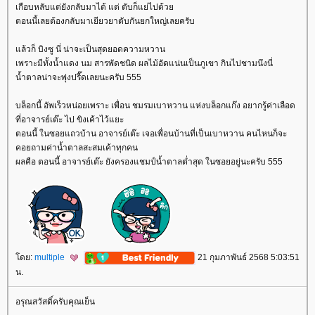
เกือบหลับแต่ยังกลับมาได้ แต่ ตับก็แย่ไปด้ว
ตอนนี้เลยต้องกลับมาเยียวยาตับกันยกใหญ่เลยครับ
ล้วก็ บิงซู นี่ น่าจะเป็นสุดยอดความหวาน
เพราะมีทั้งน้ำแดง นม สารพัดชนิด ผลไม้อัดแน่นเป็นภูเขา กินไปชามนึงนี่
น้ำตาลน่าจะพุ่งปรี๊ดเลยนะครับ 555
บล็อกนี้ อัพเร็วหน่อยเพราะ เพื่อน ชมรมเบาหวาน แห่งบล็อกแก๊ง อยากรู้ค่าเลือด
ที่อาจารย์เต๊ะ ไป ขิงเค้าไว้แยะ
ตอนนี้ ในซอยแถวบ้าน อาจารย์เต๊ะ เจอเพื่อนบ้านที่เป็นเบาหวาน คนไหนก็จะ
คอยถามค่าน้ำตาลสะสมเค้าทุกคน
ผลคือ ตอนนี้ อาจารย์เต๊ะ ยังครองแชมป์น้ำตาลต่ำสุด ในซอยอยู่นะครับ 555
ดย:
multiple
21 กุมภาพันธ์ 2568 5:03:51
น.
อรุณสวัสดิ์ครับคุณเย็น