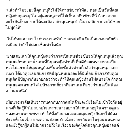
“แล้วทำไมระยะนี้คุณหนูถึงไม่ให้ภาสขับรถให้ล่ะ ตอนเย็นวันที่คุณ
หญิงกับคุณหนูวิไม่อยู่คุณหนูเธอก็ไม่เห็นมากินข้าวที่นี่ ถ้าทะเลาะ
อะไรกันก็บอกยายได้นะเผื่อว่าถ้าคุณหนูเข้าใจภาสผิดยายจะได้ช่วย
ไปพูดให้”
“ไม่ได้ทะเลาะอะไรกันหรอกครับ” ชายหนุ่มยืนยันเมื่อนางมาลัยทำ
เหมือนว่ายังไม่ค่อยเชื่อเท่าใดนัก
“ยายเคยเล่าให้คุณหญิงฟังว่าภาสเป็นคนช่วยขับรถให้คุณหนูแล้วคุณ
หนูเธอก็ชอบมานั่งเล่นที่นี่คุณหญิงท่านก็เห็นดีด้วยเพราะท่านเป็น
ห่วงไม่อยากให้คุณหนูต้องขึ้นแท็กซี่แล้วท่านก็กลัวว่าคุณหนูอาจจะ
เหงา ได้มาคุยเล่นกับภาสที่นี่คุณหนูเธอจะได้มีเพื่อน ถ้าภาสกับคุณ
หนูเกิดมีปัญหากันยายกลัวว่าจะทำให้คุณหญิงท่านไม่สบายใจ ถ้าคุณ
หนูเธอจะเอาแต่ใจไปบ้างภาสก็อย่าถือสาเลย ถือซะว่าเธอเป็นน้อง
สาวคนหนึ่ง”
เมื่อนางมาลัยเห็นว่ารกันดากับภาวัฒน์คล้ายจะมีเรื่องไม่เข้าใจกันอยู่
นางก็เกิดรู้สึกไม่สบายใจเพราะนางอยากให้รกันดาอยู่ในความดูแล
ของหลานชายเพราะทำให้ทั้งตัวนางเองและคุณหญิงกันยาไม่ต้อง
กังวลทั้งในเรื่องของความปลอดภัยเนื่องจากรกันดาไม่รู้ถนนหนทาง
และยังรู้จักผู้คนไม่มากรวมถึงในเรื่องของจิตใจที่ตัวคุณหญิงอาจแค่