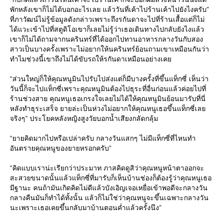
พักหลังเขาก็ไม่ได้บอกอะไรเลย แล้ววันที่เค้าไปร้านเค้าไปยังไงครับ”
ที่ภาวัฒน์ไม่รู้ข้อมูลดังกล่าวเพราะถึงรกันดาจะไปที่ร้านเสื้อแต่ก็ไม่
ได้แวะเข้าไปที่สตูดิโอเขาก็เลยไม่รู้ว่าเธอเดินทางไปกลับยังไงแล้ว
เขาก็ไม่ได้ถามจากนครินทร์ที่ได้ออกไปทานอาหารกลางวันกับสอง
สาวเป็นบางครั้งเพราะไม่อยากให้นครินทร์ย้อนถามเขาเหมือนกันว่า
ทำไมช่วงนี้เขาถึงไม่ได้ขับรถให้รกันดาเหมือนอย่างเคย
“ส่วนใหญ่ก็ให้คุณหนูมินไปรับไปส่งแต่ก็มีบางครั้งที่ขึ้นแท็กซี่ เห็นว่า
วันนี้ก็จะไปแท็กซี่เพราะคุณหนูมินต้องไปธุระที่อื่นก่อนแล้วค่อยไปที่
ร้านช่วงสาย คุณหนูเธอเกรงใจเลยไม่ได้ให้คุณหนูมินย้อนมารับที่นี่
หลังทำธุระเสร็จ ยายล่ะเป็นห่วงไม่อยากให้คุณหนูเธอขึ้นแท็กซี่เลย
จริงๆ” ประโยคหลังหญิงสูงวัยบอกน้ำเสียงกลัดกลุ้ม
“ยายคิดมากไปหรือเปล่าครับ กลางวันแสกๆ ไม่มีแท็กซี่ที่ไหนทำ
อันตรายคุณหนูของยายหรอกครับ”
“คิดแบบเราน่ะเรียกว่าประมาท ภาสคิดดูสิว่าคุณหนูหน้าตาออกจะ
สะสวยขนาดนั้นแล้วแท็กซี่ที่มารับก็เห็นบ้านช่องก็ต้องรู้ว่าคุณหนูเธอ
มีฐานะ คนถ้ามันเกิดคิดไม่ดีแล้วบังเอิญเจอเหยื่อเข้าพอดีจะกลางวัน
กลางคืนมันก็ทำได้ทั้งนั้น แล้วก็ไม่ใช่ว่าคุณหนูจะขึ้นเฉพาะกลางวัน
นะเพราะเธอเคยขึ้นกลับมาบ้านตอนค่ำแล้วครั้งนึง”