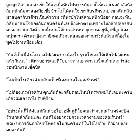
ถูกญาติสาวแกล้งเข้าให้แต่เมื่อหันไปทางรกันดาก็เห็นว่าเธอกำลังนั่ง
ก้มหน้าก้มตาสองมือเขี่ยข้าวไม่ได้สนใจเขากับรตีพรเลย เขาหันกลับ
มาสบตากับรตีพรเป็นคำถาม รตีพรยักไหล่ส่ายหน้าน้อยๆ ก่อนจะหัน
กลับมาสนใจของกินต่อนครินท์เลยต้องทำตามเพราะไม่กล้าปลุกรกัน
ดาออกจากภวังค์ จากนั้นบนโต๊ะบทสนทนาผูกขาดอยู่ที่ลูกพี่ลูกน้อง
หนุ่มสาว ด้านหญิงสาวอีกคนถึงจะหลุดออกจากภวังค์แล้วแต่ก็ยังไม่
พูดไม่จาเหมือนเดิม
“กันต์เย็นนี้ฉันไม่ว่างไปส่งเพราะต้องไปธุระให้แม่ ให้เฮียไปส่งแทน
แล้วกันนะ” รตีพรบอกขณะที่รับประทานอาหารเสร็จแล้วและกำลัง
รอพนักงานเช็คบิล
“ไม่เป็นไรเดี๋ยวฉันกลับแท็กซี่เองเกรงใจคุณรินทร์”
“ไม่ต้องเกรงใจครับ คุณกันต์จะกลับตอนไหนโทรหาผมได้เลยนะครับ
เดี๋ยวผมเอารถไปรับที่ร้าน”
“อย่างนั้นก็ได้ค่ะแต่กันต์ขอไปรอที่สตูดิโอจนกว่าจะคุณรินทร์จะปิด
ร้านก็แล้วกันนะคะ กันต์ไม่อยากรบกวนเวลางานของคุณรินทร์”
ขณะบอกรกันดาก็ขอโทษขอโพยนครินทร์ในใจไปด้วย อีกฝ่ายตอบ
ตกลงทันที