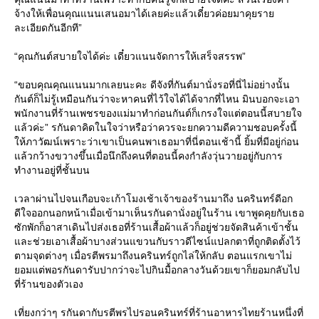
จ้างให้เพื่อนคุณแนนเสนอมาได้เลยค่ะแล้วเดี๋ยวค่อยมาคุยราย
ละเอียดกันอีกที”
“คุณกันต์สบายใจได้ค่ะ เดี๋ยวแนนจัดการให้เสร็จสรรพ”
“ขอบคุณคุณแนนมากเลยนะคะ ดีจังที่กันต์มานั่งรอที่นี่ไม่อย่างนั้น
กันต์ก็ไม่รู้เหมือนกันว่าจะหาคนที่ไว้ใจได้ได้จากที่ไหน มินบอกจะเอา
พนักงานที่ร้านเพชรของแม่มาทำก่อนกันต์ก็เกรงใจแต่ตอนนี้สบายใจ
แล้วค่ะ” รกันดาคิดในใจว่าหรือว่าควรจะยกความดีความชอบครั้งนี้
ให้ภาวัฒน์เพราะว่าเขาเป็นคนพาเธอมาที่นี่ตอนเช้านี้ ยิ้มที่มีอยู่ก่อน
แล้วกว้างขวางขึ้นเมื่อนึกถึงคนที่ตอนนี้คงกำลังวุ่นวายอยู่กับการ
ทำงานอยู่ที่ชั้นบน
เวลาผ่านไปจนเกือบจะเก้าโมงเช้าเจ้าของร้านมาถึง นครินทร์ดีอก
ดีใจออกนอกหน้าเมื่อเข้ามาเห็นรกันดานั่งอยู่ในร้าน เขาพูดคุยกับเธอ
ซักพักก็อาสาเดินไปส่งเธอที่ร้านเสื้อผ้าแล้วก็อยู่ช่วยจัดสินค้าเข้าชั้น
และช่วยเอาเสื้อผ้าบางส่วนแขวนกับราวดีไซน์แปลกตาที่ถูกติดตั้งไว้
ตามจุดต่างๆ เมื่อรตีพรมาถึงนครินทร์ถูกไล่ให้กลับ ตอนแรกเขาไม่
ยอมแต่พอรกันดารับปากว่าจะไปกินมื้อกลางวันด้วยเขาก็ยอมกลับไป
ที่ร้านของตัวเอง
เที่ยงกว่าๆ รกันดากับรตีพรไปรอนครินทร์ที่ร้านอาหารไทยร้านหนึ่งที่