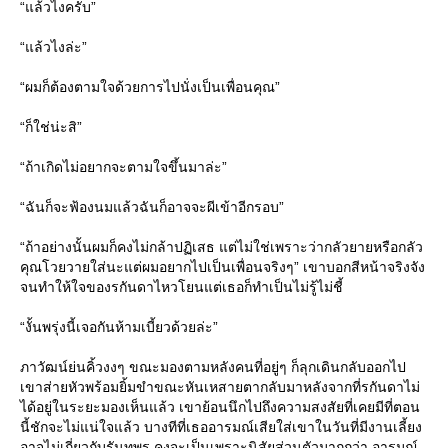
“แล้วไงครับ”
“แล้วไงล่ะ”
“ผมก็ต้องตามใจด้วยการไปนั่งเป็นเพื่อนคุณ”
“ก็ใช่น่ะสิ”
“ถ้าเกิดไม่อยากจะตามใจขึ้นมาล่ะ”
“ฉันก็จะฟ้องนมแล้วฉันก็อาจจะผีเข้าอีกรอบ”
“ถ้าอย่างนั้นผมก็คงไม่กล้าปฏิเสธ แต่ไม่ใช่เพราะว่ากลัวยายหรือกลัว
คุณโวยวายใส่นะแต่ผมอยากไปเป็นเพื่อนจริงๆ” เขาบอกสีหน้าจริงจัง
จนทำให้ใจของรกันดาไหวโยนแต่เธอก็ทำเป็นไม่รู้ไม่ชี้
“งั้นพรุ่งนี้เจอกันห้ามเบี้ยวด้วยล่ะ”
ภาวัฒน์ย่นคิ้วงงๆ ขณะมองตามหลังคนที่อยู่ๆ ก็ลุกเดินกลับออกไป
เขาส่ายหัวพร้อมยิ้มขำขณะหันเหสายตากลับมาหลังจากที่รกันดาไม่
ได้อยู่ในระยะมองเห็นแล้ว เขาย้อนนึกไปถึงความสงสัยที่เคยมีที่ตอน
นี้ชักจะไม่แน่ใจแล้ว บางทีที่เธออารมณ์เสียใส่เขาในวันที่มีงานเลี้ยง
อาจไม่เกี่ยวกับรันทพร คงจะเป็นเพราะนิสัยส่วนตัวมากกว่า อารมณ์