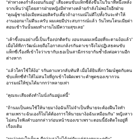
“ท่าทางคงกำลังงอนกันอยู่” เสียงคนขับแท็กซี่ดังขึ้นในวินาทีหนึ่งหลัง
จากเห็นว่าผู้โดยสารฝ่ายหญิงมีท่าทางคล้ายกำลังไม่พอใจอีกฝ่าย
“คุณผู้ชายง้อเมียหน่อยสิครับเดี๋ยวถ้าอารมณ์ไม่ดีไปทั้งวันจะทำให้
งานออกมาไม่ดีนะครับ ผมเคยมีประสบการณ์แล้ว วันไหนโดนเมียด่า
ตอนเช้าวันนั้นผมทำงานไม่มีความสุขเลย”
“เค้าขี้งอนอย่างนี้เป็นเรื่องปกติครับ งอนจนผมเหนื่อยที่จะตามง้อแล้ว”
เมื่อได้ทีภาวัฒน์เลยถือโอกาสแกล้งรกันดาเขาจึงไม่ปฏิเสธคนขับ
แท็กซี่เรื่องที่เข้าใจว่าเขากับเธอเป็นสามีภรรยากันซ้ำยังต่อความอีก
ต่างหาก
“แล้วใครใช้ให้ง้อ” รกันดาแหวกลับทันที เมื่อได้ยินที่ภาวัฒน์พูดกับคน
ขับแท็กซี่ทำให้ไม่สนใจที่ถูกเข้าใจผิดเพราะคำพูดของเขากวน
อารมณ์ให้ขุ่นได้มากกว่าหลายเท่า
“คุณจะเสียงดังทำไมนั่งกันอยู่แค่นี้”
“ถ้านมเป็นคนใช้ให้นายมาง้อฉันก็ไม่จำเป็นที่นายจะต้องฝืนใจทำ
ตามเพราะฉันเองก็ไม่ได้ต้องการให้นายมาง้อฉันเหมือนกัน” หญิงสาว
ไม่สนใจฟังคำบอกกล่าวก่อนหน้าของเขาเพราะตอนนี้ยังติดใจอยู่ที่
เรื่องเดิม
“ผมว่าคุณใจเย็นๆ ดีกว่าเราไม่ได้อยู่กันแค่สองคนนะครับ”