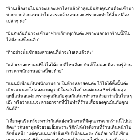
“ร้านเสื้องานไม่น่าจะเยอะเท่าไหร่แล้วถ้าคุณมินกับคุณกันต์จะเข้ามา
ช่วยขายด้วยแนนว่าไม่ควรจะจ้างคนเยอะเพราะจะทำให้สิ้นเปลือง
เปล่าๆ ค่ะ”
“มินกับกันต์น่าจะเข้ามาช่วยเกือบทุกวันค่ะเพราะนอกจากร้านนี้ก็ไม่
ได้มีงานที่ไหนอีก”
“ถ้าอย่างนั้นซักสองสามคนก็น่าจะโอเคแล้วค่ะ”
“แล้วเราจะหาคนที่ไว้ใจได้จากที่ไหนดีคะ กันต์ก็ไม่ค่อยมีความรู้ด้าน
การหาพนักงานอย่างนี้ซะด้วย”
“แนนมีเพื่อนเป็นพนักงานขายในห้างหลายคนค่ะ ไว้ใจได้ทั้งนั้นค่ะ
เดี๋ยวแนนจะไปลองถามดูว่ามีใครสนใจบ้างแต่แนนเชียร์เพื่อนสุด
ฤทธิ์แน่นอนค่ะเพราะคุณมินกับคุณกันต์น่าทำงานด้วยกว่าเป็นไหนๆ
เอ๊ะ หรือว่าแนนจะลาออกจากที่นี่ไปทำที่ร้านเสื้อของคุณมินกับคุณ
กันต์ดี”
“เดี๋ยวคุณรินทร์จะหาว่ากันต์แย่งพนักงานที่มีคุณภาพจากร้านนี้ไปน่ะ
สิคะ” รกันดาพูดด้วยรอยยิ้มเพราะรู้สึกโล่งใจที่งานที่ร้านเดินหน้าไป
อีกขั้นหนึ่ง “แต่คุณแนนอย่าลืมเชียร์เพื่อนนะคะ กันต์อยากได้เพื่อน
คุณแนนมาทำที่ร้านเพราะทำกับคนรู้จักสบายใจดีค่ะ ส่วนเรื่องค่า