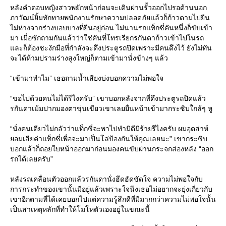
หลังคำตอบหญิงสาวพยักหน้าก่อนจะเดินผ่านรั้วออกไปรอด้านนอก
ภาวัฒน์ยิ้มทักทายพนักงานรักษาความปลอดภัยแล้วก็ก้าวตามไปยืน
ไม่ห่างจากร่างบอบบางที่ยืนอยู่ก่อน ไม่นานรถแท็กซี่คันหนึ่งก็ขับเข้า
มา เมื่อซักถามกันแล้วว่าใช่คันที่โทรเรียกรกันดาก้าวเข้าไปในรถ
และก็ต้องชะงักมือที่กำลังจะดึงประตูรถปิดเพราะมีคนดึงไว้ ยังไม่ทัน
จะได้ห้ามปรามร่างสูงใหญ่ก็ตามเข้ามานั่งข้างๆ แล้ว
“เข้ามาทำไม” เธอถามน้ำเสียงบ่งบอกความไม่พอใจ
“ขอไปด้วยคนไม่ได้รึไงครับ” เขาบอกหลังจากที่ดึงประตูรถปิดแล้ว
รกันดาเม้มปากมองตาขุ่นเขียวเขาเลยยื่นหน้าเข้ามากระซิบใกล้ๆ หู
“นั่งคนเดียวไม่กลัวว่าแท็กซี่จะพาไปทำมิดีมิร้ายรึไงครับ ผมอุตส่าห์
ยอมเสียค่าแท็กซี่เพื่อจะมาเป็นโล่ป้องกันให้คุณเลยนะ” เขากระซิบ
บอกแล้วก็ถอยใบหน้าออกมาก่อนมองคนขับผ่านกระจกส่องหลัง “ออก
รถได้เลยครับ”
หลังรถเคลื่อนตัวออกแล้วรกันดานั่งฮึดฮัดขัดใจ ความไม่พอใจกับ
การกระทำของเขานั้นมีอยู่แล้วเพราะใจนึงเธอไม่อยากจะยุ่งเกี่ยวกับ
เขาอีกตามที่ได้เคยบอกไปแต่ความรู้สึกดีที่มีมากกว่าความไม่พอใจนั้น
เป็นสาเหตุหลักที่ทำให้โมโหตัวเองอยู่ในขณะนี้