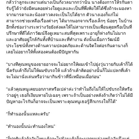
กลัวว่าลูกจะเหงาแต่นางเป็นกังวลมากกว่านั้น นางต้องการให้รกันดา
รับรู้ได้ว่ายังมีคนคอยห่วงใยดูแลและเป็นที่พึ่งพิงให้ได้ซึ่งถ้าจะมองหา
จากมารดาและน้องสาวคงจะเป็นไปได้ยาก ตัวนางเองก็แก่ไม่
สามารถช่วยเหลือเรื่องต่างๆ ได้มากนอกจากเรื่องเล็กๆ น้อยๆ ในบ้าน
อีกทั้งช่องว่างระหว่างวัยยังส่งผลให้ไม่สามารถเป็นเพื่อนคุยหรือเป็นที่
ปรึกษาที่ดีได้ภาวัฒน์จึงดูเหมาะสมที่สุดเพราะอายุก็ห่างกันไม่มาก
และอาศัยอยู่ใกล้กันทั้งที่บ้านและที่ทำงาน ดังนั้นเมื่อภาวัฒน์มี
ประโยชน์ทั้งทางด้านความปลอดภัยและด้านจิตใจต่อรกันดานางก็
เลยไม่อยากให้ทั้งสองคนต้องมีปัญหากัน
“บางทีคุณหนูของยายอาจจะไม่อยากให้ผมเข้าไปยุ่งวุ่นวายกับเค้าก็ได้
นี่ครับเค้าถึงไม่ให้ผมขับรถให้ แล้วถ้าเค้าคิดอย่างนั้นก็ไม่แปลกที่เค้า
จะไม่มานั่งเล่นหรือว่ามากินข้าวที่นี่เหมือนเมื่อก่อน”
“แล้วคุณหนูเคยบอกภาสหรือเปล่าล่ะว่าทำไมถึงไม่ให้ไปขับรถให้หรือ
ว่าอยู่ๆ เธอก็เงียบหายไปเฉยๆ เพราะถ้าเป็นอย่างหลังถ้าเกิดว่าไม่ได้มี
ปัญหาอะไรกันก็อาจจะเป็นเพราะคุณหนูเธอรู้สึกเกรงใจก็ได้”
“ก็ทำนองนั้นแหละครับ”
“ทำนองนั้นน่ะทำนองไหน”
“ก็ปกติแล้วถ้าวันไหนเค้าจะไปร้านเค้าก็จะบอกผมล่วงหน้าวันนึงแต่