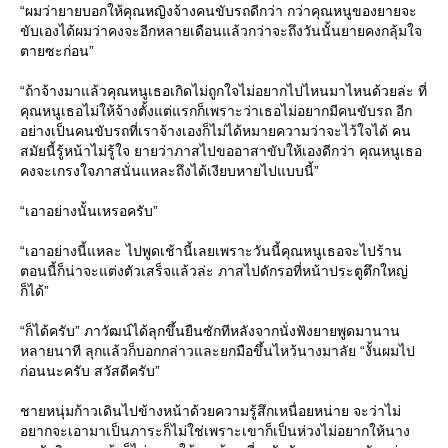
“ผมว่ายายบอกให้คุณหญิงจ้างคนขับรถดีกว่า กว่าคุณหนูของยายจะ
ขับเองได้ผมว่าคงจะอีกหลายเดือนแล้วกว่าจะถึงวันนั้นยายคงกลุ้มใจ
ตายซะก่อน”
“ถ้าจ้างมาแล้วคุณหนูเธอเกิดไม่ถูกใจไม่อยากไปไหนมาไหนด้วยล่ะ ที่
คุณหนูเธอไม่ให้จ้างตั้งแต่แรกก็เพราะว่าเธอไม่อยากมีคนขับรถ อีก
อย่างเป็นคนขับรถที่เราจ้างเองก็ไม่ได้หมายความว่าจะไว้ใจได้ คน
สมัยนี้รู้หน้าไม่รู้ใจ ยายว่าภาสไปขออาสาขับให้เองดีกว่า คุณหนูเธอ
คงจะเกรงใจภาสนั่นแหละถึงได้เงียบหายไปแบบนี้”
“เอาอย่างนั้นเหรอครับ”
“เอาอย่างนี้แหละ ไปพูดเช้านี้เลยเพราะวันนี้คุณหนูเธอจะไปร้าน
ตอนนี้ก็น่าจะแต่งตัวเสร็จแล้วล่ะ ภาสไปดักรอที่หน้าประตูตึกใหญ่
ก็ได้”
“ก็ได้ครับ” ภาวัฒน์ได้ลุกขึ้นยืนซักทีหลังจากนั่งฟังยายพูดมานาน
หลายนาที ลุกแล้วก็บอกกล่าวและยกมือขึ้นไหว้นางมาลัย “งั้นผมไป
ก่อนนะครับ สวัสดีครับ”
ชายหนุ่มก้าวเดินไปข้างหน้าด้วยความรู้สึกเหนื่อยหน่าย จะว่าไม่
อยากจะเอามาเป็นภาระก็ไม่ใช่เพราะเขาก็เป็นห่วงไม่อยากให้นาง