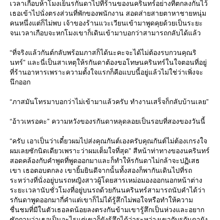
เวลาเกือบห้าโมงเย็นรกันดาไปที่ร้านของนครินทร์อย่างที่ตกลงกันไว้
เธอเข้าไปนั่งตรงส่วนที่พักของพนักงาน สอดส่ายสายตาหาชายหนุ่ม
คนหนึ่งแต่ก็ไม่พบ เจ้าของร้านแวะเวียนเข้ามาพูดคุยด้วยเป็นระยะ
จนเวลาเกือบจะหกโมงเขาก็เดินเข้ามาบอกว่าสามารถกลับได้แล้ว
“ที่จริงแล้วกันต์กลับพร้อมภาสก็ได้นะคะจะได้ไม่ต้องรบกวนคุณริ
นทร์” และนี่เป็นสาเหตุให้รกันดาต้องขอโทษนครินทร์ในใจตอนที่อยู่
ที่ร้านอาหารเพราะความตั้งใจแรกก็คือแบบนี้อยู่แล้วไม่ใช่ว่าเพิ่งจะ
นึกออก
“ภาสมันโทรมาบอกว่าไม่เข้ามาแล้วครับ ทำงานเสร็จก็กลับบ้านเลย”
“อ้าวเหรอคะ” ความหวังของรกันดาหลุดลอยเป็นรอบที่สองของวันนี้
“ครับ เอาเป็นว่าเดี๋ยวผมไปส่งคุณกันต์เองครับคุณกันต์ไม่ต้องเกรงใจ
ผมเลยซักนิดเดียวเพราะว่าผมเต็มใจที่สุด” สีหน้าท่าทางของนครินทร์
สอดคล้องกับคำพูดที่พูดออกมาและก็ทำให้รกันดาไม่กล้าจะปฏิเสธ
เขา เธอตอบตกลง เขายิ้มยินดีจากนั้นทั้งสองก็พากันเดินไปที่รถ
ระหว่างที่นั่งอยู่บนรถหญิงสาวผู้โดยสารเหม่อมองออกนอกหน้าต่าง
ระยะเวลานับชั่วโมงที่อยู่บนรถด้วยกันนครินทร์สามารถนับคำได้ว่า
รกันดาพูดออกมากี่คำแต่เขาก็ไม่ได้รู้สึกไม่พอใจหรือทำให้ความ
ชื่นชมที่มีในตัวเธอลดน้อยลงตรงกันข้ามเขารู้สึกเป็นห่วงและอยาก
ซักถามว่าเธอเป็นอะไรแต่เขาก็ยังรู้สึกได้ว่าระหว่างเขากับรกันดายัง