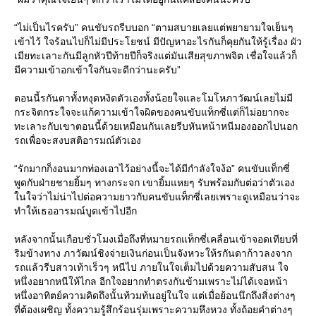
“ไม่เป็นไรครับ” คนขับรถรีบบอก “ตามสบายเลยแต่พยายามใจเย็นๆ
เข้าไว้ ใจร้อนไปก็ไม่มีประโยชน์ มีปัญหาอะไรกันก็คุยกันให้รู้เรื่อง ผัว
เมียทะเลาะกันมีลูกหัวปีท้ายปีก็จริงแต่มันเสียสุขภาพจิต เชื่อใจแล้วก็
มีความเข้าอกเข้าใจกันจะดีกว่านะครับ”
ตอนนี้รกันดาทั้งหงุดหงิดตัวเองทั้งน้อยใจและโมโหภาวัฒน์เลยไม่มี
กระจิตกระใจจะแก้ความเข้าใจผิดของคนขับแท็กซี่แต่ก็ไม่อยากจะ
ทะเลาะกับเขาตอนนี้ด้วยเหมือนกันเลยรีบหันหน้าหนีมองออกไปนอก
รถเพื่อจะสงบสติอารมณ์ตัวเอง
“รักมากก็งอนมากท่องเอาไว้อย่างนี้จะได้มีกำลังใจง้อ” คนขับแท็กซี่
พูดกับฝ่ายชายยิ้มๆ ทางกระจก เขายิ้มแหยๆ รับพร้อมกับต่อว่าตัวเอง
ในใจว่าไม่น่าไปต่อความยาวกับคนขับแท็กซี่เลยเพราะดูเหมือนว่าจะ
ทำให้เธออารมณ์บูดเข้าไปอีก
หลังจากนั้นเกือบชั่วโมงเมื่อถึงที่หมายรถแท็กซี่เคลื่อนเข้าจอดเทียบที่
ริมข้างทาง ภาวัฒน์ชิงจ่ายเงินก่อนเป็นจังหวะให้รกันดาก้าวลงจาก
รถแล้วรีบสาวเท้าเร็วๆ หนีไป ภายในใจเต็มไปด้วยความสับสน ใจ
หนึ่งอยากหนีให้ไกล อีกใจอยากทำตรงกันข้ามเพราะไม่ได้เจอหน้า
หนึ่งอาทิตย์ความคิดถึงนั้นท้วมท้นอยู่ในใจ แต่เมื่อย้อนนึกถึงสิ่งต่างๆ
ที่ต้องเผชิญ ทั้งความรู้สึกร้อนรุ่มเพราะความหึงหวง ทั้งถ้อยคำต่างๆ