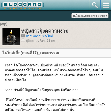
{afp}
หญิงสาวผู้งดความงาม
ฝากข้อความหลังไมค์
ผู้ติดตามบล็อก : 11 คน
ไฟใกล้เชื้อ(ตอนที่17)_เมตะวรรณ
เวลาเจ็ดโมงกว่าตรงระเบียงด้านหน้าของบ้านหลังเล็กนางมาลัย
กำลังนั่งจัดดอกไม้ใส่แจกันเพื่อจะนำไปวางตกแต่งที่ตึกใหญ่ คนเป็น
หลานก้าวผ่านประตูออกมาก่อนจะก้มลงหยิบรองเท้าและเดินออกมา
นั่งสวมที่บันได
“ภาส ช่วงนี้มีปัญหาอะไรกับคุณหนูกันต์หรือเปล่า”
“ก็ไม่มีนี่ครับ” ภาวัฒน์เงยหน้าบอกยายก่อนจะหันกลับมามองที่
รองเท้าต่อ เมื่อไม่แน่ใจว่าสถานการณ์ระหว่างตนเองกับรกันดากำลัง
อยู่ในภาวะไหนเขาเลยเลือกที่จะตอบไปแบบนั้น