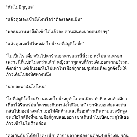
“ฉันไม่มีกุญแจ”
“แล้วคุณจะเข้ายังไงหรือว่าต้องรอคุณมิน”
“พอคนงานมาถึงก็เข้าได้แล้วล่ะ ส่วนมินคงมาตอนสายๆ”
“แล้วคุณจะไปไหนต่อ ไปนั่งรอที่สตูดิโอมั้ย”
“ไม่เป็นไร เดี๋ยวฉันไปหาร้านอาหารแถวนี้นั่งรอ คงไม่นานหรอก
เพราะนี่ก็แปดโมงกว่าแล้ว” หญิงสาวพูดจบก็ก้าวเดินออกจากบริเวณ
ดังกล่าว แต่เดินออกไปไม่เท่าไหร่มือก็ถูกกอบกุมก่อนที่จะถูกดึงรั้งให้
ก้าวเดินไปยังทิศทางหนึ่ง
“นายจะพาฉันไปไหน”
“ไปที่สตูดิโอไงครับ คุณจะไปนั่งอยู่ทำไมคนเดียว ถ้าหิวบอกคำเดียว
เดี๋ยวไอ้รินทร์มันก็หาของกินมาส่งให้ถึงปาก” เขาหันบอกก่อนจะหัน
กลับไปมองข้างหน้า เธอไม่คัดค้านและก็ยอมก้าวเดินตามแรงชักจูง
จนเมื่อใกล้ถึงที่หมายมือก็ถูกปล่อยออก เขาเดินนำไปเปิดประตูให้เธอ
ก้าวเข้าไปในร้านก่อน
“คุณกันต์มาได้ยังไงคะเนี่ย” คำถามจากพนักงานต้อนรับเจ้าเดิม รกัน