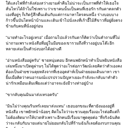
ใต้แสงไฟที่กำลังส่องสว่างยามค่ำคืนไม่น่าจะเป็นภาพที่ทำให้เธอใจ
สั่นไหวได้ถ้าไม่ใช่เพราะว่าเขาคนนั้นเป็นคนที่เธอรัก รกันดาตลกตัว
เองที่อยู่ๆ ก็เกิดรู้สึกตื่นเต้นกับแค่การมาหาใครคนหนึ่ง ร่างบอบบาง
ก้าวขึ้นบันไดหน้าบ้านและเดินเข้าไปนั่งลงที่เก้าอี้ไม้สีขาวที่อยู่ฝั่งตรง
ข้ามกับคนที่นั่งอยู่ก่อน
“นายทำอะไรอยู่เหรอ” เมื่อถามไปแล้วรกันดาก็คิดว่าเป็นคำถามที่ไม่
น่าถามเพราะหนังสือที่อยู่ในมือของเขารวมถึงที่วางอยู่บนโต๊ะอีก
หลายเล่มเป็นตัวบ่งบอกได้อย่างดี
“อ่านหนังสืออยู่ครับ” ชายหนุ่มตอบ อีกคนพยักหน้าทำเป็นหยิบหนังสือ
เล่มหนึ่งมาเปิดดูผ่านๆ ไม่ได้พูดว่าอะไรต่อภาวัฒน์เลยคิดว่าตัวเองคง
ต้องเป็นฝ่ายชวนคุยหลังจากที่เธออุตส่าห์เป็นฝ่ายยอมเดินมาหา เขา
ยิ้มเมื่อคิดว่าคนอารมณ์แปรปรวนปัญหาเยอะกำลังจะกลับมาทำตัว
น่ารักเหมือนเดิมเพียงแต่ว่าอาจจะยังมีวางท่าอยู่บ้าง
“ขากลับคุณมินมาส่งเหรอครับ”
“มินไม่ว่างคุณรินทร์เลยมาส่งแทน” เธอบอกขณะที่ตายังมองอยู่ที่
หนังสือ เขาพยักหน้าน้อยๆ คิดในใจว่าจะชวนคุยเรื่องอะไรต่อดีแต่ก็
ไม่ต้องคิดมากให้ปวดหัวเพราะอีกคนมีเรื่องมาพูดคุยต่อ “ที่จริงฉันคิด
ว่าจะกลับกับนายแต่นายไม่ยอมกลับไปที่ร้านฉันก็เลยต้องรบกวนคุณ