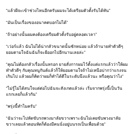
“แล้วผีจะเข้าช่วงไหนอีกครับผมจะได้เตรียมตัวตั้งรับได้ทัน”
“มันเป็นเรื่องของอนาคตบอกไม่ได้”
“ถ้าอย่างนั้นผมคงต้องเตรียมตัวตั้งรับอยู่ตลอดเวลา”
“เว่อร์แล้ว ฉันไม่ได้น่ากลัวขนาดนั้นซักหน่อย แล้วถ้านายทำตัวดีๆ
ยอมตามใจฉันฉันก็จะผีออกไปอีกนานเลยล่ะ”
“คุณไม่ต้องกลัวเรื่องนั้นหรอก ยายสั่งการผมไว้ตั้งแต่แรกแล้วว่าให้ผม
ทำตัวดีๆ กับคุณหนูกันต์แล้วก็ให้ยอมตามใจถ้าไม่เหนือบ่ากว่าแรงจน
เกินไป แล้วผมก็คิดว่าผมก็ทำได้ดีในระดับนึงแล้วนะ หรือคุณว่าไง”
“ไม่รู้ไม่ได้สนใจแต่ต่อไปฉันจะสังเกตแล้วล่ะ เริ่มจากพรุ่งนี้เป็นวัน
แรกเลยก็แล้วกัน”
“พรุ่งนี้ทำไมครับ”
“ฉันว่าจะไปหัดขับรถพวงมาลัยขวาเพราะฉันไม่เคยขับพวงมาลัย
ขวาเลยแล้วตอนหัดก็ต้องมีคนนั่งอยู่บนรถเป็นเพื่อนด้วย”