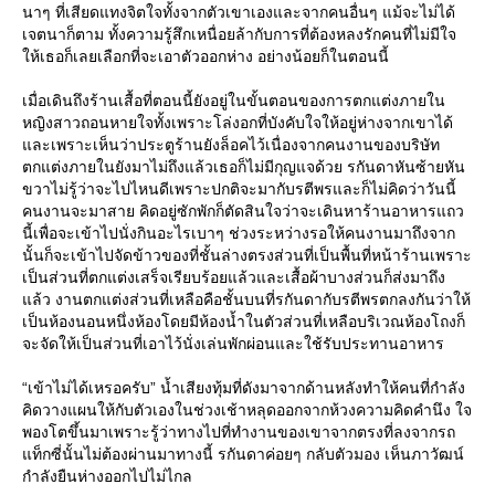
นาๆ ที่เสียดแทงจิตใจทั้งจากตัวเขาเองและจากคนอื่นๆ แม้จะไม่ได้
เจตนาก็ตาม ทั้งความรู้สึกเหนื่อยล้ากับการที่ต้องหลงรักคนที่ไม่มีใจ
ให้เธอก็เลยเลือกที่จะเอาตัวออกห่าง อย่างน้อยก็ในตอนนี้
เมื่อเดินถึงร้านเสื้อที่ตอนนี้ยังอยู่ในขั้นตอนของการตกแต่งภายใน
หญิงสาวถอนหายใจทั้งเพราะโล่งอกที่บังคับใจให้อยู่ห่างจากเขาได้
และเพราะเห็นว่าประตูร้านยังล็อคไว้เนื่องจากคนงานของบริษัท
ตกแต่งภายในยังมาไม่ถึงแล้วเธอก็ไม่มีกุญแจด้วย รกันดาหันซ้ายหัน
ขวาไม่รู้ว่าจะไปไหนดีเพราะปกติจะมากับรตีพรและก็ไม่คิดว่าวันนี้
คนงานจะมาสาย คิดอยู่ซักพักก็ตัดสินใจว่าจะเดินหาร้านอาหารแถว
นี้เพื่อจะเข้าไปนั่งกินอะไรเบาๆ ช่วงระหว่างรอให้คนงานมาถึงจาก
นั้นก็จะเข้าไปจัดข้าวของที่ชั้นล่างตรงส่วนที่เป็นพื้นที่หน้าร้านเพราะ
เป็นส่วนที่ตกแต่งเสร็จเรียบร้อยแล้วและเสื้อผ้าบางส่วนก็ส่งมาถึง
แล้ว งานตกแต่งส่วนที่เหลือคือชั้นบนที่รกันดากับรตีพรตกลงกันว่าให้
เป็นห้องนอนหนึ่งห้องโดยมีห้องน้ำในตัวส่วนที่เหลือบริเวณห้องโถงก็
จะจัดให้เป็นส่วนที่เอาไว้นั่งเล่นพักผ่อนและใช้รับประทานอาหาร
“เข้าไม่ได้เหรอครับ” น้ำเสียงทุ้มที่ดังมาจากด้านหลังทำให้คนที่กำลัง
คิดวางแผนให้กับตัวเองในช่วงเช้าหลุดออกจากห้วงความคิดคำนึง ใจ
พองโตขึ้นมาเพราะรู้ว่าทางไปที่ทำงานของเขาจากตรงที่ลงจากรถ
แท็กซี่นั้นไม่ต้องผ่านมาทางนี้ รกันดาค่อยๆ กลับตัวมอง เห็นภาวัฒน์
กำลังยืนห่างออกไปไม่ไกล