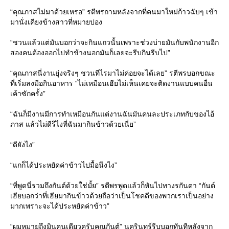
“คุณภาสไม่มาด้วยเหรอ” รตีพรถามหลังจากที่คนมาใหม่ก้าวฉับๆ เข้า
มานั่งเคียงข้างสาวที่หมายปอง
“ชวนแล้วแต่มันบอกว่าจะกินแถวนั้นเพราะช่วงบ่ายมันกับพนักงานอีก
สองคนต้องออกไปทำข้างนอกมันก็เลยจะรีบกินรีบไป”
“คุณภาสนี่งานยุ่งจริงๆ ชวนทีไรมาไม่ค่อยจะได้เลย” รตีพรบอกขณะ
ที่เริ่มลงมือกินอาหาร “ไม่เหมือนเฮียไม่เห็นเคยจะติดงานแบบคนอื่น
เค้าซักครั้ง”
“ฉันก็มีงานมีการทำเหมือนกันแต่งานฉันมันคนละประเภทกับของไอ้
ภาส แล้วไม่ดีรึไงที่ฉันมากินข้าวด้วยเนี่ย”
“ดียังไง”
“แกก็ได้ประหยัดค่าข้าวไปมื้อนึงไง”
“ที่พูดนี่รวมถึงกันต์ด้วยใช่มั้ย” รตีพรพูดแล้วก็หันไปทางรกันดา “กันต์
เฮียบอกว่าที่เฮียมากินข้าวด้วยถือว่าเป็นโชคดีของพวกเราเป็นอย่าง
มากเพราะจะได้ประหยัดค่าข้าว”
“ผมหมายถึงมินคนเดียวครับคุณกันต์” นครินทร์รีบบอกทันทีหลังจาก