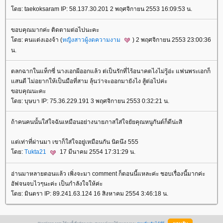
โดย: taekoksaram IP: 58.137.30.201 2 พฤศจิกายน 2553 16:09:53 น.
ขอบคุณมากค่ะ ติดตามต่อไปนะคะ
โดย: คนแต่งเองจ้า (
หญิงสาวผู้งดความงาม
) 2 พฤศจิกายน 2553 23:00:36
น.
ตลกฉากในแท็กซี่ นางเอกผีออกแล้ว ต่เป็นรักที่ไร้อนาคตไงไม่รู้อ่ะ แฟนพระเอกก็
แสนดี ไม่อยากให้เป็นมือที่สาม ลุ้นว่าจะออกมายังไง สู้ต่อไปค่ะ
ขอบคุณนะคะ
โดย: บุษบา IP: 75.36.229.191 3 พฤศจิกายน 2553 0:32:21 น.
ถ้าคนคนนั้นใส่ใจฉันเหมือนอย่างนายภาสใส่ใจยัยคุณหนูกันต์ก็ดีน่ะสิ
แต่เท่าที่ผ่านมา เขาก็ใส่ใจอยู่เหมือนกัน นิดนึง 555
โดย:
Tukta21
17 มีนาคม 2554 17:31:29 น.
อ่านมาหลายตอนแล้ว เพิ่งจะมา comment ก็ตอนนี้แหละค่ะ ชอบเรื่องนี้มากค่ะ
อัฟจนจบไวๆนะค่ะ เป็นกำลังใจให้ค่ะ
โดย: มินตรา IP: 89.241.63.124 16 สิงหาคม 2554 3:46:18 น.