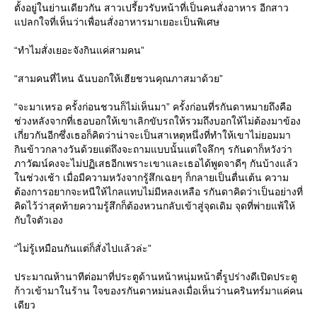
ตั้งอยู่ในย่านเดียวกัน สาวเปรี้ยวรับหน้าที่เป็นคนสั่งอาหาร อีกสาว
แปลกใจที่เห็นว่าเพื่อนสั่งอาหารมาเยอะเป็นพิเศษ
“ทำไมสั่งเยอะจังกินแค่สามคน”
“สามคนที่ไหน ฉันบอกให้เฮียชวนคุณภาสมาด้วย”
“จะมาเหรอ ครั้งก่อนชวนก็ไม่เห็นมา” ครั้งก่อนที่รกันดาหมายถึงคือ
ช่วงหลังจากที่เธอบอกให้เขาเลิกขับรถให้รวมถึงบอกให้ไม่ต้องมาข้อง
เกี่ยวกันอีกซึ่งเธอก็คิดว่าน่าจะเป็นสาเหตุหนึ่งที่ทำให้เขาไม่ยอมมา
กินข้าวกลางวันด้วยแต่ถึงจะถามแบบนั้นแต่ใจลึกๆ รกันดาก็หวังว่า
ภาวัฒน์คงจะไม่ปฏิเสธอีกเพราะเขาและเธอได้พูดจาดีๆ กันบ้างแล้ว
ในช่วงเช้า เมื่อมีความหวังจากรู้สึกเฉยๆ ก็กลายเป็นตื่นเต้น ความ
ต้องการอยากจะหนีให้ไกลแทบไม่มีหลงเหลือ รกันดาคิดว่าเป็นอย่างที่
คิดไว้ว่าสุดท้ายความรู้สึกก็ต้องหวนกลับเข้าสู่จุดเดิม จุดที่พ่ายแพ้ให้
กับใจตัวเอง
“ไม่รู้เหมือนกันแต่ก็สั่งไปแล้วล่ะ”
ประมาณห้านาทีต่อมาที่ประตูด้านหน้าหนุ่มหน้าตี๋รูปร่างดีเปิดประตู
ก้าวเข้ามาในร้าน ใจของรกันดาหม่นลงเมื่อเห็นว่านครินทร์มาแค่คน
เดียว