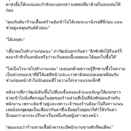
ดาส่งยิ้มให้แนนและกำลังจะบอกกล่าวแต่คนที่มาด้วยก็บอกแทนให้
ก่อน
“คุณกันต์มาร้านเสื้อแต่ร้านยังเข้าไม่ได้เลยจะมานั่งรอที่นี่ก่อน แนน
ช่วยดูแลคุณกันต์ด้วยนะ”
“ได้เลยค่ะ”
“เดี๋ยวผมไปทำงานก่อนนะ” ภาวัฒน์บอกรกันดา “อีกซักพักไอ้รินทร์ก็
คงมาถ้าหิวก็บอกมันหรือว่าจะกินตอนนี้เลยผมจะได้ออกไปซื้อให้”
“ไม่เป็นไรนายไปทำงานเถอะ” เธอบอกด้วยความรู้สึกซาบซึ้งในความ
เป็นห่วงของเขาที่มีให้แต่สีหน้าและแววตายังคงเฉยเมยเหมือนกับ
ช่วงก่อนหน้าถ้าไม่นับตอนที่โวยวายใส่เขาบนรถแท็กซี่
หลังจากที่ภาวัฒน์เดินขึ้นไปที่บนชั้นสองแล้วแนนจับจูงให้แขกสาว
สวยเข้าไปนั่งที่ตรงมุมในสุดของร้านส่วนที่เป็นที่นั่งพักผ่อนสำหรับ
พนักงาน เพราะยังเช้าอยู่และเพราะเจ้าของร้านยังมาไม่ถึงสาวแนน
เลยนั่งลงพูดคุยเป็นเพื่อนรกันดาซึ่งเมื่อคุยไปคุยมาก็ทำให้รกันดา
นึกออกว่าควรจะปรึกษาเรื่องหนึ่งกับหญิงสาวตรงหน้า
“คุณแนนว่าร้านขายเสื้อผ้าควรจะมีพนักงานขายซักกี่คนดีคะ”