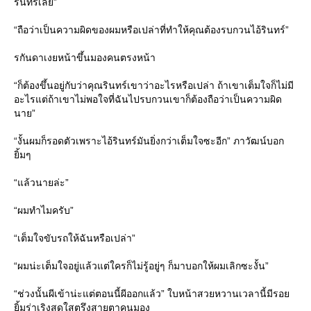
รินทร์เลย”
“ถือว่าเป็นความผิดของผมหรือเปล่าที่ทำให้คุณต้องรบกวนไอ้รินทร์”
รกันดาเงยหน้าขึ้นมองคนตรงหน้า
“ก็ต้องขึ้นอยู่กับว่าคุณรินทร์เขาว่าอะไรหรือเปล่า ถ้าเขาเต็มใจก็ไม่มี
อะไรแต่ถ้าเขาไม่พอใจที่ฉันไปรบกวนเขาก็ต้องถือว่าเป็นความผิด
นาย”
“งั้นผมก็รอดตัวเพราะไอ้รินทร์มันยิ่งกว่าเต็มใจซะอีก” ภาวัฒน์บอก
ยิ้มๆ
“แล้วนายล่ะ”
“ผมทำไมครับ”
“เต็มใจขับรถให้ฉันหรือเปล่า”
“ผมน่ะเต็มใจอยู่แล้วแต่ใครก็ไม่รู้อยู่ๆ ก็มาบอกให้ผมเลิกซะงั้น”
“ช่วงนั้นผีเข้าน่ะแต่ตอนนี้ผีออกแล้ว” ใบหน้าสวยหวานเวลานี้มีรอย
ยิ้มร่าเริงสดใสตรึงสายตาคนมอง