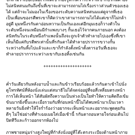
ไม่สนิทสนมกันถึงขั้นที่เขาจะสามารถถามไถ่เรื่องราวส่วนตัวของเธอ
ได้ แต่ถ้าจะไม่มองในเรื่องของระดับความสนิทสนมแค่ดูจากที่เธอ
เป็นเพื่อนของรตีพรเขาก็คิดว่าเขาสามารถถามไถ่ได้แต่เขาก็ไม่กล้า
อยู่ดี มุมหนึ่งรกันดาอ่อนหวานเป็นกันเองแต่อีกมุมเธอก็วางตัวใน
ระดับหนึ่งจนเหมือนมีกำแพงบางๆ กั้นเธอไว้จากคนภายนอก คงต้อง
สนิทกันในระดับหนึ่งกำแพงนั้นถึงจะถูกเจ้าตัวทำลายไปเองซึ่งที่เขา
เห็นก็มีแค่กับรตีพรเท่านั้นที่รกันดาได้ทำลายปราการขวางกั้น
ระหว่างกันทิ้งไปแล้วและเขาก็กำลังตั้งหน้าตั้งตารอวันที่เธอจะ
ทำลายปราการระหว่างเขากับเธอทิ้งเช่นกัน
++++++++++++++++++++
ค่ำวันเดียวกันหลังอาบน้ำและกินข้าวเรียบร้อยแล้วรกันดาเข้าไปนั่ง
ดูโทรทัศน์ที่ห้องนั่งเล่นแต่สมาธิไม่ได้จดจ่ออยู่ที่จอสี่เหลี่ยมตรงหน้า
การได้เห็นหน้า ได้สัมผัสถึงความเป็นห่วงเป็นใยทำให้ความคิดถึงเข้ม
ข้นมากยิ่งขึ้นและเมื่อรวมกับที่ก่อนหน้านี้ไม่ได้พบหน้ามาเป็นเวลา
หลายวันยิ่งทำให้ใจร่ำร้องว่าอยากจะเห็นหน้าและอยากจะพูดคุยกัน
ดีๆ ไม่ใช่อย่างที่ทำเฉยเมยใส่เมื่อเช้านี้ รกันดาถอนหายใจก่อนเดินไป
ปิดทีวีและก้าวออกจากห้องไป
ภาพชายหนุ่มร่างสูงใหญ่ที่กำลังนั่งอยู่ที่โต๊ะตรงระเบียงด้านหน้าภาย