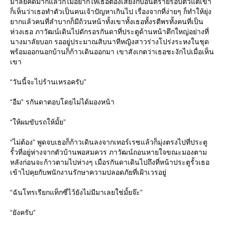
มาลัยคิดมากแล้วก็ไม่อยากให้เธอต้องเสี่ยงกับอันตรายรอบตัวแต่เขา
ก็เห็นว่าเธอทำตัวเป็นคนเจ้าปัญหาเกินไป เรื่องจากที่ง่ายๆ ก็ทำให้ยุ่ง
ยากแล้วคนที่ลำบากก็มีถ้วนหน้าทั้งเขาทั้งเธอทั้งรตีพรทั้งคนที่เป็น
ห่วงเธอ ภาวัฒน์เดินไปดักรอรกันดาที่ประตูด้านหน้าตึกใหญ่อย่างที่
นางมาลัยบอก รออยู่ประมาณสิบนาทีหญิงสาวร่างโปร่งระหงในชุด
พร้อมออกนอกบ้านก็ก้าวเดินออกมา เขาสังเกตว่าเธอชะงักไปเมื่อเห็น
เขา
“วันนี้จะไปร้านเหรอครับ”
“อืม” รกันดาตอบโดยไม่ได้มองหน้า
“ให้ผมขับรถให้มั้ย”
“ไม่ต้อง” พูดจบเธอก็ก้าวเดินลงจากเทอร์เรซแล้วก็มุ่งตรงไปที่ประตู
รั้วที่อยู่ห่างจากตัวบ้านพอสมควร ภาวัฒน์ถอนหายใจขณะมองตาม
หลังก่อนจะก้าวตามไปห่างๆ เมื่อรกันดาเดินไปถึงที่หน้าประตูรั้วเธอ
เข้าไปคุยกับพนักงานรักษาความปลอดภัยที่เฝ้าเวรอยู่
“ฉันโทรเรียกแท็กซี่ไว้ยังไม่มีมาเลยใช่มั้ยจ๊ะ”
“ยังครับ”