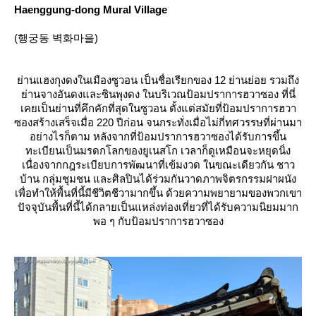
Haenggung-dong Mural Village
(행궁동 벽화마을)
่านแฮงกุงดงในเมืองซูวอน เป็นชื่อเรียกของ 12 ย่านย่อย รวมถึง
่านจางอันดงและซินพุงดง ในบริเวณป้อมปราการฮวาซอง ที่นี่
เคยเป็นย่านที่คึกคักที่สุดในซูวอน ตั้งแต่สมัยที่ป้อมปราการฮวา
ซองสร้างเสร็จเมื่อ 220 ปีก่อน จนกระทั่งเมื่อไม่กี่ทศวรรษที่ผ่านมา
อย่างไรก็ตาม หลังจากที่ป้อมปราการฮวาซองได้รับการขึ้น
ทะเบียนเป็นมรดกโลกของยูเนสโก เวลาก็ดูเหมือนจะหยุดนิ่ง
เนื่องจากกฎระเบียบการพัฒนาที่เข้มงวด ในขณะเดียวกัน ชาว
บ้าน กลุ่มชุมชน และศิลปินได้ร่วมกันวาดภาพจิตรกรรมฝาผนัง
เพื่อทำให้พื้นที่นี้มีชีวิตชีวามากขึ้น ด้วยความพยายามของพวกเขา
ปัจจุบันพื้นที่นี้ได้กลายเป็นแหล่งท่องเที่ยวที่ได้รับความนิยมมาก
พอ ๆ กับป้อมปราการฮวาซอง