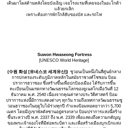
เดินมาโผล่ด้านหลังโดยบังเอิญ เจอโรงแรมที่เคยจองในอะโกด้า
ล้วยกเลิก
เพราะต้องการพักใกล้ฮับของบัส และรถไฟ
Suwon Hwaseong Fortress
[UNESCO World Heritage]
(수원 화성 [유네스코 세계유산])
ซูวอนเป็นหนึ่งในสี่ศูนย์กลาง
การปกครองระดับภูมิภาคหลักในสมัยราชวงศ์โชซอน ป้อม
ปราการฮวาซอง ซึ่งสร้างขึ้นเพื่อปกป้องเมือง ได้รับการขึ้น
ทะเบียนเป็นมรดกทางวัฒนธรรมโลกของยูเนสโกเมื่อวันที่
12
ธันวาคม พ.ศ.
2540
เนื่องจากคุณค่าทางประวัติศาสตร์ ป้อม
ปราการแห่งนี้มีการแสดงต่างๆ ทุกวัน รวมถึงเทศกาลวัฒนธรรมซู
วอนฮวาซองในฤดูใบไม้ร่วงทุกปี กำแพงป้อมทอดยาวกว่า
5,700
เมตร โดยมีภูเขาพัลดัลซานอยู่ตรงกลาง ป้อมปราการแห่งนี้สร้าง
ขึ้นระหว่างปี พ.ศ.
2337
ถึง พ.ศ.
2339
เพื่อแสดงถึงความกตัญญู
ของพระเจ้าจองโจที่มีต่อพระบิดา และเพื่อสร้างเมืองบุกเบิกแห่ง