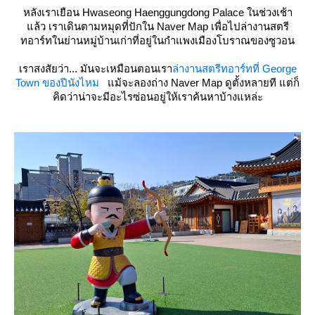
หลังเราเยือน Hwaseong Haenggungdong Palace ในช่วงเช้า
ล้ว เราเดินตามหมุดที่ปักใน Naver Map เพื่อไปล่างานสตรี
ทอาร์ทในย่านหมู่บ้านเก่าที่อยู่ในกำแพงเมืองโบราณของซูวอน
เราสงสัยว่า... มันจะเหมือนตอนเรา
ล่างานสตรีทอาร์ทที่ George
Town ของปีนังไหม
ม้จะลองถ่าง Naver Map ดูตั้งหลายที แต่ก็
คิดว่าน่าจะมีอะไรซ่อนอยู่ให้เราค้นหาบ้างแหล่ะ