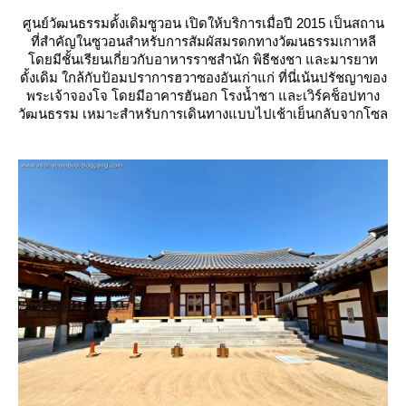
ศูนย์วัฒนธรรมดั้งเดิมซูวอน เปิดให้บริการเมื่อปี 2015 เป็นสถาน
ที่สำคัญในซูวอนสำหรับการสัมผัสมรดกทางวัฒนธรรมเกาหลี
ดยมีชั้นเรียนเกี่ยวกับอาหารราชสำนัก พิธีชงชา และมารยาท
ดั้งเดิม ใกล้กับป้อมปราการฮวาซองอันเก่าแก่ ที่นี่เน้นปรัชญาของ
พระเจ้าจองโจ โดยมีอาคารฮันอก โรงน้ำชา และเวิร์คช็อปทาง
วัฒนธรรม เหมาะสำหรับการเดินทางแบบไปเช้าเย็นกลับจากโซล