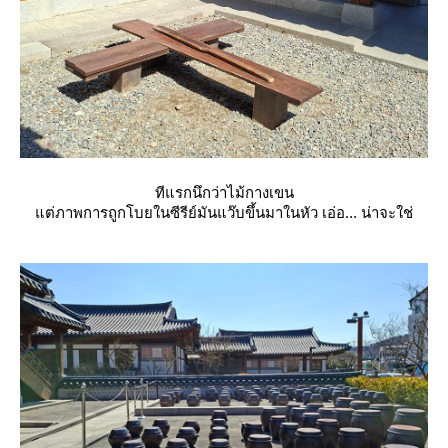
ทีแรกนึกว่าไม้กางเขน
ต่ภาพการถูกโบยในซีรีย์มันแว๊บขึ้นมาในหัว เอ่อ... น่าจะใช่