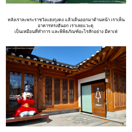
หลังเราละพระราชวังแฮงกุงดง แล้วเดินออกมาด้านหน้า เราเห็น
อาคารทรงฮันอก เราเลยแวะดุ
เป็นเหมือนที่ทำการ และพิพิธภัณฑ์อะไรสักอย่าง มีคาเฟ่