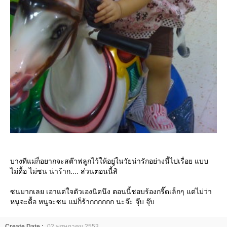
บางทีแม่ก็อยากจะสต๊าฟลูกไว้ให้อยู่ในวัยน่ารักอย่างนี้ไปเรื่อย แบบ
ไม่ดื้อ ไม่ซน น่าร้าก.... ส่วนตอนนี้สิ
ซนมากเลย เอาแต่ใจตัวเองนิดนึง ตอนนี้ชอบร้องกรี๊ดเล็กๆ แต่ไม่ว่า
หนูจะดื้อ หนูจะซน แม่ก็ร้ากกกกกก นะจ๊ะ จุ๊บ จุ๊บ
Create Date :
02 พฤษภาคม 2553