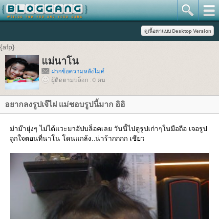
{afp}
แม่นาโน
ฝากข้อความหลังไมค์
ผู้ติดตามบล็อก : 0 คน
อยากลงรูปเจ๊ไฝ แม่ชอบรูปนี้มาก อิอิ
ม่าม๊ายุ่งๆ ไม่ได้แวะมาอัปบล็อคเลย วันนี้ไปดูรูปเก่าๆในมือถือ เจอรูป
ถูกใจตอนที่นาโน โดนแกล้ง..น่าร้ากกกก เชียว