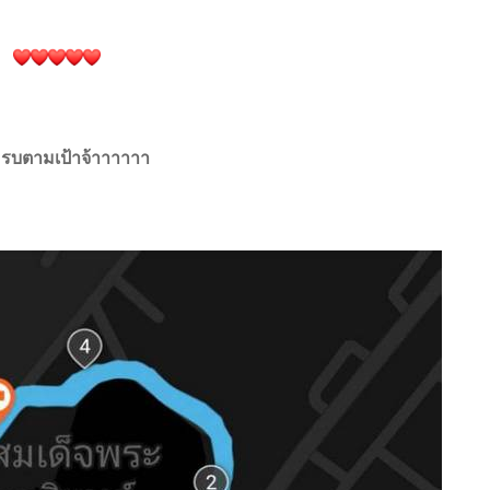
ครบตามเป้าจ้าาาาาา