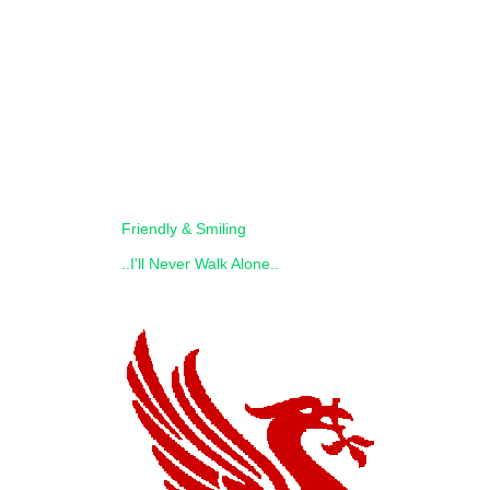
Friendly & Smiling
..I'll Never Walk Alone..