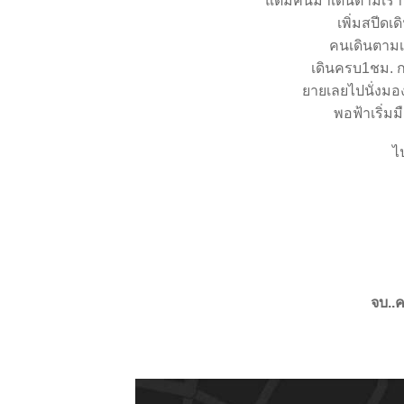
ต่มีคนมาเดินตามเรานี่
เพิ่มสปีดเ
คนเดินตาม
เดินครบ1ชม. ก
ายเลยไปนั่งมอง
พอฟ้าเริ่มม
ไ
จบ..