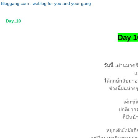
Bloggang.com : weblog for you and your gang
Day..10
Day 1
วันนี้
...ผ่านมาคร
่
ได้ฤกษ์กลับมาออ
ช่วงนี้ฝนห่าง
เด็กๆก
ปกติยาย
ก็มีหน
หยุดเดินไป3เดื