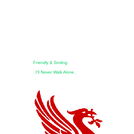
Friendly & Smiling
..I'll Never Walk Alone..