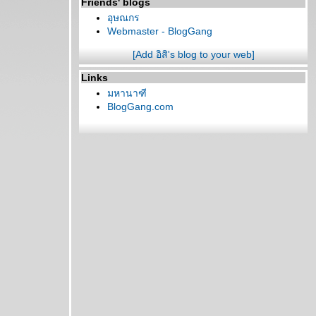
Friends' blogs
อุษณกร
Webmaster - BlogGang
[Add อิสิ's blog to your web]
Links
มหานาฑี
BlogGang.com