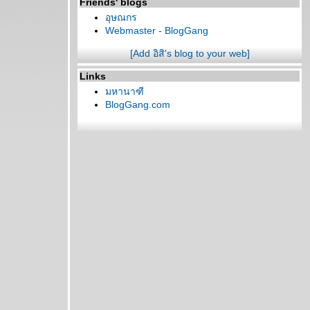
Friends' blogs
อุษณกร
Webmaster - BlogGang
[Add อิสิ's blog to your web]
Links
มหานาฑี
BlogGang.com