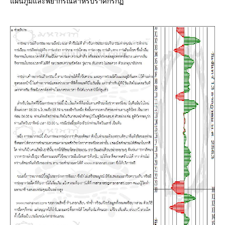
ผนภูมิและพยากรณ์สำหรับราศีกรก