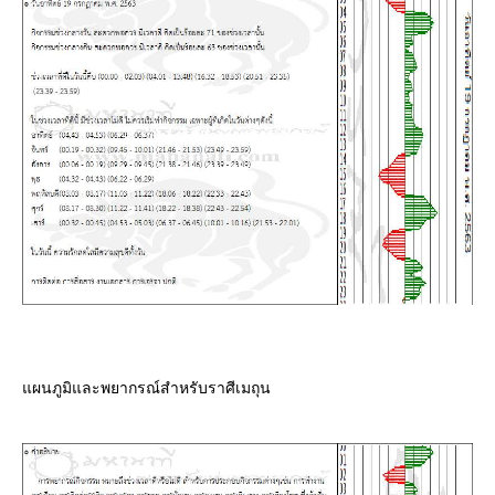
ผนภูมิและพยากรณ์สำหรับราศีเมถุน