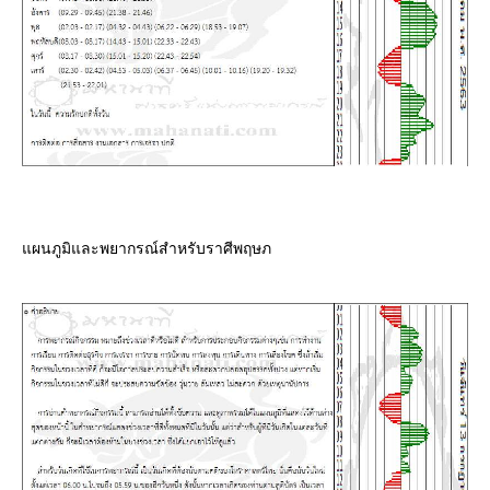
ผนภูมิและพยากรณ์สำหรับราศีพฤษภ