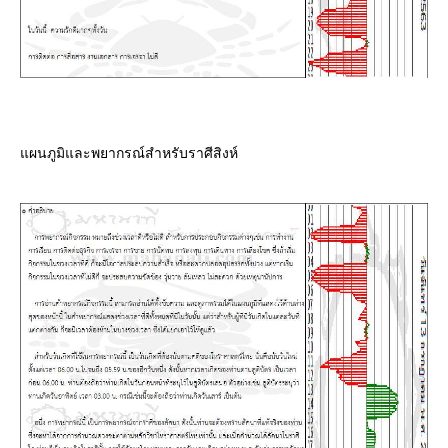
ผนภูมิและพยากรณ์สำหรับราศีสิงห์