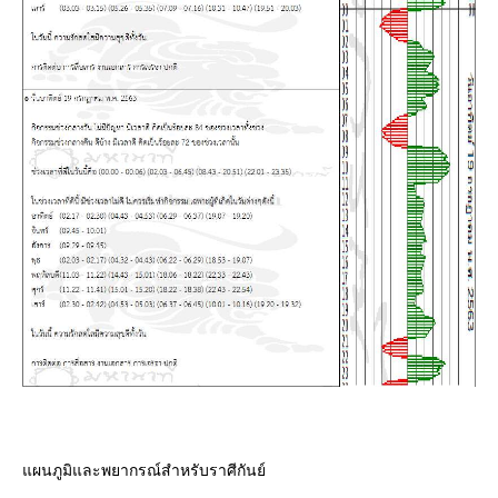
ผนภูมิและพยากรณ์สำหรับราศีกันย์