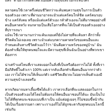
คร์” ทำอะไรก็ได้ที่ให้ตัวเองมีความสุขและไม่กระทบใคร
หลายคนใช้เวลาครึ่งค่อนชีวิตกว่าจะค้นพบความสุขในการเป็นตัว
ของตัวเอง เพราะที่ผ่านมาอาจจะมัวแต่แคร์คนใกล้ชิด แคร์คนรอบ
ข้าง แคร์สังคม หรือแม้แต่แคร์ตัวเอง กลัวตัวเองจะไม่ดีมากพออย่างที่
คนอื่นคาดหวัง จนกลายเป็นเสียโอกาสที่จะได้เป็นตัวของตัวเองอย่าง
ที่ปรารถนา
ม้จะใช้เวลานานกว่าจะค้นเจอแต่ก็ยังไม่สายที่จะค้นหา ดีกว่าทั้ง
ชีวิตค้นไม่เจอเลย เพราะมัวแต่แบกความคาดหวังของคนอื่นและ
กำหนดเส้นทางชีวิตตัวเองไว้ว่า “ฉันคือความหวังของหมู่บ้าน” ฉัน
ต้องทำเพื่อให้ทุกคนพอใจและมีความสุขที่เห็นฉันเป็นอย่างที่พวกเขา
ต้องการ
น่าเศร้าแค่ไหนที่เราแสดงออกในสิ่งที่เป็นหรือต้องการไม่ได้ ทั้งที่เรา
มีอภิสิทธิ์ในตัวเรา 100% แต่เรากลับเลือกทำเพื่อคนอื่นมากกว่าตัว
เอง เราไม่ได้ชวนให้เห็นแก่ตัว แต่ชีวิตเดียวจะไม่อยากเห็นตัวเองมี
ความสุขบ้างเลยหรือ
หากเกิดมาจนหาเลี้ยงชีพได้แล้ว เราควรเลือกที่จะแสดงออกในการ
เป็นตัวของตัวเองได้โดยไม่ต้องรอให้คนอื่นมาชอบก็ได้นะ มันเป็นไป
ไม่ได้ที่ทุกคนจะชอบแบบที่เราเป็น แม้แต่อยู่เฉยๆ ก็ไม่ชอบขี้หน้ากัน
ได้เป็นเรื่องธรรมดา เพราะเราเองก็ไม่ได้ถูกชะตากับทุกคนบนโลกนี้
เช่นกัน