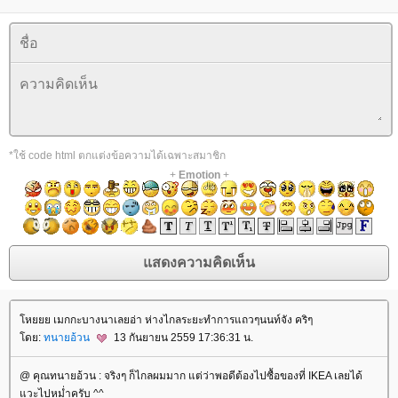
*ใช้ code html ตกแต่งข้อความได้เฉพาะสมาชิก
+
Emotion
+
หยยย เมกกะบางนาเลยอ่า ห่างไกลระยะทำการแถวๆนนท์จัง คริๆ
ดย:
ทนายอ้วน
13 กันยายน 2559 17:36:31 น.
@ คุณทนายอ้วน : จริงๆ ก็ไกลผมมาก แต่ว่าพอดีต้องไปซื้อของที่ IKEA เลยได้
วะไปหม่ำครับ ^^