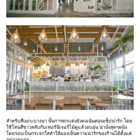
สำหรับที่เมกะบางนา นั้นการตกแต่งยังคงเน้นคอนเซ็ปน่ารัก โด
ช้โทนสีขาวสลับกับเฟอร์นิเจอร์ไม้ดูแล้วอบอุ่น น่านั่งสุดๆผนัง
ดยรอบเป็นกระจกใสทำให้มองเห็นความน่ารักของร้านได้ตั้งแต่
อยู่ภายนอก