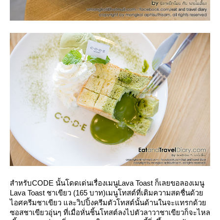
สำหรับ
CODE
นั้นโดดเด่นเรื่องเมนู
Lava Toast
ก็เลยขอลองเมนู
Lava Toast
ชาเขียว (165 บาท)
เมนูโทสต์ที่เติมความสดชื่นด้ว
ไอศครีมชาเขียว และวิปปิ้งครีมตัวโทสต์นั้นด้านในจะแทรกด้ว
ซอสชาเขียวอุ่นๆ ที่เมื่อหั่นชิ้นโทสต์ลงไปตัวลาวาชาเขียวก็จะไหล