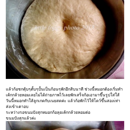
ล้วก้อชกตุ้บๆตั้บๆปั้นเป็นก้อนๆพักอีกสิบนาที ช่วงนี้หมอกต้องเริ่มทำ
เค้กกล้วยหอมเลยไม่ได้ถ่ายภาพไว้เลยพักเสร็จก้อเอามาขึ้นรูปใส่ใส้
วันนี้หมอกทำใส้ลูกเกดกับเนยสดค่ะ แล้วก้อพักไว้ให้โดว์ขึ้นสองเ่ท่า
ส่งเข้าเตาอบ
ระหว่างรอขนมปังสุกหมอกก้อลุยเค้กกล้วยหอมต่อ
ขนมปังสุกแล้วค่ะ