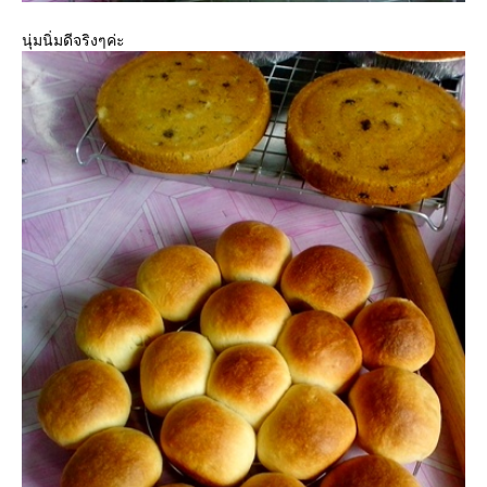
นุ่มนิ่มดีจริงๆค่ะ