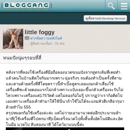
little foggy
ฝากข้อความหลังไมค์
ผู้ติดตามบล็อก : 31 คน
หนมปังนุ่มๆรอบที่สี่
หลังจากที่ลองใช้เครื่องตีมือถือลองนวดขนมปังจากสูตรเดิมที่เคยทำ
ล้วคนในบ้านติดใจกันมากเพราะนุ่มจริงๆ จนต้องทำเป็นครั้งที่สาม
ละตามด้วยครั้งที่สี่โดยคราวนี้ทำเบิ้ลสูตรเลยแถมกล้าเสี่ยงใช้
เครื่องตีซะด้วยตอนแรกไม่กล้าเพราะแป้งเยอะขึ้นกลัวเครื่องจะรับไม่
ไหวเพราะเครื่องแค่175วัตต์ แต่ไม่ลองก้อไม่รู้ ปรากฏว่าเราก้อคิดไป
เองเพราะเครื่องเค้าทำมาให้ใช้นี่นาถ้าใช้ไม่ได้จะแถมหัวตีเกลียวๆมา
ด้วยทำไม 555
สรุปหมอกก้อใช้เครื่องล่ะค่ะ แต่ไม่วายเอามานวดต่ออีกประมาณห้า
นาที(ใช้เครื่องตีไปหกนาที)เบ็ดเสร็จนวดไปทั้งสิ้นทั้งอัตโนมัติและอัต
นมือ นวดไป สิบสองนาที ได้โดว์มาแบบนี้ค่ะ