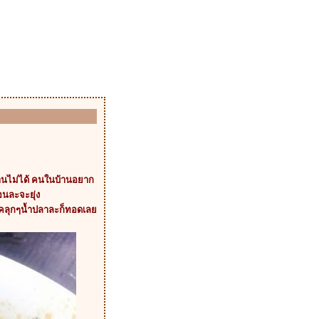
บ้านไม่ได้ คนในบ้านอยาก
อนละจะยุ่ง
จับคลุกๆน้ำปลาละก็ทอดเล