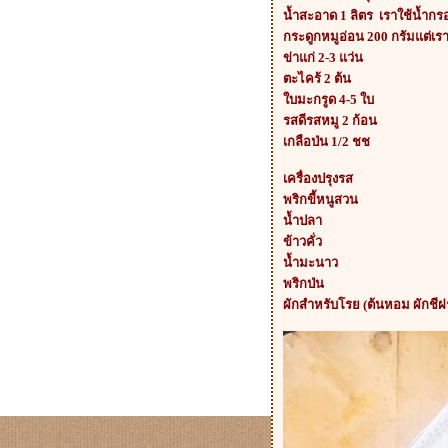
น้ำสะอาด 1 ลิตร เราใช้น้ำกร
กระดูกหมูอ่อน 200 กรัมแต่เร
ข่าแก่ 2-3 แว่น
ตะไคร้ 2 ต้น
บมะกรูด 4-5 ใบ
รสดีรสหมู 2 ก้อน
เกลือป่น 1/2 ชช
เครื่องปรุงรส
พริกขี้หนูสวน
น้ำปลา
ข้าวคั่ว
น้ำมะนาว
พริกป่น
ผักสำหรับโรย (ต้นหอม ผักชีฝ