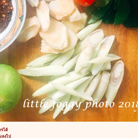
ารได้
ต้มลงไป