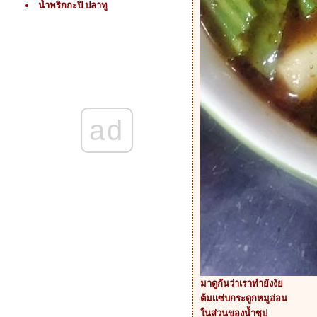
น้ำพริกกะปิ ปลาทู
ad
มาดูกันว่าเราทำยังงั
ต้มเเซ่บกระดูกหมูอ่อน
นส่วนของน้ำซุป