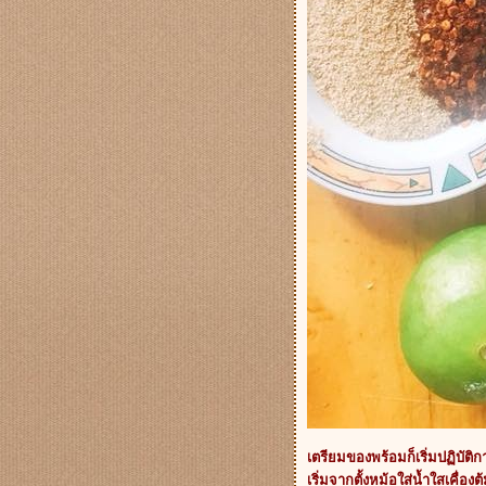
เตรียมของพร้อมก็เริ่มปฏิบัติก
เริ่มจากตั้งหม้อใส่น้ำใสเคื่อง