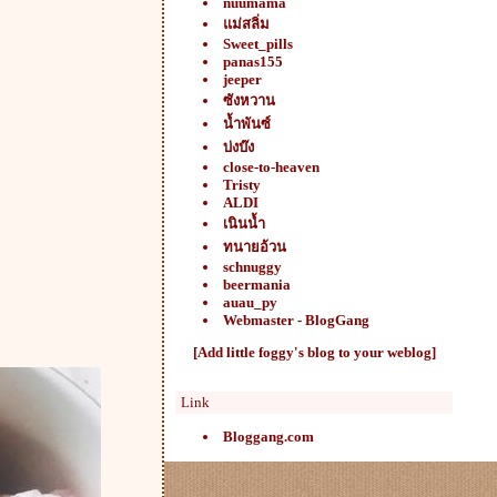
nuumama
ม่สลิ่ม
Sweet_pills
panas155
jeeper
ซังหวาน
น้ำพันซ์
บ่งบ๊ง
close-to-heaven
Tristy
ALDI
เนินน้ำ
ทนายอ้วน
schnuggy
beermania
auau_py
Webmaster - BlogGang
[Add little foggy's blog to your weblog]
Link
Bloggang.com