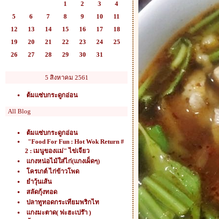
1
2
3
4
5
6
7
8
9
10
11
12
13
14
15
16
17
18
19
20
21
22
23
24
25
26
27
28
29
30
31
5 สิงหาคม 2561
ต้มแซ่บกระดูกอ่อน
All Blog
ต้มแซ่บกระดูกอ่อน
"Food For Fun : Hot Wok Return #
2 : เมนูของแม่" ไข่เจียว
กงหน่อไม้ใส่ไก่(แกงเผ็ดๆ)
ครเกต์ ไก่ข้าวโพด
ำวุ้นเส้น
สลัดกุ้งทอด
ปลาทูทอดกระเทียมพริกไท
กงมะตาด( ฟะฮะเปร๊า )