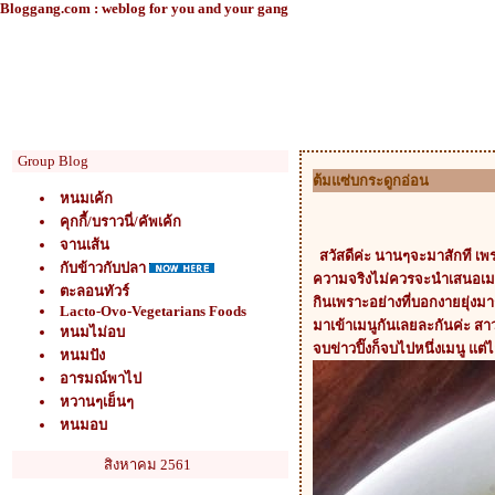
Bloggang.com : weblog for you and your gang
Group Blog
ต้มแซ่บกระดูกอ่อน
หนมเค้ก
คุกกี้/บราวนี่/คัพเค้ก
จานเส้น
สวัสดีค่ะ นานๆจะมาสักที เพ
กับข้าวกับปลา
ความจริงไม่ควรจะนำเสนอเมนูน
ตะลอนทัวร์
กินเพราะอย่างที่บอกงายยุ่งม
Lacto-Ovo-Vegetarians Foods
มาเข้าเมนูกันเลยละกันค่ะ ส
หนมไม่อบ
จบข่าวปิ๊งก็จบไปหนึ่งเมนู แต่
หนมปัง
อารมณ์พาไป
หวานๆเย็นๆ
หนมอบ
สิงหาคม 2561