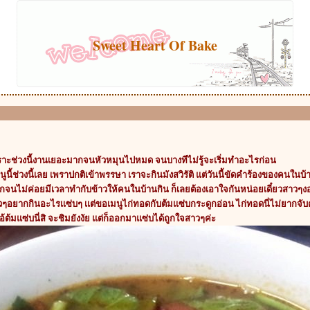
Sweet Heart Of Bake
ราะช่วงนี้งานเยอะมากจนหัวหมุนไปหมด จนบางทีไม่รู้จะเริ่มทำอะไรก่อน
ี้ช่วงนี้เลย เพราปกติเข้าพรรษา เราจะกินมังสวิรัติ แต่วันนี้ขัดคำร้องของคนใน
ากจนไม่ค่อยมีเวลาทำกับข้าวให้คนในบ้านกิน ก็เลยต้องเอาใจกันหน่อยเดี๋ยวสาวๆง
าวๆอยากกินอะไรเเซ่บๆ เเต่ขอเมนูไก่ทอดกับต้มแซ่บกระดูกอ่อน ไก่ทอดนี่ไม่ยาก
ไอ้ต้มแซ่บนี่สิ จะชิมยังงัย แต่ก็ออกมาแซ่บได้ถูกใจสาวๆค่ะ