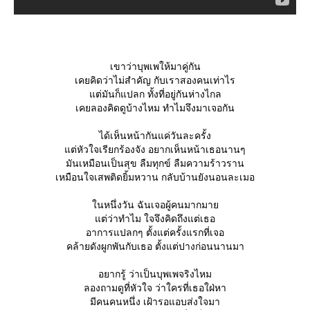
เขาว่าบุพเพให้มาคู่กัน
เคยคิดว่าไม่สำคัญ กับเราสองคนเท่าไร
ต่มันก็แปลก ทั้งที่อยู่กันห่างไกล
เคยลองคิดดูบ้างไหม ทำไมจึงมาเจอกัน
ได้เห็นหน้ากันแค่วันละครั้ง
ต่หัวใจเรียกร้องจัง อยากเห็นหน้าเธอนานๆ
มันเหมือนเป็นสุข ลืมทุกข์ ลืมความร้าวราน
เหมือนใจเสพติดยิ้มหวาน กลับบ้านยังนอนละเมอ
นหนึ่งวัน ฉันเจอผู้คนมากมา
ต่ว่าทำไม ใจจึงคิดถึงแต่เธอ
อาการแปลกๆ ตั้งแต่ครั้งแรกที่เจอ
คล้ายดังผูกพันกับเธอ ตั้งแต่ปางก่อนนานมา
อยากรู้ ว่าเป็นบุพเพจริงไหม
ลองถามดูที่หัวใจ ว่าใครที่เธอใฝ่หา
มีคนคนหนึ่ง เฝ้ารอแอบส่งใจมา